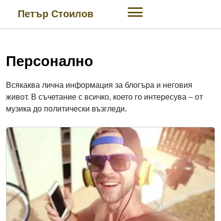
Skip
Петър Стоилов
to
content
Персонално
Всякаква лична информация за блогъра и неговия
живот. В съчетание с всичко, което го интересува – от
музика до политически възгледи.