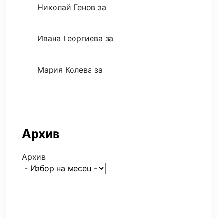
Николай Генов
за
Скъпият трансфер –
евтина илюзия
Ивана Георгиева
за
Скъпият трансфер –
евтина илюзия
Мария Колева
за
Скъпият трансфер –
евтина илюзия
Архив
Архив