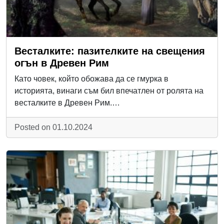
Весталките: пазителките на свещения
огън в Древен Рим
Като човек, който обожава да се гмурка в
историята, винаги съм бил впечатлен от ролята на
весталките в Древен Рим.…
Posted on 01.10.2024