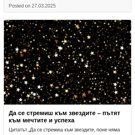
Posted on 27.03.2025
Да се стремиш към звездите – пътят
към мечтите и успеха
Цитатът „Да се стремиш към звездите, поне няма