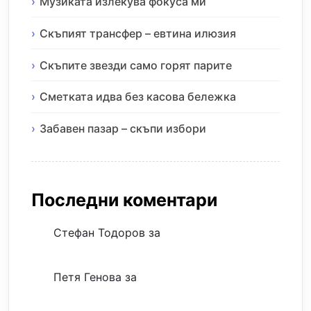
Музиката излекува фокуса ми
Скъпият трансфер – евтина илюзия
Скъпите звезди само горят парите
Сметката идва без касова бележка
Забавен пазар – скъпи избори
Последни коментари
Стефан Тодоров
за
Музиката излекува
фокуса ми
Петя Генова
за
Музиката излекува
фокуса ми