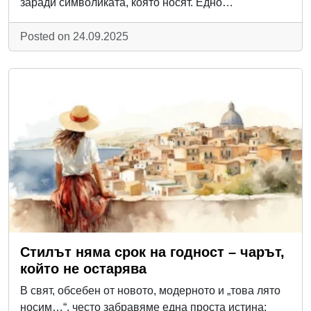
заради символиката, която носят. Едно…
Posted on 24.09.2025
Стилът няма срок на годност – чарът,
който не остарява
В свят, обсебен от новото, модерното и „това лято
носим…“, често забравяме една проста истина: