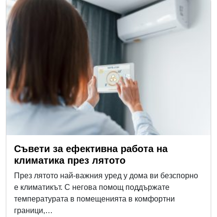
Съвети за ефективна работа на
климатика през лятото
През лятото най-важния уред у дома ви безспорно
е климатикът. С негова помощ поддържате
температурата в помещенията в комфортни
граници,…