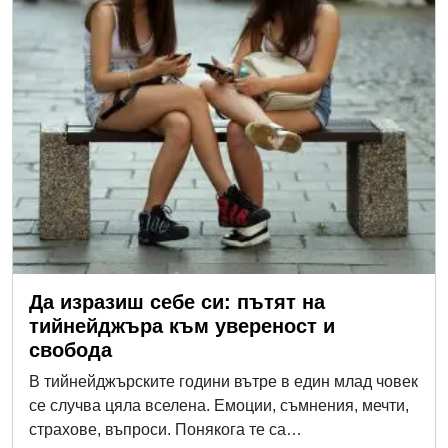
Да изразиш себе си: пътят на
тийнейджъра към увереност и
свобода
В тийнейджърските години вътре в един млад човек
се случва цяла вселена. Емоции, съмнения, мечти,
страхове, въпроси. Понякога те са…