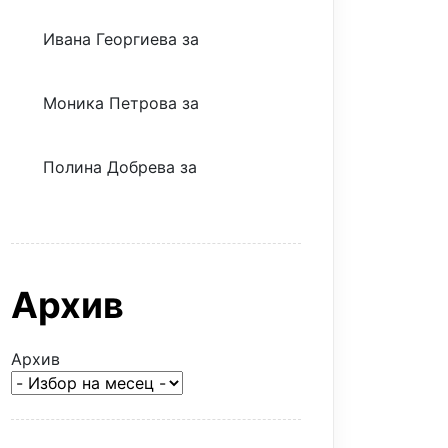
Ивана Георгиева
за
Скъпият
трансфер – евтина илюзия
Моника Петрова
за
Скъпият
трансфер – евтина илюзия
Полина Добрева
за
Скъпите
звезди само горят парите
Архив
Архив