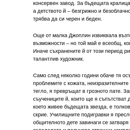
консервен завод. За бъдещата кралица 
а детството й – безгрижно и безоблачно
трябва да си черен и беден.
Още от малка Джоплин извиквала възто
възможности – но той май е всеобщ, ко
Иначе съхранените й от този период рис
талантлив художник.
Само след няколко години обаче тя осъ
проблемите с кожата, неизразителните 
тегло, я превръщат в грозното пате. З
съучениците й, които ще я съпътстват 
което живее бъдещата звезда, е толков
скрие. Училищните подигравки я пресл
общителното дете завинаги се затваря 