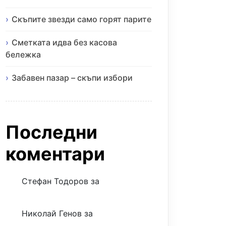
Скъпите звезди само горят парите
Сметката идва без касова
бележка
Забавен пазар – скъпи избори
Последни
коментари
Стефан Тодоров
за
Музиката
излекува фокуса ми
Николай Генов
за
Скъпият
трансфер – евтина илюзия