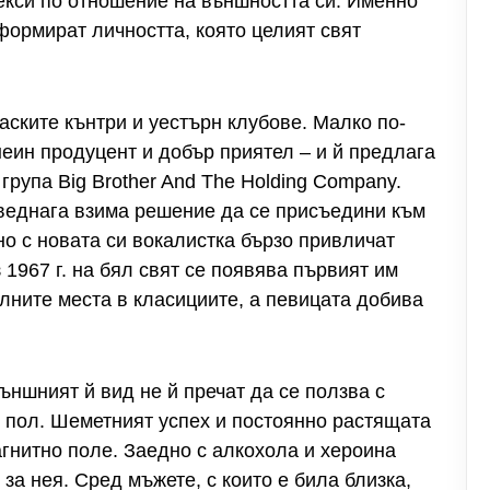
екси по отношение на външността си. Именно
формират личността, която целият свят
саските кънтри и уестърн клубове. Малко по-
неин продуцент и добър приятел – и й предлага
рупа Big Brother And The Holding Company.
веднага взима решение да се присъедини към
дно с новата си вокалистка бързо привличат
 1967 г. на бял свят се появява първият им
елните места в класициите, а певицата добива
външният й вид не й пречат да се ползва с
 пол. Шеметният успех и постоянно растящата
гнитно поле. Заедно с алкохола и хероина
 за нея. Сред мъжете, с които е била близка,