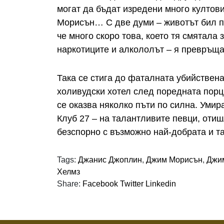
могат да бъдат изредени много култов
Морисън… С две думи – животът бил п
че много скоро това, което тя смятала 
наркотиците и алкололът – я превръща
Така се стига до фаталната убийствена
холивудски хотел след поредната порци
се оказва няколко пъти по силна. Умир
Клуб 27 – на талантливите певци, отишл
безспорно с възможно най-добрата и т
Tags:
Джанис Джоплин
,
Джим Морисън
,
Джи
Хелмз
Share:
Facebook
Twitter
Linkedin