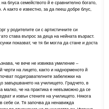
на блуса семейството й е сравнително богато,
. А както е известно, за да пееш добре блус,
рг у родителите си с артистичните си
гато става въпрос за деца на нейната възраст.
унки показват, че тя би могла да стане и доста
знава, че вече не извиква умиление –
й черти на лицето, както и наднорменото й
апочват подигравателните забележки на
до завършването на училището. Градчето, в
а малко, че на практика е невъзможно да се
едват и извън стените на училището. Някога
в себе си. Тя започва да ненавижда