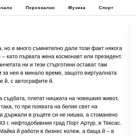
ачало
Персонално
Музика
Спорт
, но е много съмнително дали този факт някога
 – като първата жена космонавт или президент.
анчетата ни и тези стърготини остават там
м за нея в минало време, защото виртуалната
е й, с автографите й.
а съдбата, плетат нишката на човешкия живот,
 така, то при появата на белия свят на
а държали в ръцете си не нишка, а стоманено
3 г. нефтодобивния град Порт Артур, в Тексас.
Майка й работи в бизнес колеж, а баща й – в