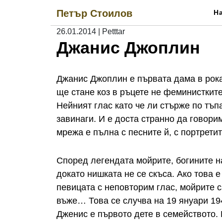
Skip
Петър Стоилов
Н
to
content
26.01.2014
|
Petttar
Джанис Джоплин
Джанис Джоплин е първата дама в рока
ще стане коз в ръцете не феминистките
Нейният глас като че ли стърже по тъп
завинаги. И е доста странно да говори
мрежа е пълна с песните й, с портретит
Според легендата мойрите, богините н
докато нишката не се скъса. Ако това е
певицата с неповторим глас, мойрите с
въже… Това се случва на 19 януари 194
Дженис е първото дете в семейството. 