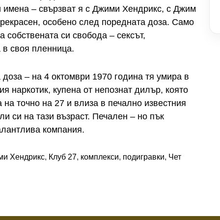
и имена – свързват я с Джими Хендрикс, с Джим
рекрасен, особено след поредната доза. Само
за собствената си свобода – сексът,
 в своя пленница.
 доза – на 4 октомври 1970 година тя умира в
я наркотик, купена от непознат дилър, която
а на точно на 27 и влиза в печално известния
и си на тази възраст. Печален – но пък
алантлива компания.
ми Хендрикс
,
Клуб 27
,
комплекси
,
подигравки
,
Чет