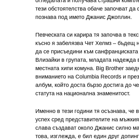
огледалата и получава страшни компл
тези обстоятелства обаче започват да 
познава под името Джанис Джоплин.
Певческата си карира тя започва в тек
късно я забелязва Чет Хелмз – бъдещ 
да се присъедини към санфранциската г
Влизайки в групата, младата надежда 
местната хипи комуна. Big Brother зае
вниманието на Columbia Records и през
албум, който доста бързо достига до ч
статута на национална знаменитост.
Именно в тези години тя осъзнава, че 
успех сред представителите на мъжкия
слава създават около Джанис силно ма
това, изглежда, е бил един друг допинг