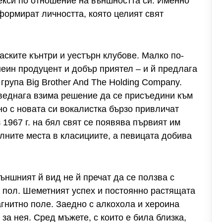
екси по отношение на външността си. Именно
формират личността, която целият свят
саските кънтри и уестърн клубове. Малко по-
неин продуцент и добър приятел – и й предлага
рупа Big Brother And The Holding Company.
веднага взима решение да се присъедини към
дно с новата си вокалистка бързо привличат
 1967 г. на бял свят се появява първият им
елните места в класициите, а певицата добива
външният й вид не й пречат да се ползва с
 пол. Шеметният успех и постоянно растящата
гнитно поле. Заедно с алкохола и хероина
 за нея. Сред мъжете, с които е била близка,