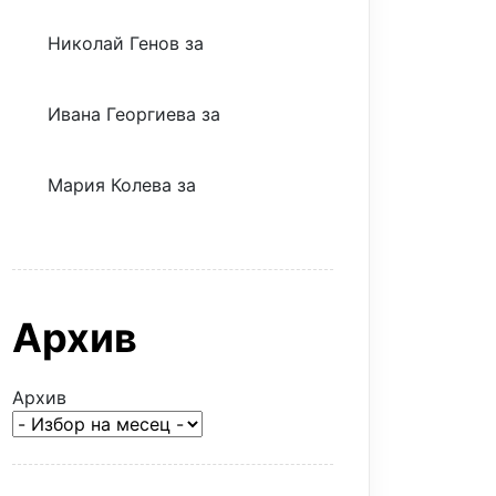
Николай Генов
за
Скъпият
трансфер – евтина илюзия
Ивана Георгиева
за
Скъпият
трансфер – евтина илюзия
Мария Колева
за
Скъпият
трансфер – евтина илюзия
Архив
Архив