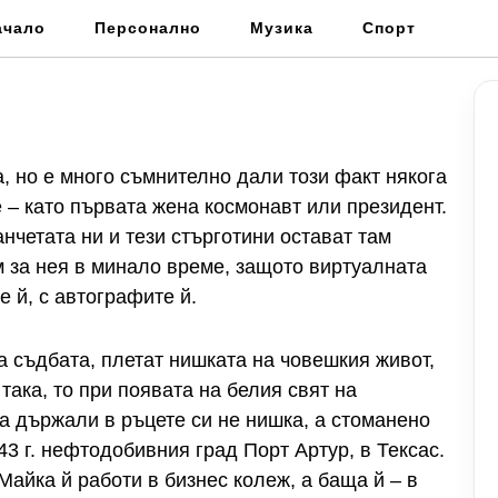
ачало
Персонално
Музика
Спорт
, но е много съмнително дали този факт някога
 – като първата жена космонавт или президент.
анчетата ни и тези стърготини остават там
м за нея в минало време, защото виртуалната
е й, с автографите й.
а съдбата, плетат нишката на човешкия живот,
 така, то при появата на белия свят на
а държали в ръцете си не нишка, а стоманено
3 г. нефтодобивния град Порт Артур, в Тексас.
Майка й работи в бизнес колеж, а баща й – в