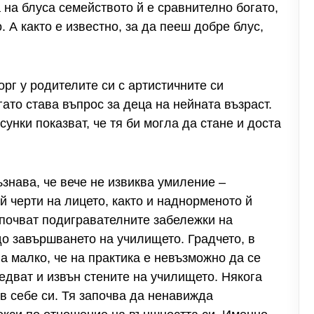
на блуса семейството й е сравнително богато,
. А както е известно, за да пееш добре блус,
рг у родителите си с артистичните си
гато става въпрос за деца на нейната възраст.
унки показват, че тя би могла да стане и доста
знава, че вече не извиква умиление –
й черти на лицето, както и наднорменото й
апочват подигравателните забележки на
до завършването на училището. Градчето, в
а малко, че на практика е невъзможно да се
едват и извън стените на училището. Някога
в себе си. Тя започва да ненавижда