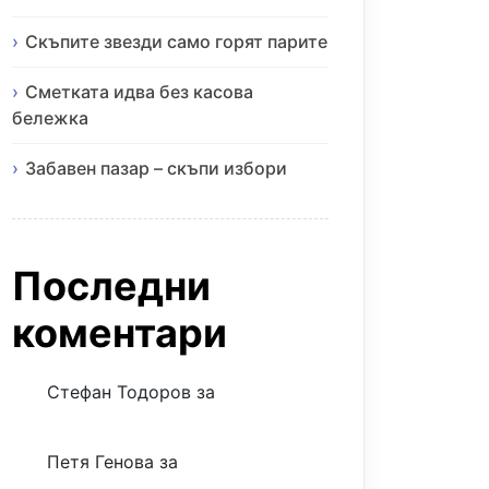
Скъпите звезди само горят парите
Сметката идва без касова
бележка
Забавен пазар – скъпи избори
Последни
коментари
Стефан Тодоров
за
Музиката
излекува фокуса ми
Петя Генова
за
Музиката
излекува фокуса ми