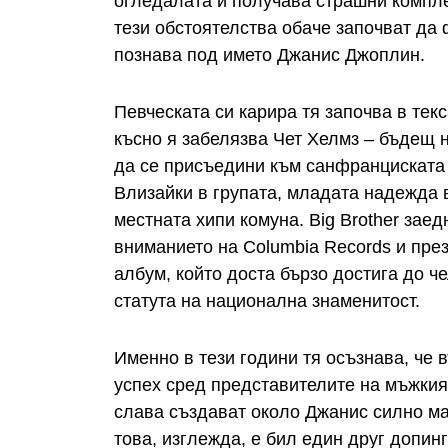
огледалата и получава страшни компл
тези обстоятелства обаче започват да 
познава под името Джанис Джоплин.
Певческата си карира тя започва в тек
късно я забелязва Чет Хелмз – бъдещ 
да се присъедини към санфранциската г
Влизайки в групата, младата надежда 
местната хипи комуна. Big Brother зае
вниманието на Columbia Records и през
албум, който доста бързо достига до ч
статута на национална знаменитост.
Именно в тези години тя осъзнава, че 
успех сред представителите на мъжкия
слава създават около Джанис силно ма
това, изглежда, е бил един друг допинг