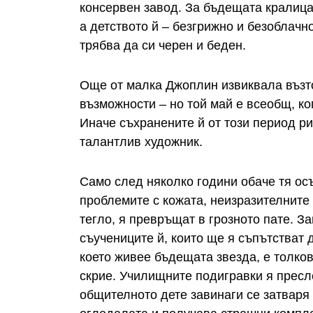
консервен завод. За бъдещата кралица 
а детството й – безгрижно и безоблачно
трябва да си черен и беден.
Още от малка Джоплин извиквала възто
възможности – но той май е всеобщ, ко
Иначе съхранените й от този период рис
талантлив художник.
Само след няколко години обаче тя осъ
проблемите с кожата, неизразителните 
тегло, я превръщат в грозното пате. З
съучениците й, които ще я съпътстват 
което живее бъдещата звезда, е толков
скрие. Училищните подигравки я пресл
общителното дете завинаги се затваря 