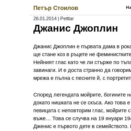
Skip
Петър Стоилов
Н
to
content
26.01.2014
|
Petttar
Джанис Джоплин
Джанис Джоплин е първата дама в рока
ще стане коз в ръцете не феминистките
Нейният глас като че ли стърже по тъп
завинаги. И е доста странно да говори
мрежа е пълна с песните й, с портретит
Според легендата мойрите, богините н
докато нишката не се скъса. Ако това е
певицата с неповторим глас, мойрите с
въже… Това се случва на 19 януари 194
Дженис е първото дете в семейството. 