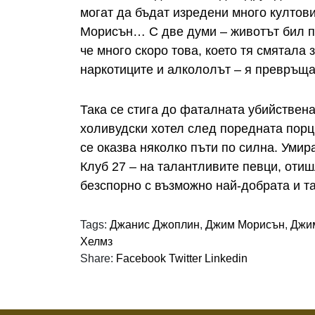
могат да бъдат изредени много култов
Морисън… С две думи – животът бил п
че много скоро това, което тя смятала 
наркотиците и алкололът – я превръща
Така се стига до фаталната убийствена
холивудски хотел след поредната порци
се оказва няколко пъти по силна. Умир
Клуб 27 – на талантливите певци, отишл
безспорно с възможно най-добрата и т
Tags:
Джанис Джоплин
,
Джим Морисън
,
Джи
Хелмз
Share:
Facebook
Twitter
Linkedin