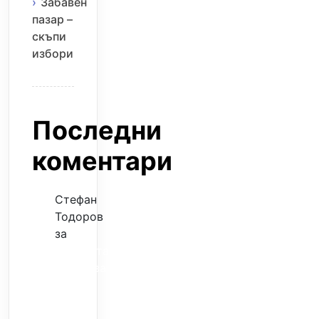
Забавен
пазар –
скъпи
избори
Последни
коментари
Стефан
Тодоров
за
Музиката
излекува
фокуса
ми