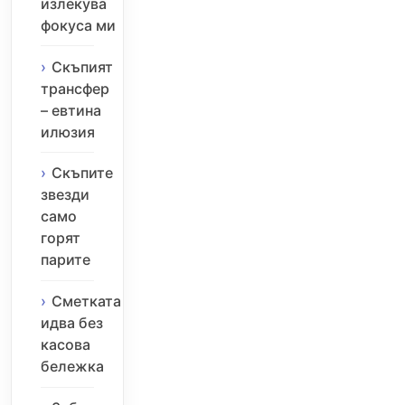
излекува
фокуса ми
Скъпият
трансфер
– евтина
илюзия
Скъпите
звезди
само
горят
парите
Сметката
идва без
касова
бележка