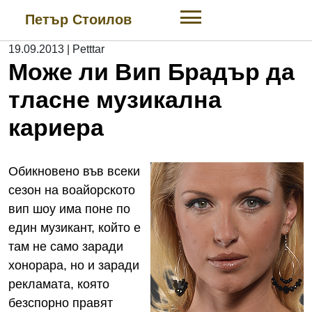
Skip
Петър Стоилов
to
content
19.09.2013
|
Petttar
Може ли Вип Брадър да
тласне музикална
кариера
Обикновено във всеки
сезон на воайорското
вип шоу има поне по
един музикант, който е
там не само заради
хонорара, но и заради
рекламата, която
безспорно правят