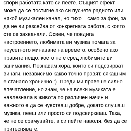
спори работата като си пеете. Същият ефект
може да се постигне ако си пуснете радиото или
някой музикален канал, но тихо – само за фон, за
да не ви разсейва от конкретната работа, с която
сте се захванали. Освен, че повдига
настроението, любимата ви музика помага за
неусетното минаване на времето, особено ако
правите нещо, което не е сред любимите ви
занимания. Познавам хора, които си подсвирват
винаги, независимо какво точно правят, сякаш им
е станало хронично :). Преди ми правеше силно
впечатление, но знам, че на всеки музиката е
навлезнала в живота по различен начин и
важното е да се чувстваш добре, докато слушаш
музика, пееш или просто си подсвиркваш. Така,
че не се срамувайте, а си пейте наволя, без да се
притеснявате.