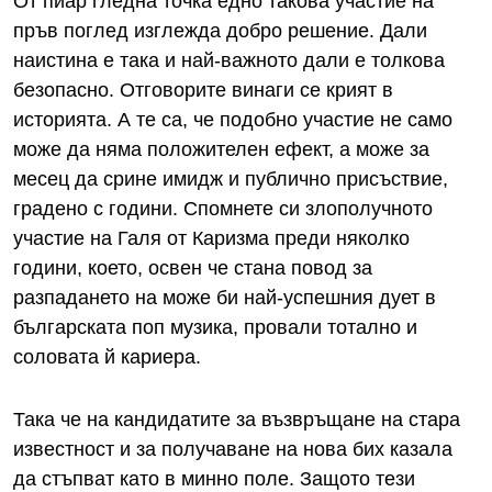
От пиар гледна точка едно такова участие на
пръв поглед изглежда добро решение. Дали
наистина е така и най-важното дали е толкова
безопасно. Отговорите винаги се крият в
историята. А те са, че подобно участие не само
може да няма положителен ефект, а може за
месец да срине имидж и публично присъствие,
градено с години. Спомнете си злополучното
участие на Галя от Каризма преди няколко
години, което, освен че стана повод за
разпадането на може би най-успешния дует в
българската поп музика, провали тотално и
соловата й кариера.
Така че на кандидатите за възвръщане на стара
известност и за получаване на нова бих казала
да стъпват като в минно поле. Защото тези