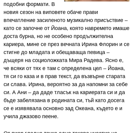
подобни формати. В
новия сезон на виповете обаче прави
впечатление засиленото музикално присъствие –
като се започне от Йоана, която навремето имаше
доста бурна, но не особено продължителна
кариера, мине се през вечната Ирина Флорин и се
стигне до младата и обещаваща певица –
дъщеря на социоложката Мира Радева. Ясно е,
че всяки от тях е там с определена цел – Йоана,
тя си го каза и в прав текст, да възвърне старата
си слава. Ирина, вероятно за да напомни за себе
си. А Ани – да даде тласък на кариерата си и да
бъде забелязана в родината си, тъй като досега
се е изявявала основно зад Океана, където е и
учила джазово пеене.