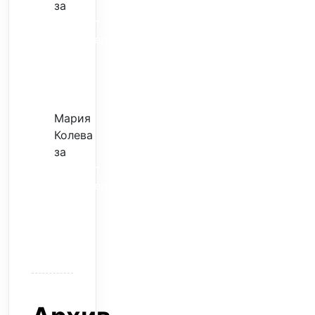
за
Скъпият
трансфер
–
евтина
илюзия
Мария
Колева
за
Скъпият
трансфер
–
евтина
илюзия