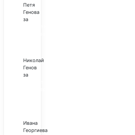
Петя
Генова
за
Музиката
излекува
фокуса
ми
Николай
Генов
за
Скъпият
трансфер
–
евтина
илюзия
Ивана
Георгиева