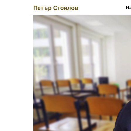
Skip
Петър Стоилов
Н
to
content