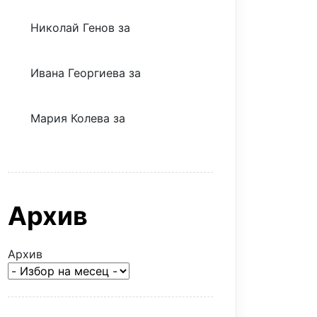
Николай Генов
за
Скъпият
трансфер – евтина илюзия
Ивана Георгиева
за
Скъпият
трансфер – евтина илюзия
Мария Колева
за
Скъпият
трансфер – евтина илюзия
Архив
Архив