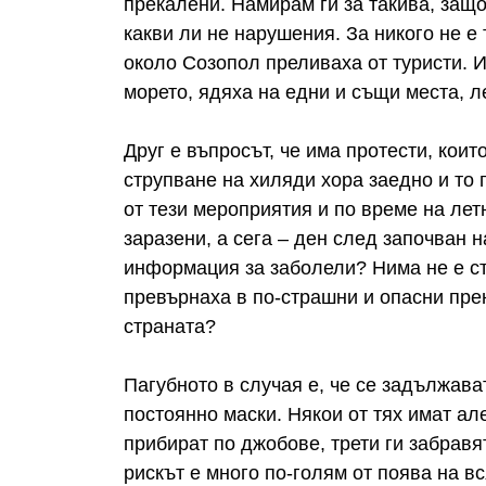
прекалени. Намирам ги за такива, защ
какви ли не нарушения. За никого не е 
около Созопол преливаха от туристи. И
морето, ядяха на едни и същи места, 
Друг е въпросът, че има протести, коит
струпване на хиляди хора заедно и то 
от тези мероприятия и по време на лет
заразени, а сега – ден след започван 
информация за заболели? Нима не е ст
превърнаха в по-страшни и опасни прен
страната?
Пагубното в случая е, че се задължав
постоянно маски. Някои от тях имат але
прибират по джобове, трети ги забравя
рискът е много по-голям от поява на вс