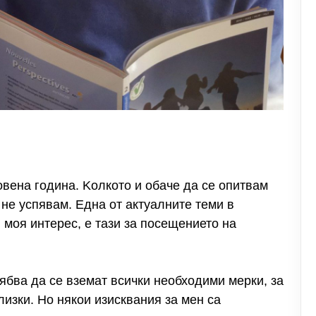
новена година. Kолкото и обаче да се опитвам
 не успявам. Една от актуалните теми в
 моя интерес, е тази за посещението на
ябва да се вземат всички необходими мерки, за
лизки. Но някои изисквания за мен са