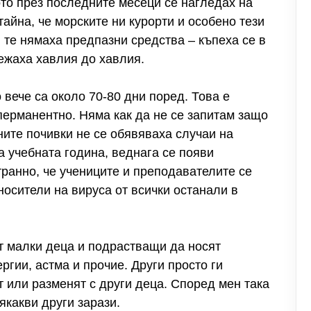
ото през последните месеци се нагледах на
тайна, че морските ни курорти и особено тези
 те нямаха предпазни средства – къпеха се в
лежаха хавлия до хавлия.
о вече са около 70-80 дни поред. Това е
перманентно. Няма как да не се запитам защо
ните почивки не се обявяваха случаи на
на учебната година, веднага се появи
ранно, че учениците и преподавателите се
осители на вируса от всички останали в
ат малки деца и подрастващи да носят
ргии, астма и прочие. Други просто ги
т или разменят с други деца. Според мен така
якакви други зарази.