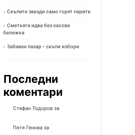
Скъпите звезди само горят парите
Сметката идва без касова
бележка
Забавен пазар – скъпи избори
Последни
коментари
Стефан Тодоров
за
Музиката
излекува фокуса ми
Петя Генова
за
Музиката
излекува фокуса ми