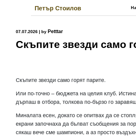
Skip
Петър Стоилов
Н
to
content
Petttar
07.07.2026
|
by
Скъпите звезди само г
Скъпите звезди само горят парите.
Или по-точно – бюджета на целия клуб. Истина
дърпаш в отбора, толкова по-бързо го заравяш
Миналата есен, докато се опитвах да се стопл
екрани започнаха да бълват съобщения за пор
сякаш вече сме шампиони, а аз просто въздъх