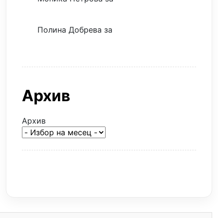
евтина илюзия
Полина Добрева
за
Скъпите звезди
само горят парите
Архив
Архив