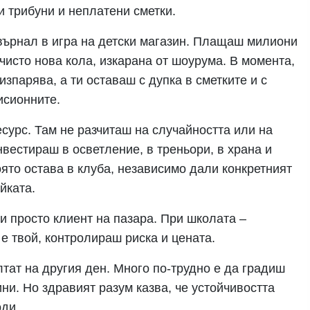
и трибуни и неплатени сметки.
върнал в игра на детски магазин. Плащаш милиони
 чисто нова кола, изкарана от шоурума. В момента,
изпарява, а ти оставаш с дупка в сметките и с
исионните.
есурс. Там не разчиташ на случайността или на
нвестираш в осветление, в треньори, в храна и
ято остава в клуба, независимо дали конкретният
йката.
и просто клиент на пазара. При школата –
 е твой, контролираш риска и цената.
тат на другия ден. Много по-трудно е да градиш
ни. Но здравият разум казва, че устойчивостта
оди.