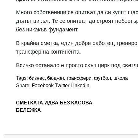
Много собственици се опитват да си купят щаст
дълъг цикъл. Те се опитват да строят небостъ
без никакъв фундамент.
В крайна сметка, един добре работещ трениров
трансфер на континента.
Всичко останало е просто скъп цирк под светл
Tags:
бизнес
,
бюджет
,
трансфери
,
футбол
,
школа
Share:
Facebook
Twitter
Linkedin
СМЕТКАТА ИДВА БЕЗ КАСОВА
БЕЛЕЖКА