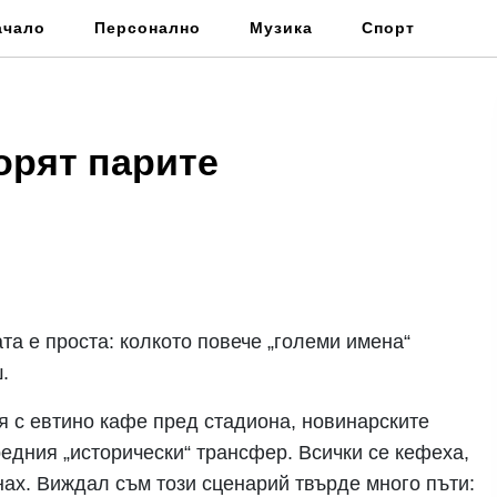
ачало
Персонално
Музика
Спорт
орят парите
та е проста: колкото повече „големи имена“
.
я с евтино кафе пред стадиона, новинарските
едния „исторически“ трансфер. Всички се кефеха,
нах. Виждал съм този сценарий твърде много пъти: