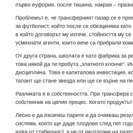
първо еуфория, после тишина, накрая – празн
Проблемът е, че трансферният пазар се е пре
за футболист, който после се обезценява като
в който договорът му изтече, стойността му се 
усмихнати агенти, които вече са прибрали ком
От друга страна, школата е като фабрика за р
това някой да ти пробута „златното клонче“. И
дисциплина. Това е капиталова инвестиция, ко
талант ще стане звезда или ще се върне на пе
Разликата е в собствеността. При трансфера с
собственик на целия процес. Когато продуктът
Лесно е да изсипеш парите и да очакваш резул
система, която ще даде плодове след пет годи
идва от стабилност, а не от експлозии на разх