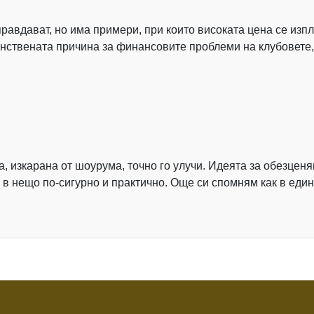
правдават, но има примери, при които високата цена се изпл
нствената причина за финансовите проблеми на клубовете,
ла, изкарана от шоурума, точно го улучи. Идеята за обезце
 в нещо по-сигурно и практично. Още си спомням как в един