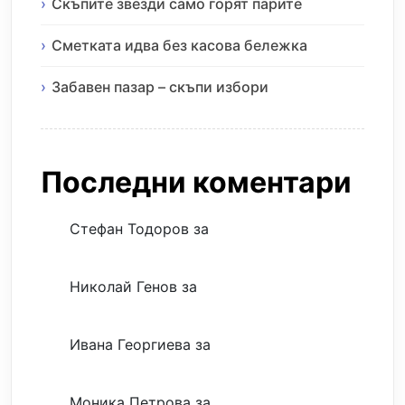
Скъпите звезди само горят парите
Сметката идва без касова бележка
Забавен пазар – скъпи избори
Последни коментари
Стефан Тодоров
за
Музиката излекува
фокуса ми
Николай Генов
за
Скъпият трансфер –
евтина илюзия
Ивана Георгиева
за
Скъпият трансфер –
евтина илюзия
Моника Петрова
за
Скъпият трансфер –