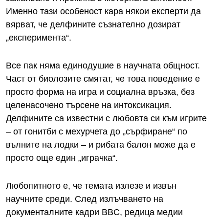
Именно тази особеност кара някои експерти да
вярват, че делфините съзнателно дозират
„експеримента“.
Все пак няма единодушие в научната общност.
Част от биолозите смятат, че това поведение е
просто форма на игра и социална връзка, без
целенасочено търсене на интоксикация.
Делфините са известни с любовта си към игрите
– от гонитби с мехурчета до „сърфиране“ по
вълните на лодки – и рибата балон може да е
просто още един „играчка“.
Любопитното е, че темата излезе и извън
научните среди. След излъчването на
документалните кадри BBC, редица медии