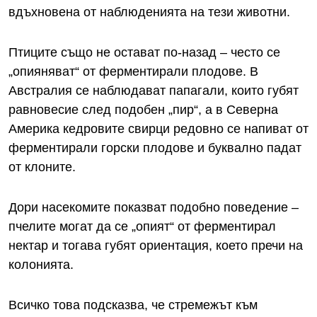
вдъхновена от наблюденията на тези животни.
Птиците също не остават по-назад – често се
„опияняват“ от ферментирали плодове. В
Австралия се наблюдават папагали, които губят
равновесие след подобен „пир“, а в Северна
Америка кедровите свирци редовно се напиват от
ферментирали горски плодове и буквално падат
от клоните.
Дори насекомите показват подобно поведение –
пчелите могат да се „опият“ от ферментирал
нектар и тогава губят ориентация, което пречи на
колонията.
Всичко това подсказва, че стремежът към