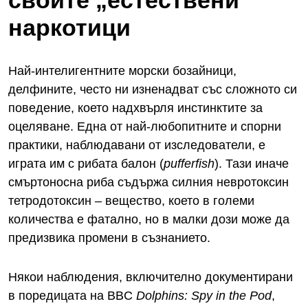
своите „естествени
наркотици
Най-интелигентните морски бозайници,
делфините, често ни изненадват със сложното си
поведение, което надхвърля инстинктите за
оцеляване. Една от най-любопитните и спорни
практики, наблюдавани от изследователи, е
играта им с рибата балон (
pufferfish
). Тази иначе
смъртоносна риба съдържа силния невротоксин
тетродотоксин – вещество, което в големи
количества е фатално, но в малки дози може да
предизвика промени в съзнанието.
Някои наблюдения, включително документирани
в поредицата на BBC
Dolphins
:
Spy
in
the
Pod
,