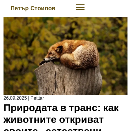
Skip
Петър Стоилов
to
content
26.09.2025
|
Petttar
Природата в транс: как
животните откриват