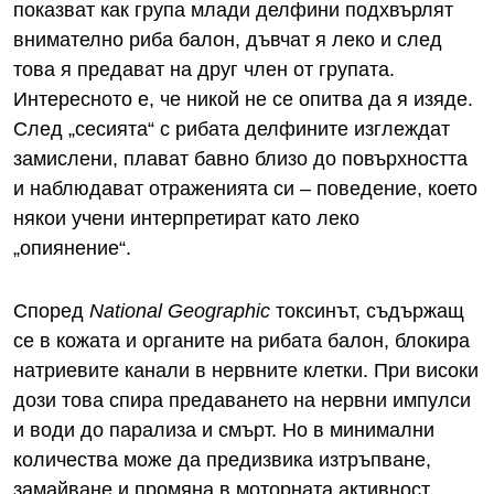
показват как група млади делфини подхвърлят
внимателно риба балон, дъвчат я леко и след
това я предават на друг член от групата.
Интересното е, че никой не се опитва да я изяде.
След „сесията“ с рибата делфините изглеждат
замислени, плават бавно близо до повърхността
и наблюдават отраженията си – поведение, което
някои учени интерпретират като леко
„опиянение“.
Според
National
Geographic
токсинът, съдържащ
се в кожата и органите на рибата балон, блокира
натриевите канали в нервните клетки. При високи
дози това спира предаването на нервни импулси
и води до парализа и смърт. Но в минимални
количества може да предизвика изтръпване,
замайване и промяна в моторната активност.