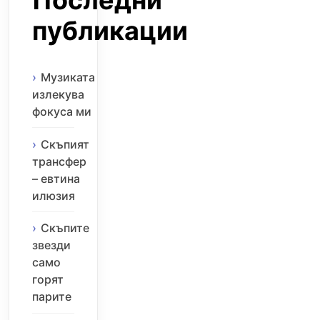
Последни
публикации
Музиката
излекува
фокуса ми
Скъпият
трансфер
– евтина
илюзия
Скъпите
звезди
само
горят
парите