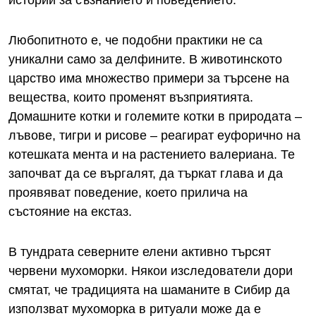
истории за съзнанието и поведението.
Любопитното е, че подобни практики не са
уникални само за делфините. В животинското
царство има множество примери за търсене на
вещества, които променят възприятията.
Домашните котки и големите котки в природата –
лъвове, тигри и рисове – реагират еуфорично на
котешката мента и на растението валериана. Те
започват да се въргалят, да търкат глава и да
проявяват поведение, което прилича на
състояние на екстаз.
В тундрата северните елени активно търсят
червени мухоморки. Някои изследователи дори
смятат, че традицията на шаманите в Сибир да
използват мухоморка в ритуали може да е