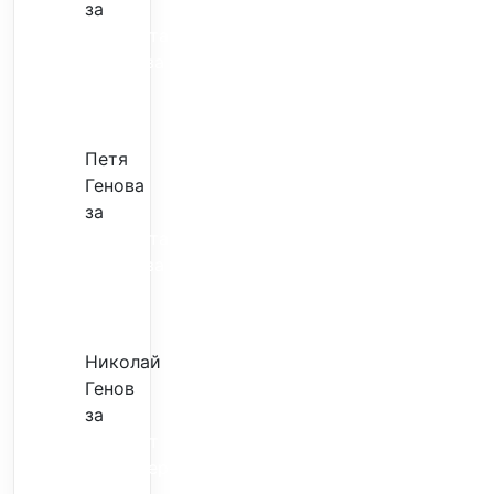
за
Музиката
излекува
фокуса
ми
Петя
Генова
за
Музиката
излекува
фокуса
ми
Николай
Генов
за
Скъпият
трансфер