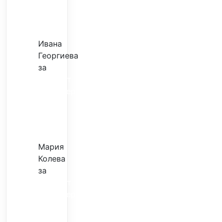
–
евтина
илюзия
Ивана
Георгиева
за
Скъпият
трансфер
–
евтина
илюзия
Мария
Колева
за
Скъпият
трансфер
–
евтина