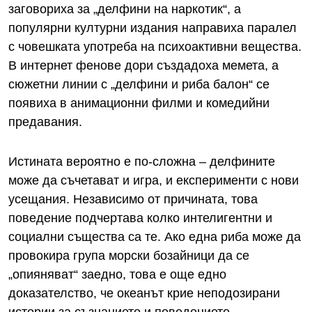
заговориха за „делфини на наркотик“, а
популярни културни издания направиха паралел
с човешката употреба на психоактивни вещества.
В интернет фенове дори създадоха мемета, а
сюжетни линии с „делфини и риба балон“ се
появиха в анимационни филми и комедийни
предавания.
Истината вероятно е по-сложна – делфините
може да съчетават и игра, и експерименти с нови
усещания. Независимо от причината, това
поведение подчертава колко интелигентни и
социални същества са те. Ако една риба може да
провокира група морски бозайници да се
„опияняват“ заедно, това е още едно
доказателство, че океанът крие неподозирани