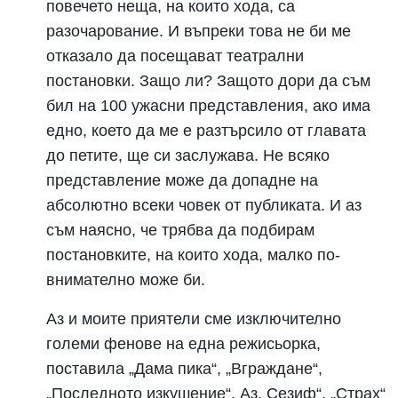
повечето неща, на които хода, са
разочарование. И въпреки това не би ме
отказало да посещават театрални
постановки. Защо ли? Защото дори да съм
бил на 100 ужасни представления, ако има
едно, което да ме е разтърсило от главата
до петите, ще си заслужава. Не всяко
представление може да допадне на
абсолютно всеки човек от публиката. И аз
съм наясно, че трябва да подбирам
постановките, на които хода, малко по-
внимателно може би.
Аз и моите приятели сме изключително
големи фенове на една режисьорка,
поставила „Дама пика“, „Вграждане“,
„Последното изкушение“, Аз, Сезиф“, „Страх“