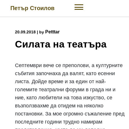
Skip
Петър Стоилов
to
content
Petttar
20.09.2018
|
by
Силата на театъра
Септември вече се преполови, а културните
събития започнаха да валят, като есенни
листа. Дойде време и за един от най-
големите театрални форуми в града ни и
ние, като любители на това изкуство, се
възползвахме да отидем на няколко
постановки. За мое огромно съжаление пред
последните години трудно намирам