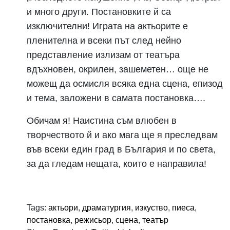
и много други. Постановките й са
изключителни! Играта на актьорите е
пленителна и всеки път след нейно
представление излизам от театъра
вдъхновен, окрилен, зашеметен… още не
можещ да осмисля всяка една сцена, епизод
и тема, заложени в самата постановка….
Обичам я! Наистина съм влюбен в
творчеството й и ако мага ще я преследвам
във всеки един град в България и по света,
за да гледам нещата, които е направила!
Tags:
актьори
,
драматургия
,
изкуство
,
пиеса
,
постановка
,
режисьор
,
сцена
,
театър