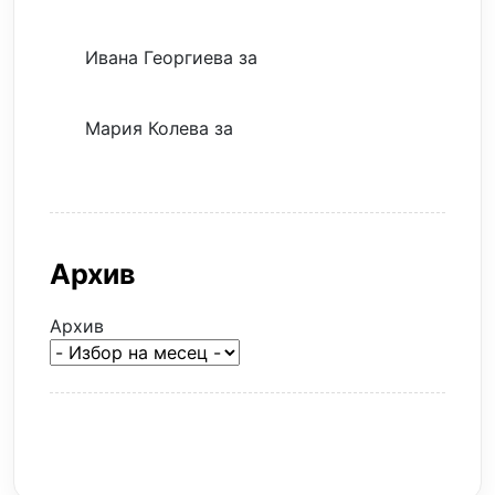
евтина илюзия
Ивана Георгиева
за
Скъпият трансфер –
евтина илюзия
Мария Колева
за
Скъпият трансфер –
евтина илюзия
Архив
Архив