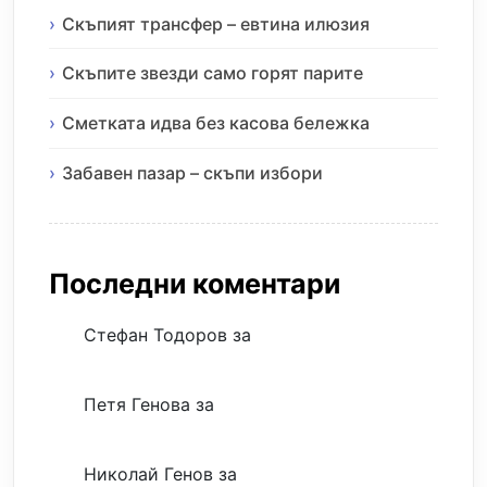
Скъпият трансфер – евтина илюзия
Скъпите звезди само горят парите
Сметката идва без касова бележка
Забавен пазар – скъпи избори
Последни коментари
Стефан Тодоров
за
Музиката излекува
фокуса ми
Петя Генова
за
Музиката излекува
фокуса ми
Николай Генов
за
Скъпият трансфер –