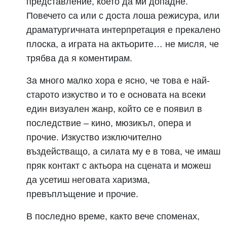
представление, което да ми допадне.
Повечето са или с доста лоша режисура, или
драматургичната интерпретация е прекалено
плоска, а играта на актьорите… не мисля, че
трябва да я коментирам.
За много малко хора е ясно, че това е най-
старото изкуство и то е основата на всеки
един визуален жанр, който се е появил в
последствие – кино, мюзикъл, опера и
прочие. Изкуство изключително
въздействащо, а силата му е в това, че имаш
пряк контакт с актьора на сцената и можеш
да усетиш неговата харизма,
превъплъщение и прочие.
В последно време, както вече споменах,