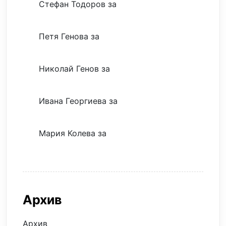
Стефан Тодоров
за
Музиката излекува
фокуса ми
Петя Генова
за
Музиката излекува
фокуса ми
Николай Генов
за
Скъпият трансфер –
евтина илюзия
Ивана Георгиева
за
Скъпият трансфер –
евтина илюзия
Мария Колева
за
Скъпият трансфер –
евтина илюзия
Архив
Архив