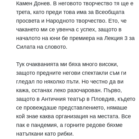
Камен Донев. В неговото творчество тя ще е
трета, като преди това има за Всеобщата
просвета и Народното творчество. Ето, че
чакането ми се увенча с успех, защото в
началото на юни бе премиера на Лекция 3 за
Силата на словото.
Тук очакванията ми бяха много високи,
защото предните негови спектакли съм ги
гледал по няколко пъти. Но честно да ви
кажа, останах леко разочарован. Първо,
защото в Античния театър в Пловдив, където
се провеждаше представлението, нямаше
кой знае каква организация на местата. Все
пак е пандемия, а горните редове бяхме
натъпкани като рибки.