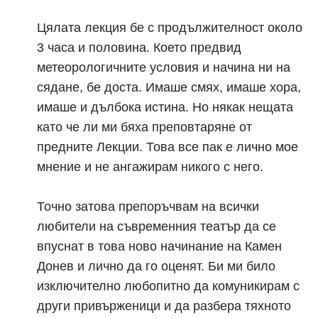
Цялата лекция бе с продължителност около
3 часа и половина. Което предвид
метеорологичните условия и начина ни на
сядане, бе доста. Имаше смях, имаше хора,
имаше и дълбока истина. Но някак нещата
като че ли ми бяха преповтаряне от
предните Лекции. Това все пак е лично мое
мнение и не ангажирам никого с него.
Точно затова препоръчвам на всички
любители на съвременния театър да се
впуснат в това ново начинание на Камен
Донев и лично да го оценят. Би ми било
изключително любопитно да комуникирам с
други привърженици и да разбера тяхното