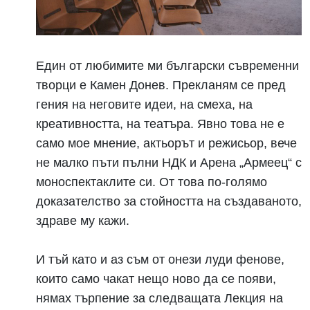
Един от любимите ми български съвременни
творци е Камен Донев. Прекланям се пред
гения на неговите идеи, на смеха, на
креативността, на театъра. Явно това не е
само мое мнение, актьорът и режисьор, вече
не малко пъти пълни НДК и Арена „Армеец“ с
моноспектаклите си. От това по-голямо
доказателство за стойността на създаваното,
здраве му кажи.
И тъй като и аз съм от онези луди фенове,
които само чакат нещо ново да се появи,
нямах търпение за следващата Лекция на