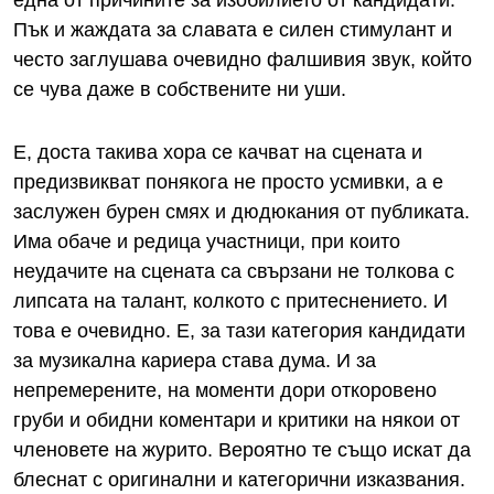
една от причините за изобилието от кандидати.
Пък и жаждата за славата е силен стимулант и
често заглушава очевидно фалшивия звук, който
се чува даже в собствените ни уши.
Е, доста такива хора се качват на сцената и
предизвикват понякога не просто усмивки, а е
заслужен бурен смях и дюдюкания от публиката.
Има обаче и редица участници, при които
неудачите на сцената са свързани не толкова с
липсата на талант, колкото с притеснението. И
това е очевидно. Е, за тази категория кандидати
за музикална кариера става дума. И за
непремерените, на моменти дори откоровено
груби и обидни коментари и критики на някои от
членовете на журито. Вероятно те също искат да
блеснат с оригинални и категорични изказвания.