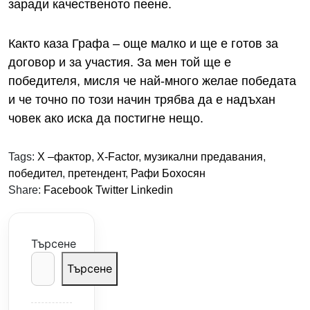
заради качественото пеене.
Както каза Графа – още малко и ще е готов за
договор и за участия. За мен той ще е
победителя, мисля че най-много желае победата
и че точно по този начин трябва да е надъхан
човек ако иска да постигне нещо.
Tags:
X –фактор
,
X-Factor
,
музикални предавания
,
победител
,
претендент
,
Рафи Бохосян
Share:
Facebook
Twitter
Linkedin
Търсене
Търсене