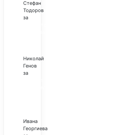
Стефан
Тодоров
за
Музиката
излекува
фокуса
ми
Николай
Генов
за
Скъпият
трансфер
–
евтина
илюзия
Ивана
Георгиева