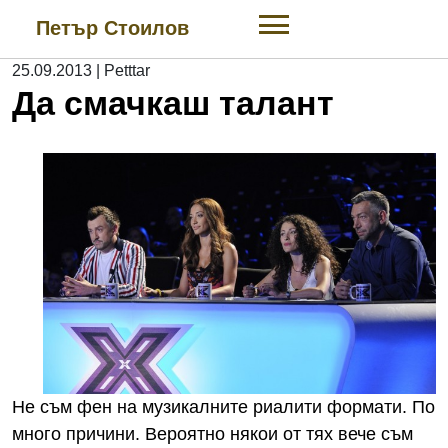
Skip
Петър Стоилов
to
content
25.09.2013
|
Petttar
Да смачкаш талант
Не съм фен на музикалните риалити формати. По
много причини. Вероятно някои от тях вече съм