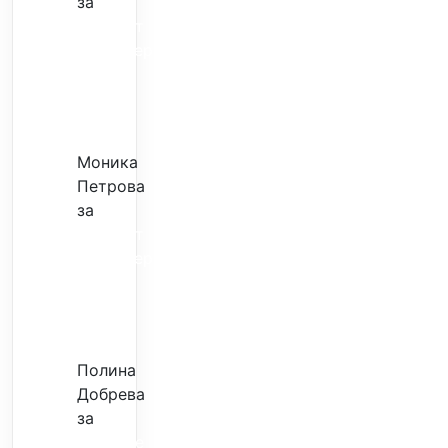
за
Скъпият
трансфер
–
евтина
илюзия
Моника
Петрова
за
Скъпият
трансфер
–
евтина
илюзия
Полина
Добрева
за
Скъпите