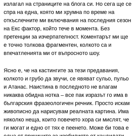
излагал на страниците на блога си. Но сега ще се
спра на една, която ми хрумна по време на
откъслечните ми включвания на последния сезон
на Екс фактор, който тече в момента. Без
претенции за изчерпателност. Коментарът ми ще
е точно толкова фрагментен, колкото са и
впечатленията ми от въпросното шоу.
Ясно е, че на кастингите за тези предавания,
колкото и грубо да звучи, се явяват сульо, пульо
и Атанас. Наистина в последното не влагам
никаква обидна нотка – все пак изразът го има в
българския фразеологичен речник. Просто искам
живописно да нарисувам реалната картина. Има
няколко неща, които повечето хора си мислят, че
ги могат и едно от тях е пеенето. Може би това е