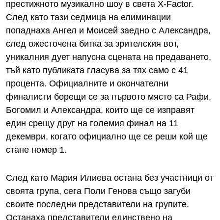
престижното музикално шоу в света X-Factor.
След като тази седмица на елиминации
попаднаха Ангел и Моисей заедно с Александра,
след ожесточена битка за зрителския вот,
уникалния дует напусна сцената на предаването,
тъй като публиката гласува за тях само с 41
процента. Официалните и окончателни
финалисти борещи се за първото място са Рафи,
Богомил и Александра, които ще се изправят
един срещу друг на големия финал на 11
декември, когато официално ще се реши кой ще
стане номер 1.
След като Мария Илиева остана без участници от
своята група, сега Поли Генова също загуби
своите последни представители на групите.
Останаха представители единствено на