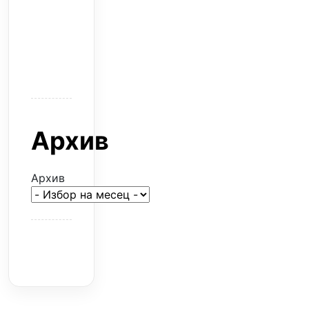
звезди
само
горят
парите
Архив
Архив