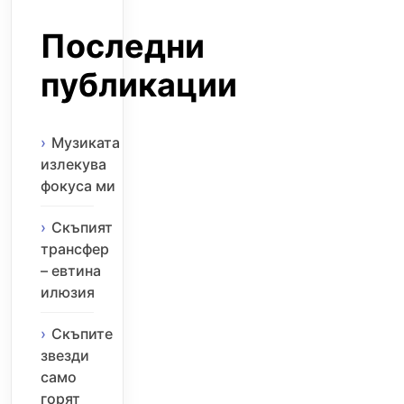
Последни
публикации
Музиката
излекува
фокуса ми
Скъпият
трансфер
– евтина
илюзия
Скъпите
звезди
само
горят