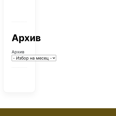
горят
парите
Архив
Архив