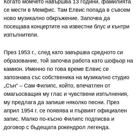
Когато момчето навършва 13 години, фамилията
се мести в Мемфис. Там Елвис попада в съвсем
ново музикално обкръжение. Започва да
посещава концертите на известни блус и кънтри
изпълнители.
През 1953 г., след като завършва средното си
образование, той започва работа като шофьор на
камион. Именно по това време Елвис се
запознава със собственика на музикално студио
„Сън” – Сам Филипс, който, впечатлен от
омагьосващия му глас и чувствени изпълнения,
му предлага да запише няколко песни. През
април 1954 г. се появява и първият официален
запис. Малко по-късно Филипс подписва и
договор с бъдещата рокендрол легенда.