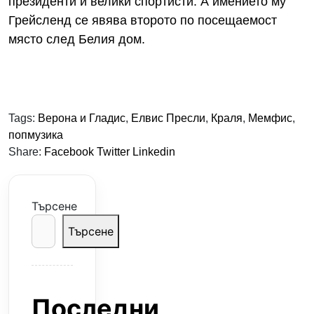
президенти и велики спортисти. А имението му
Грейсленд се явява второто по посещаемост
място след Белия дом.
Tags:
Верона и Гладис
,
Елвис Пресли
,
Краля
,
Мемфис
,
попмузика
Share:
Facebook
Twitter
Linkedin
Търсене
Търсене
Последни