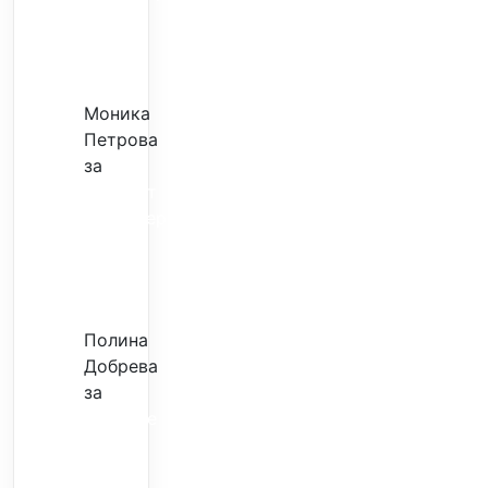
–
евтина
илюзия
Моника
Петрова
за
Скъпият
трансфер
–
евтина
илюзия
Полина
Добрева
за
Скъпите
звезди
само