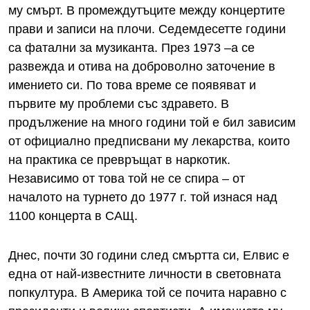
му смърт. В промеждутъците между концертите
прави и записи на плочи. Седемдесетте години
са фатални за музиканта. През 1973 –а се
развежда и отива на доброволно заточение в
имението си. По това време се появяват и
първите му проблеми със здравето. В
продължение на много години той е бил зависим
от официално предписвани му лекарства, които
на практика се превръщат в наркотик.
Независимо от това той не се спира – от
началото на турнето до 1977 г. той изнася над
1100 концерта в САЩ.
Днес, почти 30 години след смъртта си, Елвис е
една от най-известните личности в световната
попкултура. В Америка той се почита наравно с