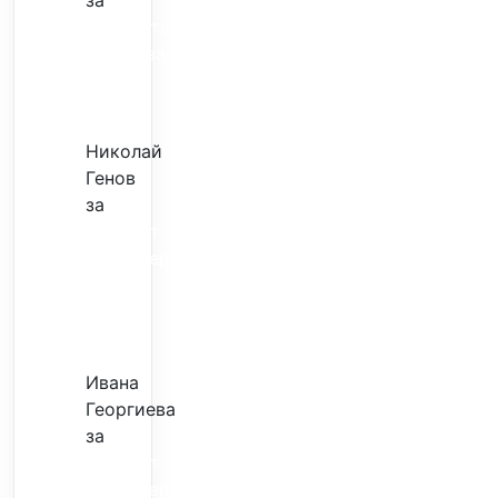
за
Музиката
излекува
фокуса
ми
Николай
Генов
за
Скъпият
трансфер
–
евтина
илюзия
Ивана
Георгиева
за
Скъпият
трансфер