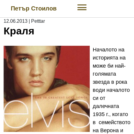
Skip
Петър Стоилов
to
content
12.06.2013
|
Petttar
Краля
Началото на
историята на
може би най-
голямата
звезда в рока
води началото
си от
далечната
1935 г., когато
в семейството
на Верона и