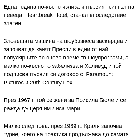
Една година по-късно излиза и първият сингъл на
певеца Heartbreak Hotel, станал впоследствие
златен.
Зловещата машина на шоубизнеса заскърцва и
започват да канят Пресли в едни от най-
популярните по онова време тв шоупрограми, а
малко по-късно го забелязва и Холивуд и той
подписва първия си договор с Paramount
Pictures и 20th Century Fox.
През 1967 г. той се жени за Присила Бюле и се
ражда дъщеря им Лиса Мари.
Малко след това, през 1969 г., Краля започва
турне, което на практика продължава до самата