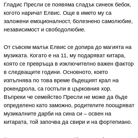
Гладис Пресли се появяма сладък синеок бебок,
когото наричат Елвис. Още в името му са
заложени емоционалност, болезнено самолюбие,
независимост и свободолюбие.
От съвсем малък Елвис се допира до магията на
музиката. Когато е на 11, му подаряват китара,
която се превръща в изключително важен фактор
в следващите години. Основното, което
изпълнява по това време бъдещият крал на
рокендрола, са госпъли в църковния хор.
Въпреки че семейство Пресли не може да бъде
определено като заможно, родителите поощряват
музикалните дарби на сина си – освен на
китарата, той започва да свири и на фортепиано.