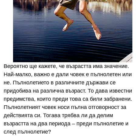
Вероятно ще кажете, че възрастта има значение.
Най-малко, важно е дали човек е пълнолетен или
не. Пълнолетието в различните държави се
придобива на различна възраст. То дава известни
предимства, които преди това са били забранени.
Пълнолетният човек носи пълна отговорност за
действията си. Тогава трябва ли да делим
възрастта на два периода – преди пълнолетие и
след пълнолетие?