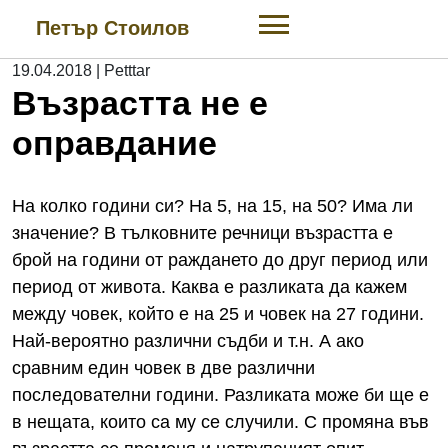
Skip
Петър Стоилов
to
content
19.04.2018
|
Petttar
Възрастта не е
оправдание
На колко години си? На 5, на 15, на 50? Има ли
значение? В тълковните речници възрастта е
брой на години от раждането до друг период или
период от живота. Каква е разликата да кажем
между човек, който е на 25 и човек на 27 години.
Най-вероятно различни съдби и т.н. А ако
сравним един човек в две различни
последователни години. Разликата може би ще е
в нещата, които са му се случили. С промяна във