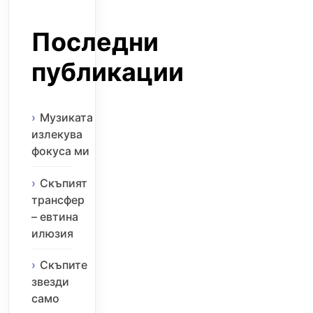
Последни
публикации
Музиката
излекува
фокуса ми
Скъпият
трансфер
– евтина
илюзия
Скъпите
звезди
само