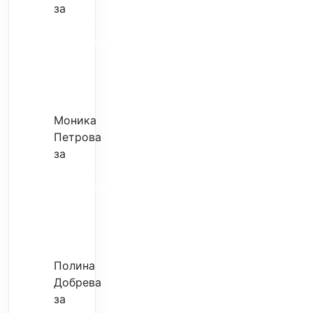
за
Скъпият
трансфер
–
евтина
илюзия
Моника
Петрова
за
Скъпият
трансфер
–
евтина
илюзия
Полина
Добрева
за