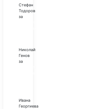
Стефан
Тодоров
за
Музиката
излекува
фокуса
ми
Николай
Генов
за
Скъпият
трансфер
–
евтина
илюзия
Ивана
Георгиева