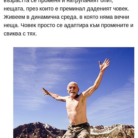
възрастта се променя и натрупаният опит,
нещата, през които е преминал даденият човек.
Живеем в динамична среда, в която няма вечни
неща. Човек просто се адаптира към промените и
свиква с тях.