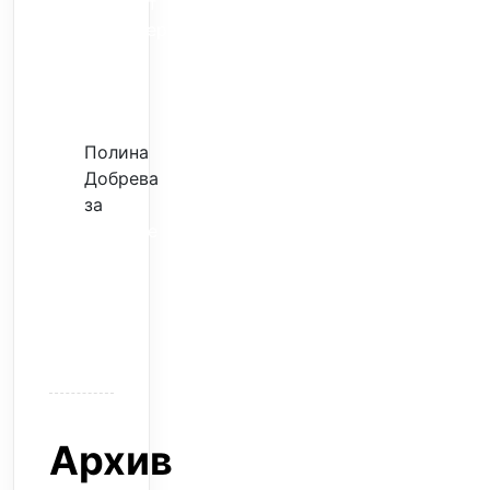
Скъпият
трансфер
–
евтина
илюзия
Полина
Добрева
за
Скъпите
звезди
само
горят
парите
Архив