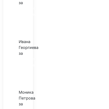
за
Скъпият
трансфер
–
евтина
илюзия
Ивана
Георгиева
за
Скъпият
трансфер
–
евтина
илюзия
Моника
Петрова
за