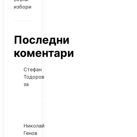
избори
Последни
коментари
Стефан
Тодоров
за
Музиката
излекува
фокуса
ми
Николай
Генов