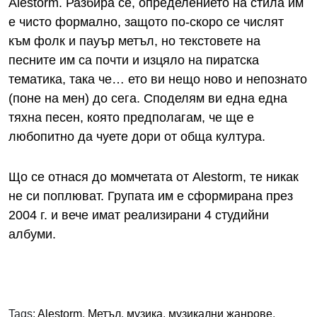
Alestorm. Разбира се, определението на стила им
е чисто формално, защото по-скоро се числят
към фолк и пауър метъл, но текстовете на
песните им са почти и изцяло на пиратска
тематика, така че… ето ви нещо ново и непознато
(поне на мен) до сега. Споделям ви една една
тяхна песен, която предполагам, че ще е
любопитно да чуете дори от обща култура.
Що се отнася до момчетата от Alestorm, те никак
не си поплюват. Групата им е сформирана през
2004 г. и вече имат реализирани 4 студийни
албуми.
Tags:
Alestorm
,
Метъл
,
музика
,
музикални жанрове
,