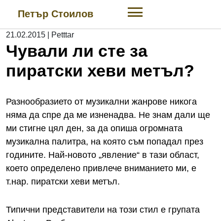
Skip
Петър Стоилов
to
content
21.02.2015
|
Petttar
Чували ли сте за
пиратски хеви метъл?
Разнообразието от музикални жанрове никога
няма да спре да ме изненадва. Не знам дали ще
ми стигне цял ден, за да опиша огромната
музикална палитра, на която съм попадал през
годините. Най-новото „явление“ в тази област,
което определено привлече вниманието ми, е
т.нар. пиратски хеви метъл.
Типични представители на този стил е групата