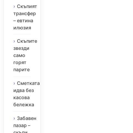
Скъпият
трансфер
– евтина
илюзия
Скъпите
звезди
само
горят
парите
Сметката
идва без
касова
бележка
Забавен
пазар –
скъпи