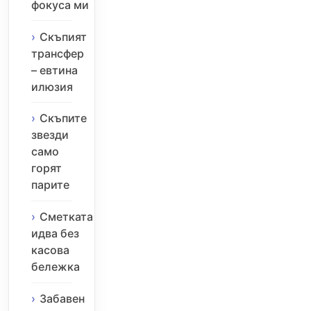
фокуса ми
Скъпият
трансфер
– евтина
илюзия
Скъпите
звезди
само
горят
парите
Сметката
идва без
касова
бележка
Забавен