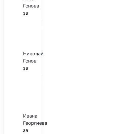
Генова
за
Музиката
излекува
фокуса
ми
Николай
Генов
за
Скъпият
трансфер
–
евтина
илюзия
Ивана
Георгиева
за