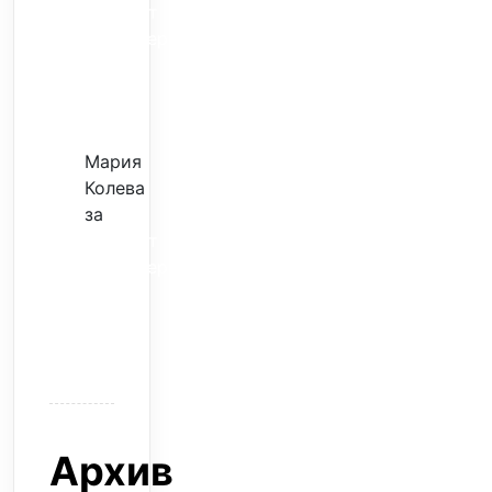
Скъпият
трансфер
–
евтина
илюзия
Мария
Колева
за
Скъпият
трансфер
–
евтина
илюзия
Архив