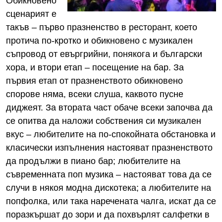
Обикновено
сценарият е
такъв – първо празненство в ресторант, което
протича по-кротко и обикновено с музикален
съпровод от евъргрийни, понякога и български
хора, и втори етап – посещение на бар. За
първия етап от празненството обикновено
спорове няма, всеки слуша, каквото пусне
диджеят. За втората част обаче всеки започва да
се опитва да наложи собствения си музикален
вкус – любителите на по-спокойната обстановка и
класически изпълнения настояват празненството
да продължи в пиано бар; любителите на
съвременната поп музика – настояват това да се
случи в някоя модна дискотека; а любителите на
попфолка, или така наречената чалга, искат да се
поразкършат до зори и да похвърлят салфетки в