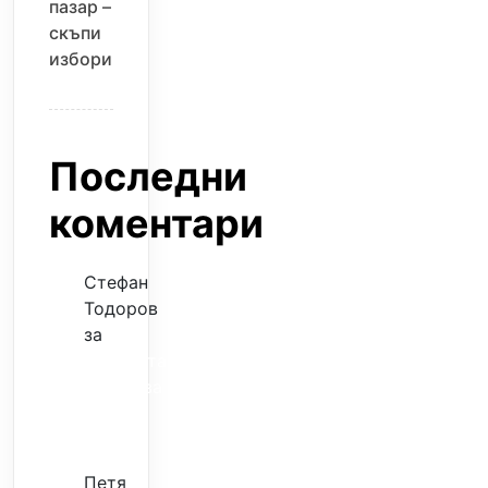
пазар –
скъпи
избори
Последни
коментари
Стефан
Тодоров
за
Музиката
излекува
фокуса
ми
Петя