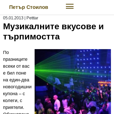
Skip
Петър Стоилов
to
content
05.01.2013
|
Petttar
Музикалните вкусове и
търпимостта
По
празниците
всеки от вас
е бил поне
на един-два
новогодишни
купона – с
колеги, с
приятели.