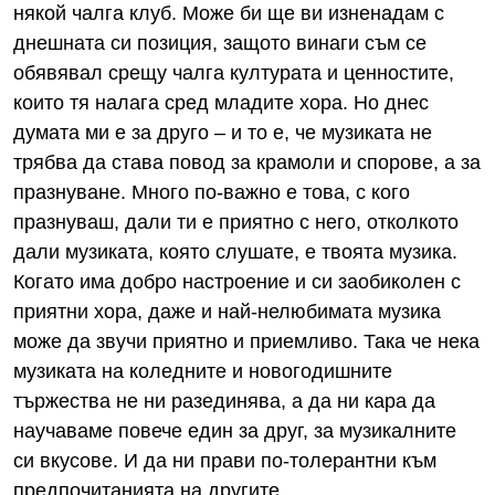
някой чалга клуб. Може би ще ви изненадам с
днешната си позиция, защото винаги съм се
обявявал срещу чалга културата и ценностите,
които тя налага сред младите хора. Но днес
думата ми е за друго – и то е, че музиката не
трябва да става повод за крамоли и спорове, а за
празнуване. Много по-важно е това, с кого
празнуваш, дали ти е приятно с него, отколкото
дали музиката, която слушате, е твоята музика.
Когато има добро настроение и си заобиколен с
приятни хора, даже и най-нелюбимата музика
може да звучи приятно и приемливо. Така че нека
музиката на коледните и новогодишните
тържества не ни разединява, а да ни кара да
научаваме повече един за друг, за музикалните
си вкусове. И да ни прави по-толерантни към
предпочитанията на другите.