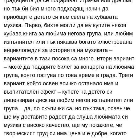
традицията да се подаряват играчки или дрешки,
но пък би бил много подходящ начин да
приобщите детето си към света на хубавата
музика. Първо, бихте могли да му купите някоя
хубава книга за любима негова група, или любим
изпълнител или пък някаква богато илюстрована
енциклопедия за историята на музиката –
вариантите в тази посока са много. Втори вариант
– може да подарите билет за концерта на любима
група, която гостува по това време в града. Трети
вариант, който освен всичко останало има и
възпитателен ефект – купете на детето си
лицензиран диск на любим негов изпълнител или
група – да, по-скъпички са, но пък така, освен че
ще му доставите радост да слуша любимата си
музика с високо качество, ще му покажете, че
творческият труд си има цена и е добре, когато