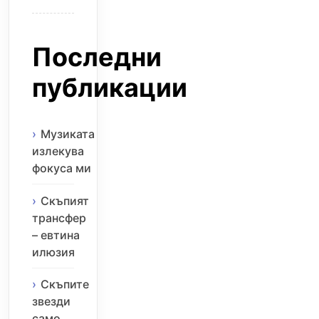
Последни
публикации
Музиката
излекува
фокуса ми
Скъпият
трансфер
– евтина
илюзия
Скъпите
звезди
само