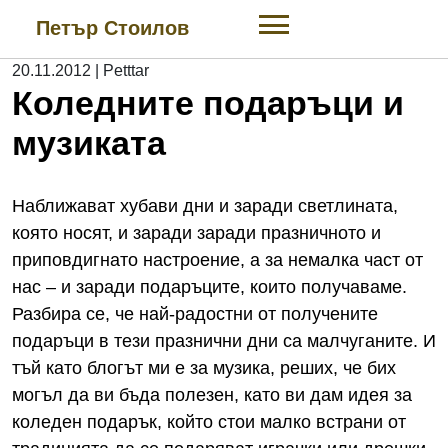
Skip
Петър Стоилов
to
content
20.11.2012
|
Petttar
Коледните подаръци и
музиката
Наближават хубави дни и заради светлината,
която носят, и заради заради празничното и
приповдигнато настроение, а за немалка част от
нас – и заради подаръците, които получаваме.
Разбира се, че най-радостни от получените
подаръци в тези празнични дни са малчуганите. И
тъй като блогът ми е за музика, реших, че бих
могъл да ви бъда полезен, като ви дам идея за
коледен подарък, който стои малко встрани от