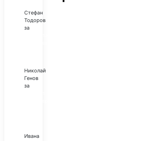
Стефан
Тодоров
за
Музиката
излекува
фокуса
ми
Николай
Генов
за
Скъпият
трансфер
–
евтина
илюзия
Ивана