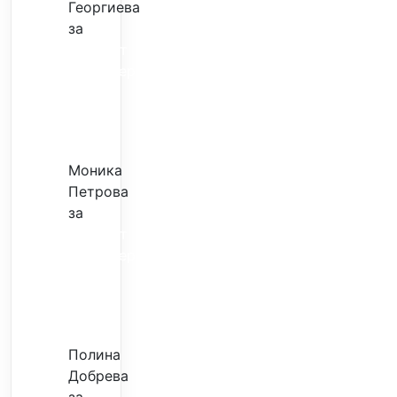
Георгиева
за
Скъпият
трансфер
–
евтина
илюзия
Моника
Петрова
за
Скъпият
трансфер
–
евтина
илюзия
Полина
Добрева