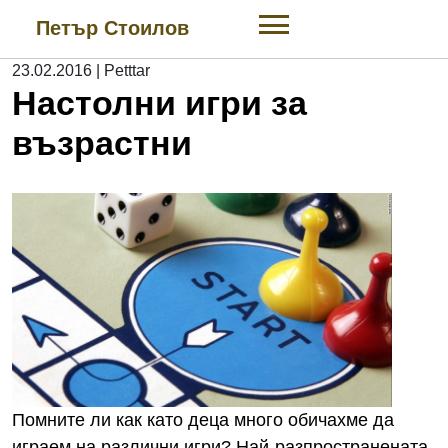
Skip
Петър Стоилов
to
content
23.02.2016
|
Petttar
Настолни игри за
възрастни
Помните ли как като деца много обичахме да
играем на различни игри? Най-разпространената