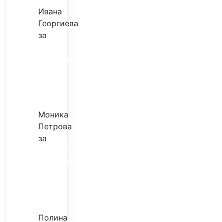
Ивана
Георгиева
за
Скъпият
трансфер
–
евтина
илюзия
Моника
Петрова
за
Скъпият
трансфер
–
евтина
илюзия
Полина