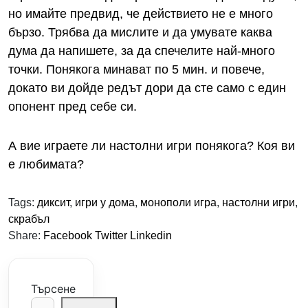
но имайте предвид, че действието не е много
бързо. Трябва да мислите и да умувате каква
дума да напишете, за да спечелите най-много
точки. Понякога минават по 5 мин. и повече,
докато ви дойде редът дори да сте само с един
опонент пред себе си.
А вие играете ли настолни игри понякога? Коя ви
е любимата?
Tags:
диксит
,
игри у дома
,
монополи игра
,
настолни игри
,
скрабъл
Share:
Facebook
Twitter
Linkedin
Търсене