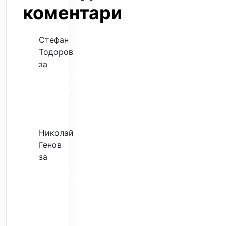
коментари
Стефан
Тодоров
за
Музиката
излекува
фокуса
ми
Николай
Генов
за
Скъпият
трансфер
–
евтина
илюзия