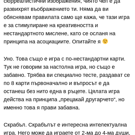
сюрреалистични изображения, чиято чел е да
развихрят въображението ти. Няма да ви
обяснявам правилата само ще кажа, че тази игра
е за стимулиране на креативността и
нестандартното мислене, като се осланя на
принципа на асоциациите. Опитайте я
Уно. Това също е игра с по-нестандартни карти.
Тук не говорим за настолна игра, но също е
забавно. Трябва ви специално тесте, раздават се
по 8 карти първоначално и въпросът е да
останеш без нито една в ръцете. Цялата игра
действа на принципа „прецакай другарчето“, но
именно това я прави забавна.
Скрабъл. Скрабълът е интересна интелектуална
игра. Него може да играете от 2-ма до 4-ма души,