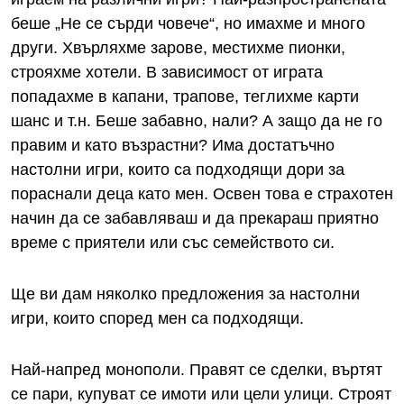
беше „Не се сърди човече“, но имахме и много
други. Хвърляхме зарове, местихме пионки,
строяхме хотели. В зависимост от играта
попадахме в капани, трапове, теглихме карти
шанс и т.н. Беше забавно, нали? А защо да не го
правим и като възрастни? Има достатъчно
настолни игри, които са подходящи дори за
пораснали деца като мен. Освен това е страхотен
начин да се забавляваш и да прекараш приятно
време с приятели или със семейството си.
Ще ви дам няколко предложения за настолни
игри, които според мен са подходящи.
Най-напред монополи. Правят се сделки, въртят
се пари, купуват се имоти или цели улици. Строят