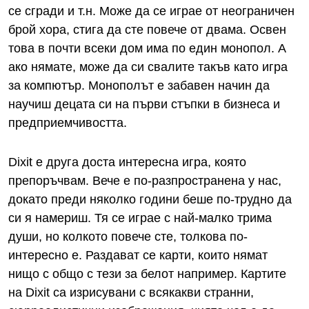
се сгради и т.н. Може да се играе от неограничен
брой хора, стига да сте повече от двама. Освен
това в почти всеки дом има по един монопол. А
ако нямате, може да си свалите такъв като игра
за компютър. Монополът е забавен начин да
научиш децата си на първи стъпки в бизнеса и
предприемчивостта.
Dixit е друга доста интересна игра, която
препоръчвам. Вече е по-разпространена у нас,
докато преди няколко години беше по-трудно да
си я намериш. Тя се играе с най-малко трима
души, но колкото повече сте, толкова по-
интересно е. Раздават се карти, които нямат
нищо с общо с тези за белот например. Картите
на Dixit са изрисувани с всякакви странни,