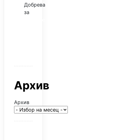
Добрева
за
Скъпите
звезди
само
горят
парите
Архив
Архив