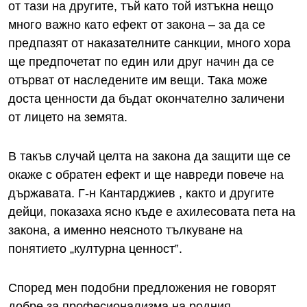
от тази на другите, тъй като той изтъкна нещо
много важно като ефект от закона – за да се
предпазят от наказателните санкции, много хора
ще предпочетат по един или друг начин да се
отърват от наследените им вещи. Така може
доста ценности да бъдат окончателно заличени
от лицето на земята.
В такъв случай целта на закона да защити ще се
окаже с обратен ефект и ще навреди повече на
държавата. Г-н Кантарджиев , както и другите
дейци, показаха ясно къде е ахилесовата пета на
закона, а именно неясното тълкуване на
понятието „културна ценност‟.
Според мен подобни предложения не говорят
добре за професионализма на родния