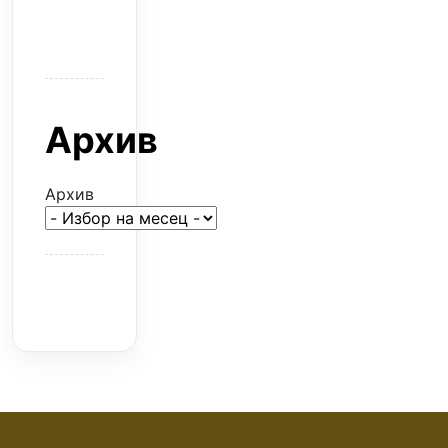
евтина
илюзия
Архив
Архив