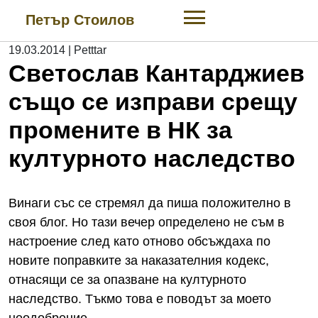
Skip
Петър Стоилов
to
content
19.03.2014
|
Petttar
Светослав Кантарджиев
също се изправи срещу
промените в НК за
културното наследство
Винаги със се стремял да пиша положително в
своя блог. Но тази вечер определено не съм в
настроение след като отново обсъждаха по
новите поправките за наказателния кодекс,
отнасящи се за опазване на културното
наследство. Тъкмо това е поводът за моето