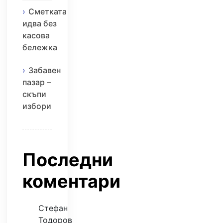
Сметката
идва без
касова
бележка
Забавен
пазар –
скъпи
избори
Последни
коментари
Стефан
Тодоров