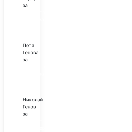
за
Музиката
излекува
фокуса
ми
Петя
Генова
за
Музиката
излекува
фокуса
ми
Николай
Генов
за
Скъпият
трансфер