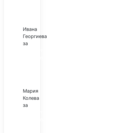
–
евтина
илюзия
Ивана
Георгиева
за
Скъпият
трансфер
–
евтина
илюзия
Мария
Колева
за
Скъпият
трансфер
–