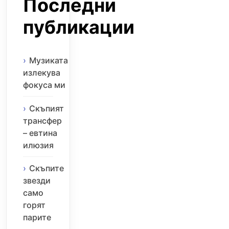
Последни
публикации
Музиката
излекува
фокуса ми
Скъпият
трансфер
– евтина
илюзия
Скъпите
звезди
само
горят
парите