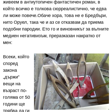
живеем в антиутопичен фантастичен роман, в
който всичко е толкова сюрреалистично, че едва
ли може повече.Обаче хора, това не е Бредбъри,
нито Оруел, така че и аз се отказвам да приема
подобни пародии. Ето го и виновникът за вълните
медиен негативизъм, преразказан накратко от
мен:
Всеки, който
според
закона
„държи‟
вещи на
възраст по-
голяма от 50
години ще
трябва да ги