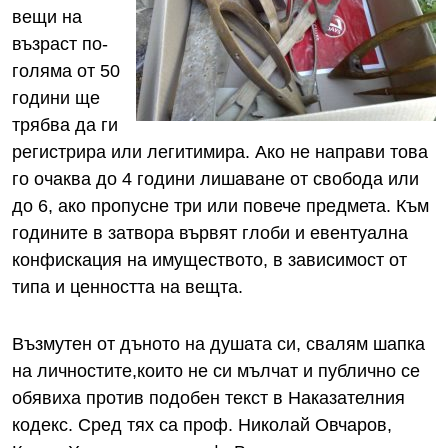
вещи на
възраст по-
голяма от 50
години ще
трябва да ги
регистрира или легитимира. Ако не направи това
го очаква до 4 години лишаване от свобода или
до 6, ако пропусне три или повече предмета. Към
годините в затвора вървят глоби и евентуална
конфискация на имуществото, в зависимост от
типа и ценността на вещта.
Възмутен от дъното на душата си, свалям шапка
на личностите,които не си мълчат и публично се
обявиха против подобен текст в Наказателния
кодекс. Сред тях са проф. Николай Овчаров,