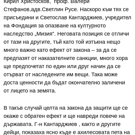
Кирил Христосков, проф. Валери
Стефанов,адв.Светлин Русе. Наскоро към тях се
присъедини и Светослав Кантарджиев, учредител
на Фондация за опазване на културното
наследство „Мизия‟. Неговата позиция се отличи
от тази на другите, тъй като той изтъкна нещо
много важно като ефект от закона – за да се
предпазят от наказателните санкции, много хора
ще предпочетат по един или друг начин да се
отърват от наследените им вещи. Така може
доста ценности да бъдат окончателно заличени
от лицето на земята.
В такъв случай целта на закона да защити ще се
окаже с обратен ефект и ще навреди повече на
държавата. Г-н Кантарджиев , както и другите
дейци, показаха ясно къде е ахилесовата пета на