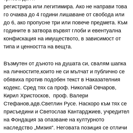
регистрира или легитимира. Ако не направи това
го очаква до 4 години лишаване от свобода или
до 6, ако пропусне три или повече предмета. Към
годините в затвора вървят глоби и евентуална
конфискация на имуществото, в зависимост от
типа и ценността на вещта.
Възмутен от дъното на душата си, свалям шапка
на личностите,които не си мълчат и публично се
обявиха против подобен текст в Наказателния
кодекс. Сред тях са проф. Николай Овчаров,
Кирил Христосков, проф. Валери
Стефанов,адв.Светлин Русе. Наскоро към тях се
присъедини и Светослав Кантарджиев, учредител
на Фондация за опазване на културното
наследство „Мизия‟. Неговата позиция се отличи