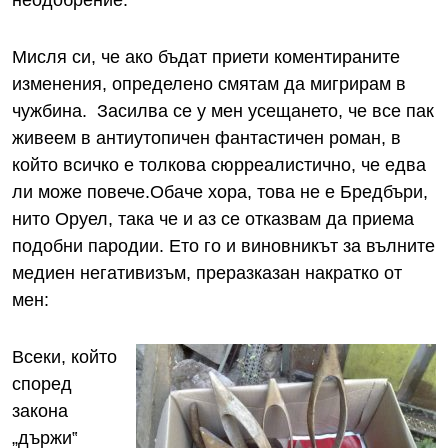
неодобрение.
Мисля си, че ако бъдат приети коментираните
изменения, определено смятам да мигрирам в
чужбина. Засилва се у мен усещането, че все пак
живеем в антиутопичен фантастичен роман, в
който всичко е толкова сюрреалистично, че едва
ли може повече.Обаче хора, това не е Бредбъри,
нито Оруел, така че и аз се отказвам да приема
подобни пародии. Ето го и виновникът за вълните
медиен негативизъм, преразказан накратко от
мен:
Всеки, който
според
закона
„държи‟