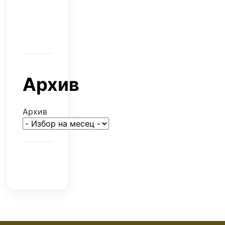
–
евтина
илюзия
Архив
Архив