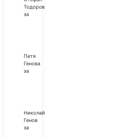
Тодоров
за
Музиката
излекува
фокуса
ми
Петя
Генова
за
Музиката
излекува
фокуса
ми
Николай
Генов
за
Скъпият