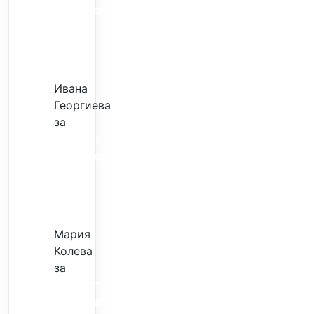
трансфер
–
евтина
илюзия
Ивана
Георгиева
за
Скъпият
трансфер
–
евтина
илюзия
Мария
Колева
за
Скъпият
трансфер