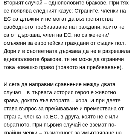
Вторият случай – еднополовите бракове. При тях
се появява следният казус: Страните, членки на
ЕС са длъжни и не могат да възпрепятстват
свободното пребиваване на граждани, които не
са от държава, член на ЕС, но са женени/
омъжени за европейски граждани от същия пол.
Дори и в съответната държава да не е разрешила
еднополовите бракове, тя не може да ограничи
това човешко право (правото на пребиваване).
И сега да направим сравнение между двата
случая – в първата история героя е животно –
крава, докато във втората – хора. И при двете
става въпрос за пребиваване и премествана от
страна, членка на ЕС, в друга, която не е или
обратното. При първия случай се вземат по-
крайни мерки – възможност за умъртвяване на