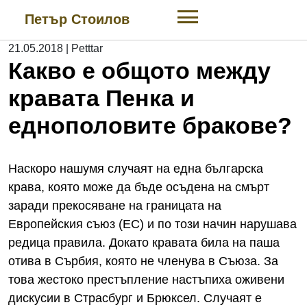
Skip
Петър Стоилов
to
content
21.05.2018
|
Petttar
Какво е общото между
кравата Пенка и
еднополовите бракове?
Наскоро нашумя случаят на една българска
крава, която може да бъде осъдена на смърт
заради прекосяване на границата на
Европейския съюз (ЕС) и по този начин нарушава
редица правила. Докато кравата била на паша
отива в Сърбия, която не членува в Съюза. За
това жестоко престъпление настъпиха оживени
дискусии в Страсбург и Брюксел. Случаят е