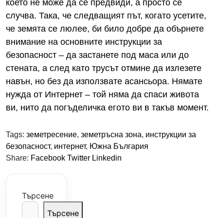
което не може да се предвиди, а просто се
случва. Така, че следващият път, когато усетите,
че земята се люлее, би било добре да обърнете
внимание на основните инструкции за
безопасност – да застанете под маса или до
стената, а след като трусът отмине да излезете
навън, но без да използвате асансьора. Нямате
нужда от Интернет – той няма да спаси живота
ви, нито да погъделичка егото ви в такъв момент.
Tags:
земетресение
,
земетръсна зона
,
инструкции за
безопасност
,
интернет
,
Южна България
Share:
Facebook
Twitter
Linkedin
Търсене
Търсене