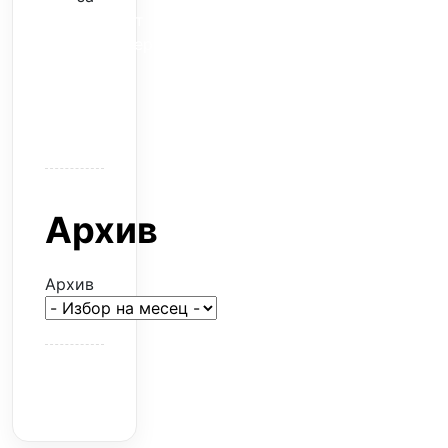
Скъпият
трансфер
–
евтина
илюзия
Архив
Архив