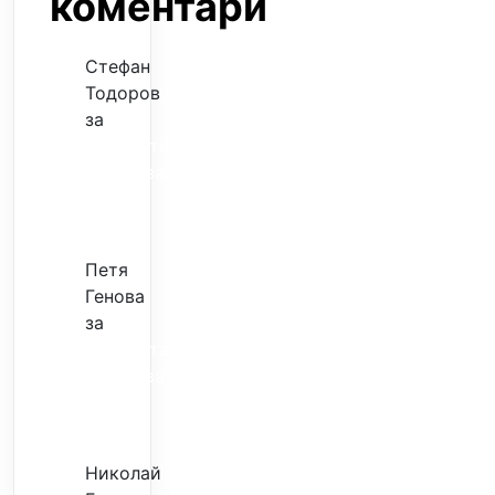
коментари
Стефан
Тодоров
за
Музиката
излекува
фокуса
ми
Петя
Генова
за
Музиката
излекува
фокуса
ми
Николай