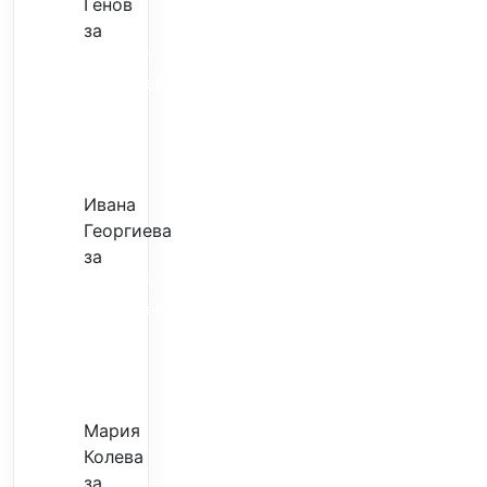
Генов
за
Скъпият
трансфер
–
евтина
илюзия
Ивана
Георгиева
за
Скъпият
трансфер
–
евтина
илюзия
Мария
Колева
за