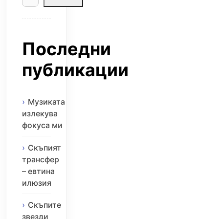
Последни
публикации
Музиката
излекува
фокуса ми
Скъпият
трансфер
– евтина
илюзия
Скъпите
звезди