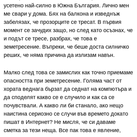
усетено най-силно в Южна България. Лично мен
ме свари у дома. Бях на балкона и изведнъж
забелязах, че прозорците се тресат. В първия
момент се зачудих защо, но след като осъзнах, че
и подът се тресе, разбрах, че това е
земетресение. Въпреки, че беше доста силничко
реших, че няма причина да излизам навън.
Малко след това се замислих как точно приемаме
опасността при земетресение. Голяма част от
хората веднага бързат да седнат на компютъра и
да споделят какво се е случило и как са се
почувствали. А какво ли би станало, ако нещо
наистина сериозно се случи във времето докато
пишат в Интернет? Не мисля, че си даваме
сметка за тези неща. Все пак това е явление,