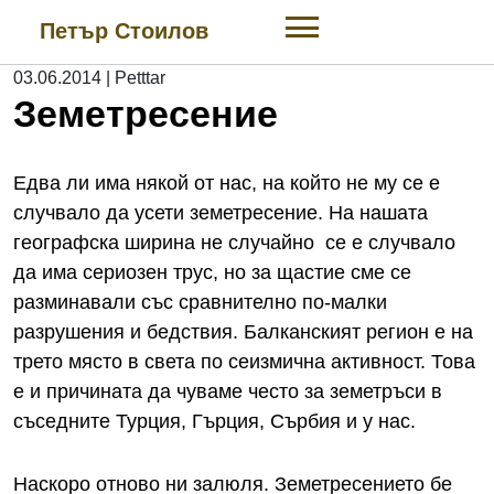
Skip
Петър Стоилов
to
content
03.06.2014
|
Petttar
Земетресение
Едва ли има някой от нас, на който не му се е
случвало да усети земетресение. На нашата
географска ширина не случайно се е случвало
да има сериозен трус, но за щастие сме се
разминавали със сравнително по-малки
разрушения и бедствия. Балканският регион е на
трето място в света по сеизмична активност. Това
е и причината да чуваме често за земетръси в
съседните Турция, Гърция, Сърбия и у нас.
Наскоро отново ни залюля. Земетресението бе