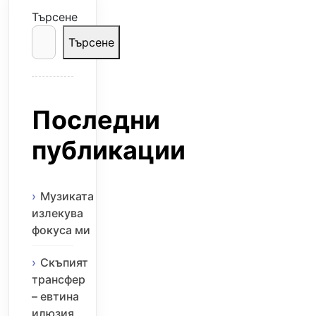
Търсене
Търсене
Последни
публикации
Музиката
излекува
фокуса ми
Скъпият
трансфер
– евтина
илюзия