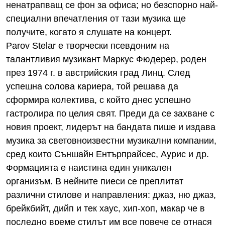
ненатрапващ се фон за офиса; но безспорно най-
специални впечатления от тази музика ще
получите, когато я слушате на концерт.
Parov Stelar е творчески псевдоним на
талантливия музикант Маркус Фюдерер, роден
през 1974 г. в австрийския град Линц. След
успешна солова кариера, той решава да
сформира колектива, с който днес успешно
гастролира по целия свят. Преди да се захване с
новия проект, лидерът на бандата пише и издава
музика за световноизвестни музикални компании,
сред които Съншайн Ентърпрайсес, Аурис и др.
Формацията е наистина един уникален
организъм. В нейните пиеси се преплитат
различни стилове и направления: джаз, ню джаз,
брейкбийт, дийп и тек хаус, хип-хоп, макар че в
последно време стилът им все повече се отнася