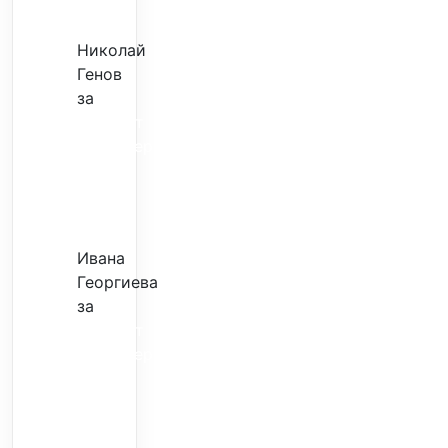
ми
Николай
Генов
за
Скъпият
трансфер
–
евтина
илюзия
Ивана
Георгиева
за
Скъпият
трансфер
–
евтина
илюзия