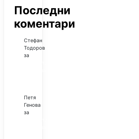
Последни
коментари
Стефан
Тодоров
за
Музиката
излекува
фокуса
ми
Петя
Генова
за
Музиката
излекува
фокуса