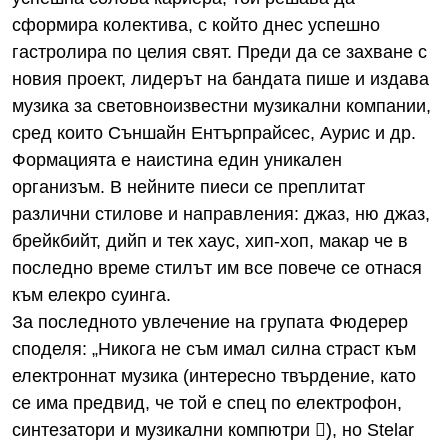
сформира колектива, с който днес успешно
гастролира по целия свят. Преди да се захване с
новия проект, лидерът на бандата пише и издава
музика за световноизвестни музикални компании,
сред които Съншайн Ентърпрайсес, Аурис и др.
Формацията е наистина един уникален
организъм. В нейните пиеси се преплитат
различни стилове и направления: джаз, ню джаз,
брейкбийт, дийп и тек хаус, хип-хоп, макар че в
последно време стилът им все повече се отнася
към елекро суинга.
За последното увлечение на групата Фюдерер
споделя: „Никога не съм имал силна страст към
електроннат музика (интересно твърдение, като
се има предвид, че той е спец по електрофон,
синтезатори и музикални компютри ), но Stelar