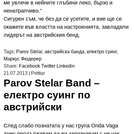
ме увлече в нейните глъбини леко, бързо и
ненатрапчиво.”
Сигурен съм, че без да се усетите, и вие ще се
окажете във властта на настроенията, завладели
лидерът на австрийския бенд.
Tags:
Parov Stelar
,
австрийска банда
,
електро суинг
,
Маркус Фюдерер
Share:
Facebook
Twitter
Linkedin
21.07.2013
|
Petttar
Parov Stelar Band –
eлектро суинг по
австрийски
След слабо познатата у нас група Onda Vaga
днес продължавам да ви запознавам с не чак