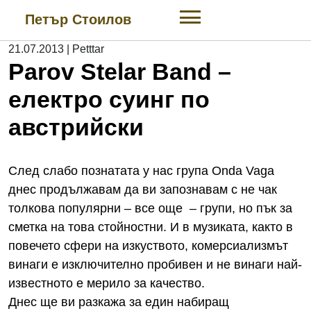
Skip
Петър Стоилов
to
content
21.07.2013
|
Petttar
Parov Stelar Band –
eлектро суинг по
австрийски
След слабо познатата у нас група Onda Vaga
днес продължавам да ви запознавам с не чак
толкова популярни – все още – групи, но пък за
сметка на това стойностни. И в музиката, както в
повечето сфери на изкуството, комерсиализмът
винаги е изключително пробивен и не винаги най-
известното е мерило за качество.
Днес ще ви разкажа за един набиращ