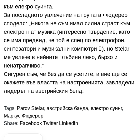
към елекро суинга.
За последното увлечение на групата Фюдерер
споделя: „Никога не съм имал силна страст към
електроннат музика (интересно твърдение, като
се има предвид, че той е спец по електрофон,
синтезатори и музикални компютри ), но Stelar
ме увлече в нейните глъбини леко, бързо и
ненатрапчиво.”
Сигурен съм, че без да се усетите, и вие ще се
окажете във властта на настроенията, завладели
лидерът на австрийския бенд.
Tags:
Parov Stelar
,
австрийска банда
,
електро суинг
,
Маркус Фюдерер
Share:
Facebook
Twitter
Linkedin