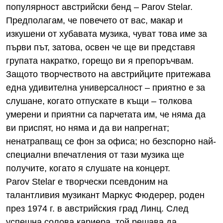
популярност австрийски бенд – Parov Stelar.
Предполагам, че повечето от вас, макар и
изкушени от хубавата музика, чуват това име за
първи път, затова, освен че ще ви представя
групата накратко, горещо ви я препоръчвам.
Защото творчеството на австрийците притежава
една удивителна универсалност – приятно е за
слушане, когато отпускате в къщи – толкова
умерени и приятни са парчетата им, че няма да
ви приспят, но няма и да ви напрегнат;
ненатрапващ се фон за офиса; но безспорно най-
специални впечатления от тази музика ще
получите, когато я слушате на концерт.
Parov Stelar е творчески псевдоним на
талантливия музикант Маркус Фюдерер, роден
през 1974 г. в австрийския град Линц. След
успешна солова кариера, той решава да