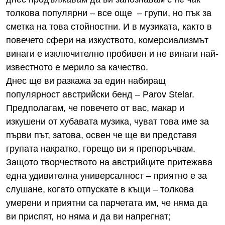
толкова популярни – все още – групи, но пък за
сметка на това стойностни. И в музиката, както в
повечето сфери на изкуството, комерсиализмът
винаги е изключително пробивен и не винаги най-
известното е мерило за качество.
Днес ще ви разкажа за един набиращ
популярност австрийски бенд – Parov Stelar.
Предполагам, че повечето от вас, макар и
изкушени от хубавата музика, чуват това име за
първи път, затова, освен че ще ви представя
групата накратко, горещо ви я препоръчвам.
Защото творчеството на австрийците притежава
една удивителна универсалност – приятно е за
слушане, когато отпускате в къщи – толкова
умерени и приятни са парчетата им, че няма да
ви приспят, но няма и да ви напрегнат;