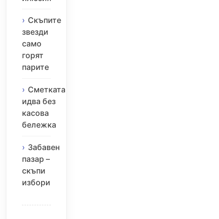
Скъпите
звезди
само
горят
парите
Сметката
идва без
касова
бележка
Забавен
пазар –
скъпи
избори