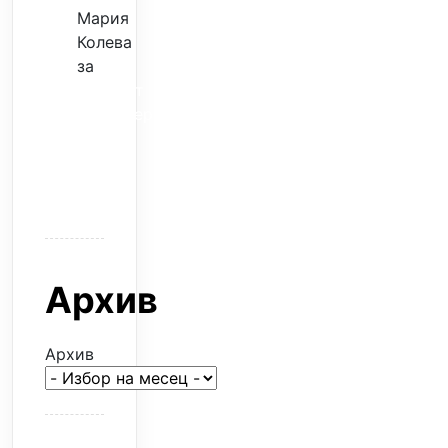
Мария
Колева
за
Скъпият
трансфер
–
евтина
илюзия
Архив
Архив