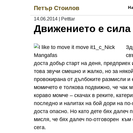
Skip
Петър Стоилов
Н
to
content
14.06.2014
|
Petttar
Движението е сила
Зд
св
доста добър старт на деня, предприех 
това звучи смешно и жалко, но за някой
провокирана от дълбоките размисли и е
момичето е толкова подвижно, че чак м
кораво момче – скачах в реките, катери
последно и налитах на бой дори на по-
доста опасно. Но като дете бях далеч 
мисля, че бях далеч по-отговорен към с
сега.