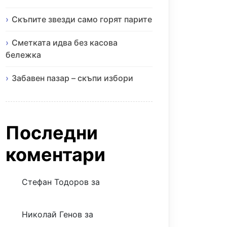
Скъпите звезди само горят парите
Сметката идва без касова
бележка
Забавен пазар – скъпи избори
Последни
коментари
Стефан Тодоров
за
Музиката
излекува фокуса ми
Николай Генов
за
Скъпият
трансфер – евтина илюзия