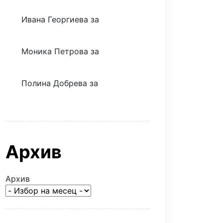
Ивана Георгиева
за
Скъпият
трансфер – евтина илюзия
Моника Петрова
за
Скъпият
трансфер – евтина илюзия
Полина Добрева
за
Скъпите
звезди само горят парите
Архив
Архив