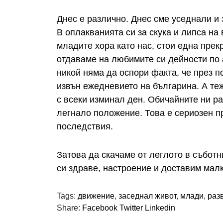
Днес е различно. Днес сме уседнали и
В оплакванията си за скука и липса на
младите хора като нас, стои една прек
отдаваме на любимите си дейности по 
никой няма да оспори факта, че през 
извън ежедневието на българина. А те
с всеки изминал ден. Обичайните ни ра
легнало положение. Това е сериозен п
последствия.
Затова да скачаме от леглото в събот
си здраве, настроение и доставим малк
Tags:
движение
,
заседнал живот
,
млади
,
раз
Share:
Facebook
Twitter
Linkedin