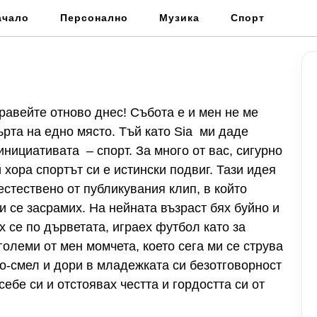
ачало
Персонално
Музика
Спорт
равейте отново днес! Събота е и мен не ме
ърта на едно място. Тъй като Sia ми даде
инициативата – спорт. За много от вас, сигурно
 хора спортът си е истински подвиг. Тази идея
стествено от публикувания клип, в който
и се засрамих. На нейната възраст бях буйно и
х се по дърветата, играех футбол като за
големи от мен момчета, което сега ми се струва
по-смел и дори в младежката си безотговорност
ебе си и отстоявах честта и гордостта си от