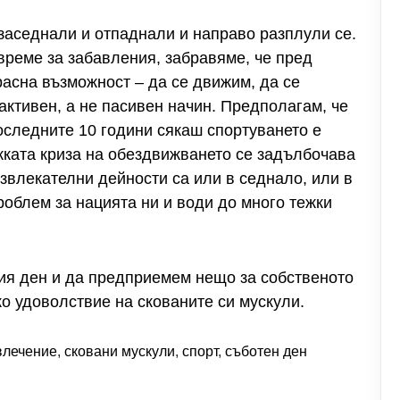
 заседнали и отпаднали и направо разплули се.
 време за забавления, забравяме, че пред
расна възможност – да се движим, да се
активен, а не пасивен начин. Предполагам, че
последните 10 години сякаш спортуването е
жката криза на обездвижването се задълбочава
звлекателни дейности са или в седнало, или в
роблем за нацията ни и води до много тежки
ния ден и да предприемем нещо за собственото
о удоволствие на скованите си мускули.
влечение
,
сковани мускули
,
спорт
,
съботен ден