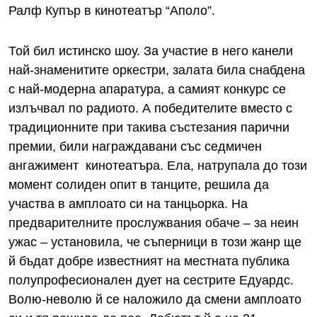
Ралф Купър в кинотеатър “Аполо”.
Той бил истинско шоу. За участие в него канели
най-знаменитите оркестри, залата била снабдена
с най-модерна апаратура, а самият конкурс се
излъчвал по радиото. А победителите вместо с
традиционните при такива състезания парични
премии, били награждавани със седмичен
ангажимент кинотеатъра. Ела, натрупала до този
момент солиден опит в танците, решила да
участва в амплоато си на танцьорка. На
предварителните прослужвания обаче – за неин
ужас – установила, че съперници в този жанр ще
й бъдат добре известният на местната публика
полупрофесионален дует на сестрите Едуардс.
Волю-неволю й се наложило да смени амплоато