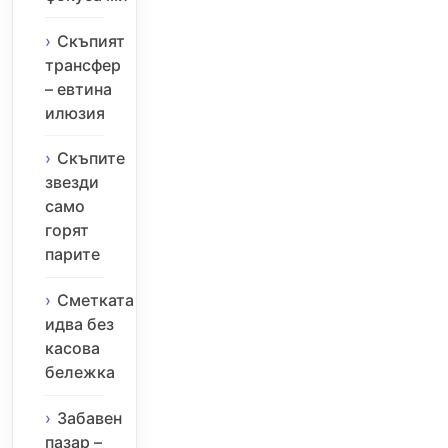
Скъпият
трансфер
– евтина
илюзия
Скъпите
звезди
само
горят
парите
Сметката
идва без
касова
бележка
Забавен
пазар –