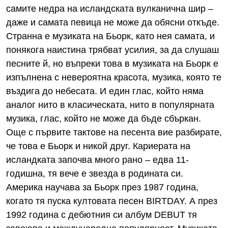
самите недра на исландската вулканична шир –
даже и самата певица не може да обясни откъде.
Странна е музиката на Бьорк, като нея самата, и
понякога наистина трябват усилия, за да слушаш
песните й, но въпреки това в музиката на Бьорк е
изпълнена с невероятна красота, музика, която те
въздига до небесата. И един глас, който няма
аналог нито в класическата, нито в популярната
музика, глас, който не може да бъде сбъркан.
Още с първите тактове на песента вие разбирате,
че това е Бьорк и никой друг. Кариерата на
исландката започва много рано – едва 11-
годишна, тя вече е звезда в родината си.
Америка научава за Бьорк през 1987 година,
когато тя пуска култовата песен BIRTDAY. А през
1992 година с дебютния си албум DEBUT тя