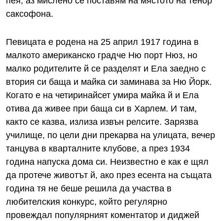
пея, аз мислено се поставям на мястото на тенор
саксофона.
Певицата е родена на 25 април 1917 година в
малкото американско градче Ню порт Нюз, но
малко родителите й се разделят и Ела заедно с
втория си баща и майка си заминава за Ню Йорк.
Когато е на четиринайсет умира майка й и Ела
отива да живее при баща си в Харлем. И там,
както се казва, излиза извън релсите. Зарязва
училище, по цели дни прекарва на улицата, вечер
танцува в кварталните клубове, а през 1934
година напуска дома си. Неизвестно е как е щял
да протече животът й, ако през есента на същата
година тя не беше решила да участва в
любителския конкурс, който регулярно
провеждал популярният коментатор и диджей