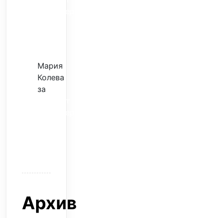
трансфер
–
евтина
илюзия
Мария
Колева
за
Скъпият
трансфер
–
евтина
илюзия
Архив