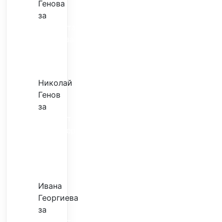
Генова
за
Музиката
излекува
фокуса
ми
Николай
Генов
за
Скъпият
трансфер
–
евтина
илюзия
Ивана
Георгиева
за
Скъпият