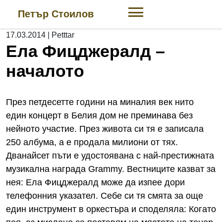
Skip
Петър Стоилов
to
content
17.03.2014
|
Petttar
Ела Фицджералд –
началото
През петдесетте години на миналия век нито
един концерт в Белия дом не преминава без
нейното участие. През живота си тя е записала
250 албума, а е продала милиони от тях.
Дванайсет пъти е удостоявана с най-престижната
музикална награда Grammy. Вестниците казват за
нея: Ела Фицджералд може да изпее дори
телефонния указател. Себе си тя смята за още
един инструмент в оркестъра и споделяла: Когато