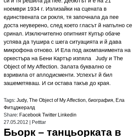
си и тя решила да пее. Дебютът й е на 21
ноември 1934 г. Излизайки на сцената в
единствената си рокля, тя започнала да пее
доста неуверено, след което гласът й напълно се
сринал. Изключително опитният Купър обаче
успява да тушира с шега ситуацията и й дава
микрофона отново. И Ела под акомпанимента на
оркестъра на Бени Картър изпяла Judy и The
Object of My Affection. Залата буквално се
взривила от аплодисменти. Успехът й бил
зашеметяваш. И си остава такъв до края.
Tags:
Judy
,
The Object of My Affection
,
биография
,
Ела
Фитцджералд
Share:
Facebook
Twitter
Linkedin
27.05.2012
|
Petttar
Бьорк – танцьорката в