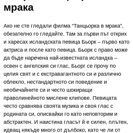
мрака
Ако не сте гледали филма “Танцьорка в мрака”,
обезателно го гледайте. Там за първи път открих
и харесах исландската певица Бьорк – първо като
актриса и после като певица. Бьорк с право може
да бъде наречена най-известната исландка –
освен с ангелския си глас, Бьорг се прочу по
целия свят и с екстравагантното си и различно
облекло, нестандартното си поведение и
необичайните си и често шокиращи
праволинейното мислене клипове. Певицата
често сравнява своята музика и своя глас с
родината си, описвайки го като неповторим и
абстрактен. И наистина гласът й е силен, плътен,
идващ някъде много от дълбоко, като че ли от