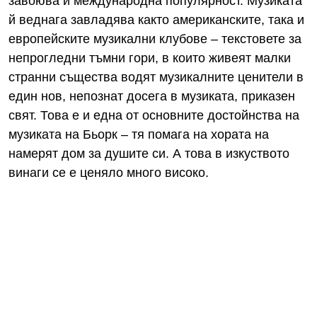
завоюва и международна популярност. Музиката
й веднага завладява както американските, така и
европейските музикални клубове – текстовете за
непрогледни тъмни гори, в които живеят малки
странни същества водят музикалните ценители в
един нов, непознат досега в музиката, приказен
свят. Това е и една от основните достойнства на
музиката на Бьорк – тя помага на хората на
намерят дом за душите си. А това в изкуството
винаги се е ценяло много високо.