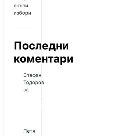
скъпи
избори
Последни
коментари
Стефан
Тодоров
за
Музиката
излекува
фокуса
ми
Петя