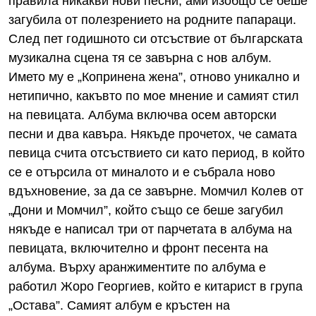
правила никакви нови песни, ами изобщо се беше
загубила от полезрението на родните папараци.
След пет годишното си отсъствие от българската
музикална сцена тя се завърна с нов албум.
Името му е „Копринена жена”, отново уникално и
нетипично, какъвто по мое мнение и самият стил
на певицата. Албума включва осем авторски
песни и два кавъра. Някъде прочетох, че самата
певица счита отсъствието си като период, в който
се е отърсила от миналото и е събрала ново
вдъхновение, за да се завърне. Момчил Колев от
„Дони и Момчил”, който също се беше загубил
някъде е написал три от парчетата в албума на
певицата, включително и фронт песента на
албума. Върху аранжиментите по албума е
работил Жоро Георгиев, който е китарист в група
„Остава”. Самият албум е кръстен на