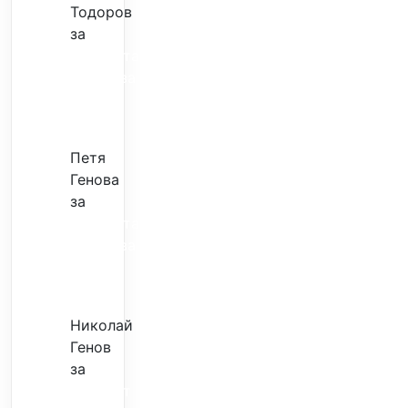
Тодоров
за
Музиката
излекува
фокуса
ми
Петя
Генова
за
Музиката
излекува
фокуса
ми
Николай
Генов
за
Скъпият