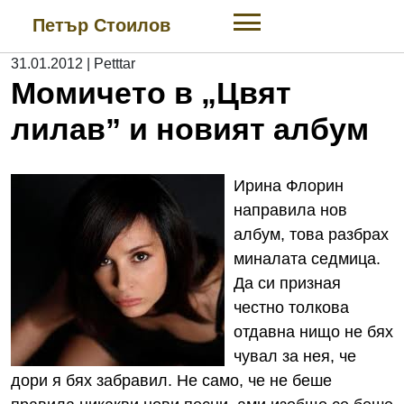
Skip
Петър Стоилов
to
content
31.01.2012
|
Petttar
Момичето в „Цвят
лилав” и новият албум
Ирина Флорин
направила нов
албум, това разбрах
миналата седмица.
Да си призная
честно толкова
отдавна нищо не бях
чувал за нея, че
дори я бях забравил. Не само, че не беше