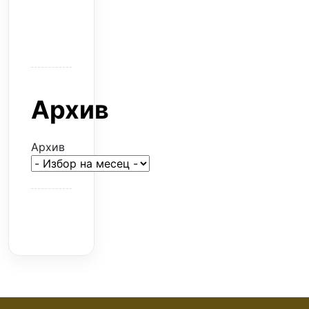
евтина
илюзия
Архив
Архив