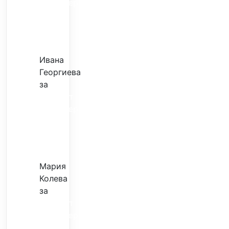
трансфер
–
евтина
илюзия
Ивана
Георгиева
за
Скъпият
трансфер
–
евтина
илюзия
Мария
Колева
за
Скъпият
трансфер
–