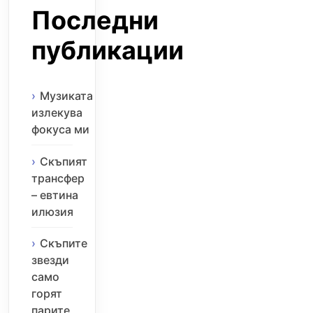
Последни
публикации
Музиката
излекува
фокуса ми
Скъпият
трансфер
– евтина
илюзия
Скъпите
звезди
само
горят
парите