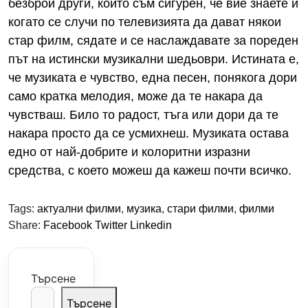
безброй други, които съм сигурен, че вие знаете и
когато се случи по телевизията да дават някои
стар филм, сядате и се наслаждавате за пореден
път на истински музикални шедьоври. Истината е,
че музиката е чувство, една песен, понякога дори
само кратка мелодия, може да те накара да
чувстваш. Било то радост, тъга или дори да те
накара просто да се усмихнеш. Музиката остава
едно от най-добрите и колоритни изразни
средства, с което можеш да кажеш почти всичко.
Tags:
актуални филми
,
музика
,
стари филми
,
филми
Share:
Facebook
Twitter
Linkedin
Търсене
Търсене