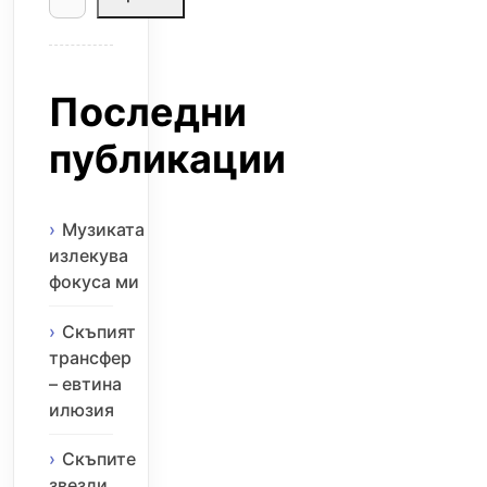
Последни
публикации
Музиката
излекува
фокуса ми
Скъпият
трансфер
– евтина
илюзия
Скъпите
звезди