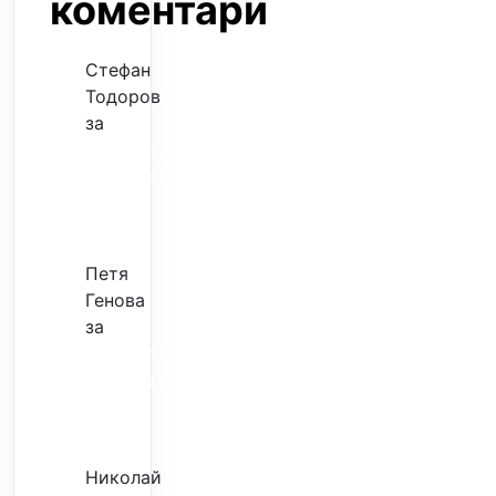
коментари
Стефан
Тодоров
за
Музиката
излекува
фокуса
ми
Петя
Генова
за
Музиката
излекува
фокуса
ми
Николай