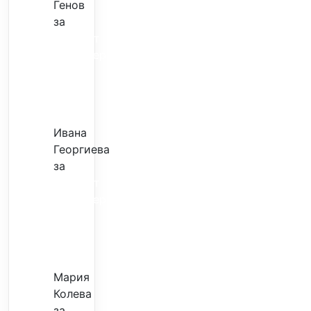
Генов
за
Скъпият
трансфер
–
евтина
илюзия
Ивана
Георгиева
за
Скъпият
трансфер
–
евтина
илюзия
Мария
Колева
за