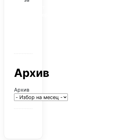
Скъпият
трансфер
–
евтина
илюзия
Архив
Архив