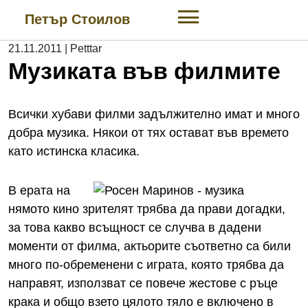
Skip
Петър Стоилов
to
content
21.11.2011
|
Petttar
Музиката във филмите
Всички хубави филми задължително имат и много
добра музика. Някои от тях остават във времето
като истинска класика.
В ерата на
нямото кино зрителят трябва да прави догадки,
за това какво всъщност се случва в дадени
моменти от филма, актьорите съответно са били
много по-обременени с играта, която трябва да
направят, използват се повече жестове с ръце
крака и общо взето цялото тяло е включено в