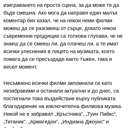
изиграването на проста сцена, за да може тя да
бъде смешна. Ако мога да направя един малък
коментар бих казал, че на някои неми филми
можеш да се разсмееш от сърце, докато някои
съвременни продукции са толкова глупави, че не
знаеш да се смееш ли, да плачеш ли, а те имат
всички улеснения в лицето на музиката, която
помага да се пресъздаде както тъжен, така и
весел момент.
Несъмнено всички филми запомнили се като
незабравими и останали актуални и до днес, са
постигнали това въздействие върху публиката
благодарение на изключителна филмова музика.
Никой не е забравил „Кръстника”, „Туин Пийкс”,
„Титаник”, „Армагедон”, „Индиана Джоунс” и