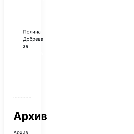
–
евтина
илюзия
Полина
Добрева
за
Скъпите
звезди
само
горят
парите
Архив
Архив