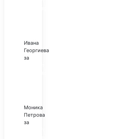
Скъпият
трансфер
–
евтина
илюзия
Ивана
Георгиева
за
Скъпият
трансфер
–
евтина
илюзия
Моника
Петрова
за
Скъпият
трансфер