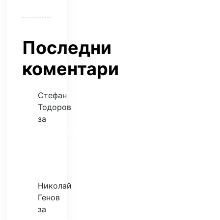
Последни
коментари
Стефан
Тодоров
за
Музиката
излекува
фокуса
ми
Николай
Генов
за