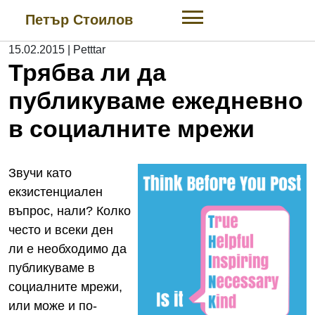
Skip
Петър Стоилов
to
content
15.02.2015
|
Petttar
Трябва ли да
публикуваме ежедневно
в социалните мрежи
Звучи като
екзистенциален
въпрос, нали? Колко
често и всеки ден
ли е необходимо да
публикуваме в
социалните мрежи,
или може и по-