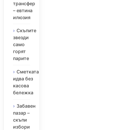
трансфер
– евтина
илюзия
Скъпите
звезди
само
горят
парите
Сметката
идва без
касова
бележка
Забавен
пазар –
скъпи
избори