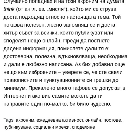
Случайно попаднах и на този акроним на думата
think
(от англ. ез. „мисля“), който ми се струва
доста подходящ относно настоящата тема. Той
показва полезен, лесно запомнящ се и доста
хитър съвет за всички, които публикуват или
споделят нещо онлайн. Преди да постнете
дадена информация, помислете дали тя е:
достоверна, полезна, вдъхновяваща, необходима
и дали е любезно написана. Аз бих добавил още
нещо към изброените – уверете се, че сте свели
правописните и пунктуационните си грешки до
минимум. Прекалено много гафове се допускат в
Интернет и ако вие самите можете да ги
направите един по-малко, би било чудесно.
Tags:
акроним
,
ежедневна активност
,
онлайн
,
постове
,
публикуване
,
социални мрежи
,
споделяне