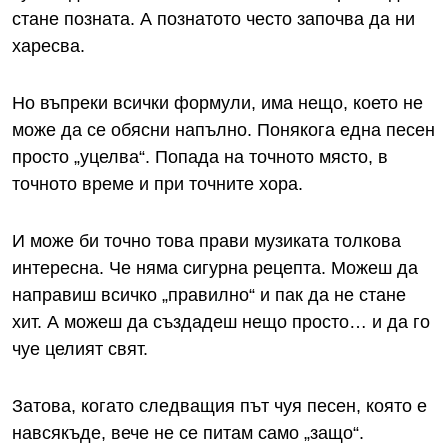
стане позната. А познатото често започва да ни
харесва.
Но въпреки всички формули, има нещо, което не
може да се обясни напълно. Понякога една песен
просто „уцелва“. Попада на точното място, в
точното време и при точните хора.
И може би точно това прави музиката толкова
интересна. Че няма сигурна рецепта. Можеш да
направиш всичко „правилно“ и пак да не стане
хит. А можеш да създадеш нещо просто… и да го
чуе целият свят.
Затова, когато следващия път чуя песен, която е
навсякъде, вече не се питам само „защо“.