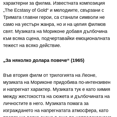
характерни за филма. Известната композиция
„The Ecstasy of Gold“ и мелодиите, свързани с
Тримата главни герои, са станали символи не
само на уестърн жанра, но и на целия филмов
свят. Музиката на Мориконе добавя дълбочина
към всяка сцена, подчертавайки емоционалната
тежест на всяко действие.
„За няколко долара повече“ (1965)
Във втория филм от трилогията на Леоне,
музиката на Мориконе придобива по-интензивен
и напрегнат характер. Музиката тук е като химия
между жестокостта на сюжета и дълбочината на
личностите в него. Музиката помага за
изграждането на напрегнатата атмосфера, като