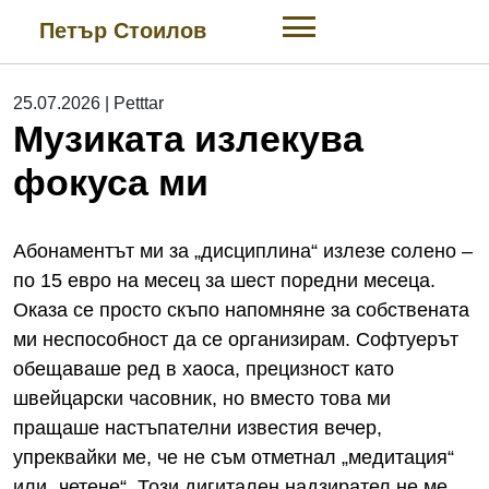
Skip
Петър Стоилов
to
content
25.07.2026
|
Petttar
Музиката излекува
фокуса ми
Абонаментът ми за „дисциплина“ излезе солено –
по 15 евро на месец за шест поредни месеца.
Оказа се просто скъпо напомняне за собствената
ми неспособност да се организирам. Софтуерът
обещаваше ред в хаоса, прецизност като
швейцарски часовник, но вместо това ми
пращаше настъпателни известия вечер,
упреквайки ме, че не съм отметнал „медитация“
или „четене“. Този дигитален надзирател не ме