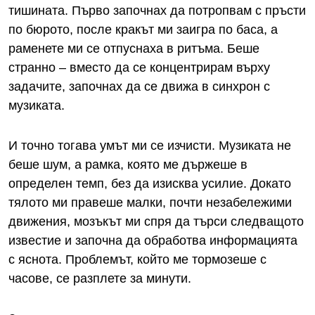
тишината. Първо започнах да потропвам с пръсти
по бюрото, после кракът ми заигра по баса, а
раменете ми се отпуснаха в ритъма. Беше
странно – вместо да се концентрирам върху
задачите, започнах да се движа в синхрон с
музиката.
И точно тогава умът ми се изчисти. Музиката не
беше шум, а рамка, която ме държеше в
определен темп, без да изисква усилие. Докато
тялото ми правеше малки, почти незабележими
движения, мозъкът ми спря да търси следващото
известие и започна да обработва информацията
с яснота. Проблемът, който ме тормозеше с
часове, се разплете за минути.