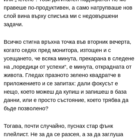
правеше по-продуктивен, а само натрупваше нов
слой вина върху списъка ми с недовършени
задачи.
Всичко стигна връхна точка във вторник вечерта,
когато седях пред монитора, изтощен и с
усещането, че всяка минута, прекарана в следене
на „поредици от успехи“, е минута, открадната от
живота. Гледах празното зелено квадратче в
приложението и се запитах: дали фокусът е
нещо, което можеш да купиш и запишеш в база
данни, или е просто състояние, което трябва да
бъде позволено?
Тогава, почти случайно, пуснах стар фънк
плейлист. Не за да се разсея, а за да заглуша