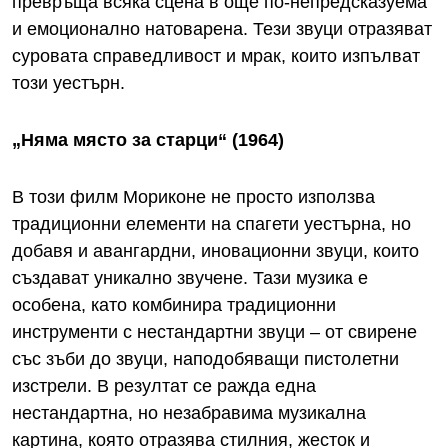
превръща всяка сцена в още по-непредсказуема
и емоционално натоварена. Тези звуци отразяват
суровата справедливост и мрак, които изпълват
този уестърн.
„Няма място за старци“ (1964)
В този филм Мориконе не просто използва
традиционни елементи на спагети уестърна, но
добавя и авангардни, иновационни звуци, които
създават уникално звучене. Тази музика е
особена, като комбинира традиционни
инструменти с нестандартни звуци – от свирене
със зъби до звуци, наподобяващи пистолетни
изстрели. В резултат се ражда една
нестандартна, но незабравима музикална
картина, която отразява стилния, жесток и