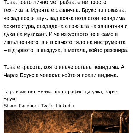
Това, което лично ме грабва, е не просто
техниката. Идеята е различна. Брукс ни показва,
че зад всеки звук, зад всяка нота стои невидима
архитектура, създадена с грижата на занаятчия и
духа на музикант. И че изкуството не е само в
изпълнението, а и в самото тяло на инструмента
– в дървото, в въздуха, в метала, който резонира.
Това е красота, която иначе остава невидима. А
Чарлз Брукс е човекът, който я прави видима.
Tags:
изкуство
,
музика
,
фотография
,
цигулка
,
Чарлз
Брукс
Share:
Facebook
Twitter
Linkedin