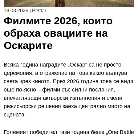
18.03.2026
|
Petttar
Филмите 2026, които
обраха овациите на
Оскарите
Всяка година наградите „Оскар“ са не просто
церемония, а отражение на това какво вълнува
света чрез киното. През 2026 година това се видя
още по-ясно – филми със силни послания,
впечатляващи актьорски изпълнения и смели
режисьорски решения заеха централно място на
сцената.
Големият победител тази година беше „One Battle