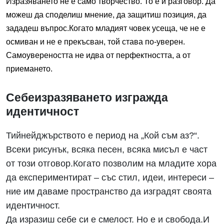
Изразяването не е само творчество. То е и разговор. Да
можеш да споделиш мнение, да защитиш позиция, да
зададеш въпрос.Когато младият човек усеща, че не е
осмиван и не е прекъсван, той става по-уверен.
Самоувереността не идва от перфектността, а от
приемането.
Себеизразяването изгражда
идентичност
Тийнейджърството е период на „Кой съм аз?“.
Всеки рисунък, всяка песен, всяка мисъл е част
от този отговор.Когато позволим на младите хора
да експериментират – със стил, идеи, интереси –
ние им даваме пространство да изградят своята
идентичност.
Да изразиш себе си е смелост. Но е и свобода.И