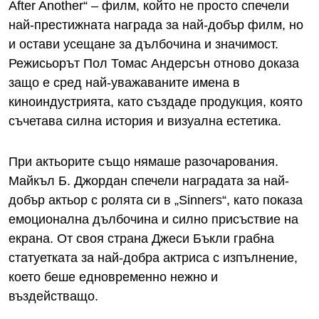
After Another“ – филм, който не просто спечели
най-престижната награда за най-добър филм, но
и остави усещане за дълбочина и значимост.
Режисьорът Пол Томас Андерсън отново доказа
защо е сред най-уважаваните имена в
киноиндустрията, като създаде продукция, която
съчетава силна история и визуална естетика.
При актьорите също нямаше разочарования.
Майкъл Б. Джордан спечели наградата за най-
добър актьор с ролята си в „Sinners“, като показа
емоционална дълбочина и силно присъствие на
екрана. От своя страна Джеси Бъкли грабна
статуетката за най-добра актриса с изпълнение,
което беше едновременно нежно и
въздействащо.