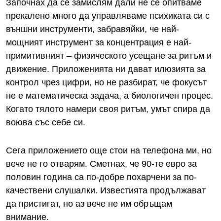
Започнах да се замислям дали не се опитваме
прекалено много да управляваме психиката си с
външни инструменти, забравяйки, че най-
мощният инструмент за концентрация е най-
примитивният – физическото усещане за ритъм и
движение. Приложенията ни дават илюзията за
контрол чрез цифри, но не разбират, че фокусът
не е математическа задача, а биологичен процес.
Когато тялото намери своя ритъм, умът спира да
воюва със себе си.
Сега приложението още стои на телефона ми, но
вече не го отварям. Сметнах, че 90-те евро за
половин година са по-добре похарчени за по-
качествени слушалки. Известията продължават
да пристигат, но аз вече не им обръщам
внимание.