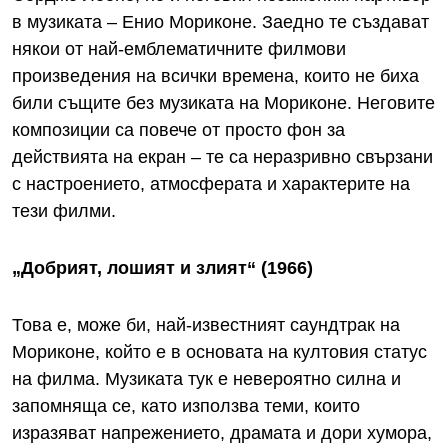
в музиката – Енио Мориконе. Заедно те създават
някои от най-емблематичните филмови
произведения на всички времена, които не биха
били същите без музиката на Мориконе. Неговите
композиции са повече от просто фон за
действията на екран – те са неразривно свързани
с настроението, атмосферата и характерите на
тези филми.
„Добрият, лошият и злият“ (1966)
Това е, може би, най-известният саундтрак на
Мориконе, който е в основата на култовия статус
на филма. Музиката тук е невероятно силна и
запомняща се, като използва теми, които
изразяват напрежението, драмата и дори хумора,