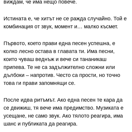
виждам, че има нещо повече.
Истината е, че хитът не се ражда случайно. Той е
комбинация от звук, момент и… малко късмет.
Първото, което прави една песен успешна, е
колко лесно остава в главата ти. Има песни,
които чуваш веднъж и вече си тананикаш
припева. Те не са задължително сложни или
дълбоки – напротив. Често са прости, но точно
това ги прави запомнящи се.
После идва ритъмът. Ако една песен те кара да
се движиш, тя вече има предимство. Музиката е
усещане, не само звук. Ако тялото реагира, има
шанс и публиката да реагира.