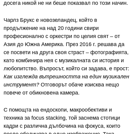
досега никой не ни беше показвал по този начин.
Чарлз Брукс е новозеландец, който в
продължение на над 20 години свири
професионално с оркестри по целия свят – от
Азия до Южна Америка. През 2016 г. решава да
се посвети на друга своя страст – фотографията,
като комбинира нея с музикалната си история и
любопитство. Въпросът, който си задава, е прост:
Как изглежда вътрешността на един музикален
инструмент?
Отговорът обаче изисква нещо
повече от обикновена камера.
С помощта на ендоскопи, макрообективи и
техника за focus stacking, той заснема стотици
кадри с различна дълбочина на фокуса, които