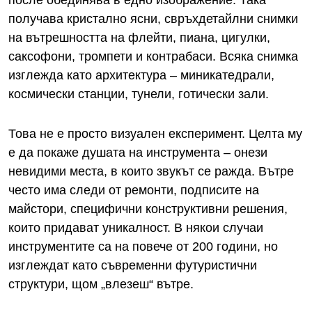
после обединява в едно изображение. Така
получава кристално ясни, свръхдетайлни снимки
на вътрешността на флейти, пиана, цигулки,
саксофони, тромпети и контрабаси. Всяка снимка
изглежда като архитектура – миникатедрали,
космически станции, тунели, готически зали.
Това не е просто визуален експеримент. Целта му
е да покаже душата на инструмента – онези
невидими места, в които звукът се ражда. Вътре
често има следи от ремонти, подписите на
майстори, специфични конструктивни решения,
които придават уникалност. В някои случаи
инструментите са на повече от 200 години, но
изглеждат като съвременни футуристични
структури, щом „влезеш“ вътре.