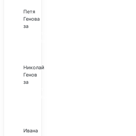
Петя
Генова
за
Музиката
излекува
фокуса
ми
Николай
Генов
за
Скъпият
трансфер
–
евтина
илюзия
Ивана