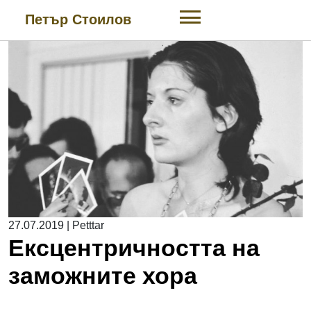
Skip
Петър Стоилов
to
content
27.07.2019
|
Petttar
Ексцентричността на
заможните хора