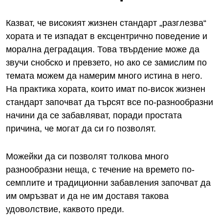
Казват, че високият жизнен стандарт „разглезва“
хората и те изпадат в ексцентрично поведение и
морална деградация. Това твърдение може да
звучи снобско и превзето, но ако се замислим по
темата можем да намерим много истина в него.
На практика хората, които имат по-висок жизнен
стандарт започват да търсят все по-разнообразни
начини да се забавляват, поради простата
причина, че могат да си го позволят.
Можейки да си позволят толкова много
разнообразни неща, с течение на времето по-
семплите и традиционни забавления започват да
им омръзват и да не им доставя такова
удоволствие, каквото преди.