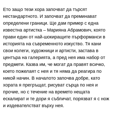
Ето защо тези хора започват да търсят
нестандартното. И започват да преминават
определени граници. Ще дам пример с една
известна артистка – Марияна Абрамович, която
прави един от най-шокиращите пърформанси в
историята на съвременното изкуство. Тя кани
свои колеги, художници и артисти, застава в
центъра на галерията, а пред нея има набор от
предмети. Казва им, че могат да правят всичко,
което пожелаят с нея и тя няма да реагира по
никой начин. В началото започва добре, като
хората я прегръщат, рисуват сърца по нея и
прочие, но с течение на времето нещата
ескалират и те дори я събличат, порязват я с нож
и издевателстват върху нея.