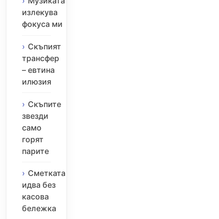
Музиката
излекува
фокуса ми
Скъпият
трансфер
– евтина
илюзия
Скъпите
звезди
само
горят
парите
Сметката
идва без
касова
бележка