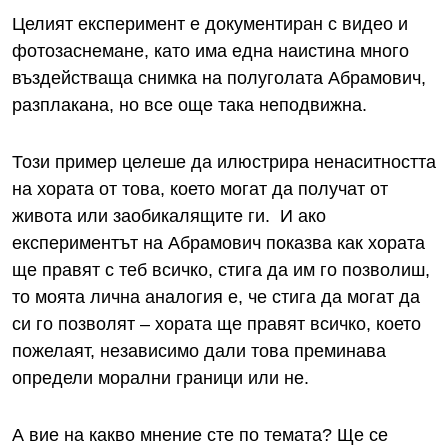
Целият експеримент е документиран с видео и
фотозаснемане, като има една наистина много
въздействаща снимка на полуголата Абрамович,
разплакана, но все още така неподвижна.
Този пример целеше да илюстрира ненаситността
на хората от това, което могат да получат от
живота или заобикалящите ги. И ако
експериментът на Абрамович показва как хората
ще правят с теб всичко, стига да им го позволиш,
то моята лична аналогия е, че стига да могат да
си го позволят – хората ще правят всичко, което
пожелаят, независимо дали това преминава
определи морални граници или не.
А вие на какво мнение сте по темата? Ще се