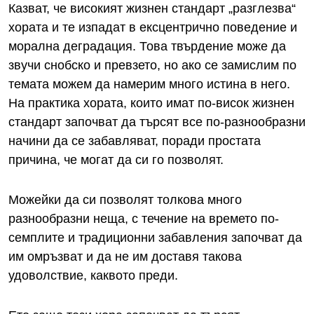
Казват, че високият жизнен стандарт „разглезва“
хората и те изпадат в ексцентрично поведение и
морална деградация. Това твърдение може да
звучи снобско и превзето, но ако се замислим по
темата можем да намерим много истина в него.
На практика хората, които имат по-висок жизнен
стандарт започват да търсят все по-разнообразни
начини да се забавляват, поради простата
причина, че могат да си го позволят.
Можейки да си позволят толкова много
разнообразни неща, с течение на времето по-
семплите и традиционни забавления започват да
им омръзват и да не им доставя такова
удоволствие, каквото преди.