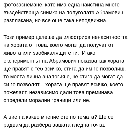
фотозаснемане, като има една наистина много
въздействаща снимка на полуголата Абрамович,
разплакана, но все още така неподвижна.
Този пример целеше да илюстрира ненаситността
на хората от това, което могат да получат от
живота или заобикалящите ги. И ако
експериментът на Абрамович показва как хората
ще правят с теб всичко, стига да им го позволиш,
то моята лична аналогия е, че стига да могат да
си го позволят – хората ще правят всичко, което
пожелаят, независимо дали това преминава
определи морални граници или не.
А вие на какво мнение сте по темата? Ще се
радвам да разбера вашата гледна точка.