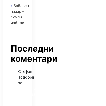
Забавен
пазар –
скъпи
избори
Последни
коментари
Стефан
Тодоров
за
Музиката
излекува
фокуса
ми