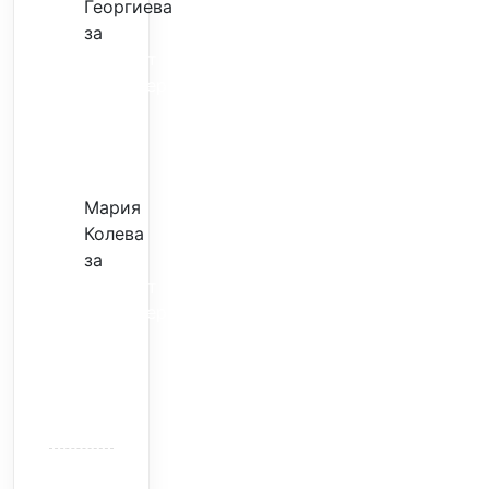
Георгиева
за
Скъпият
трансфер
–
евтина
илюзия
Мария
Колева
за
Скъпият
трансфер
–
евтина
илюзия