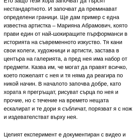
Ето защо тези хора започват да търсят
нестандартното. И започват да преминават
определени граници. Ще дам пример с една
известна артистка – Марияна Абрамович, която
прави един от най-шокиращите пърформанси в
историята на съвременното изкуство. Тя кани
свои колеги, художници и артисти, застава в
центъра на галерията, а пред нея има набор от
предмети. Казва им, че могат да правят всичко,
което пожелаят с нея и тя няма да реагира по
никой начин. В началото започва добре, като
хората я прегръщат, рисуват сърца по нея и
прочие, но с течение на времето нещата
ескалират и те дори я събличат, порязват я с нож
и издевателстват върху нея.
Целият експеримент е документиран с видео и