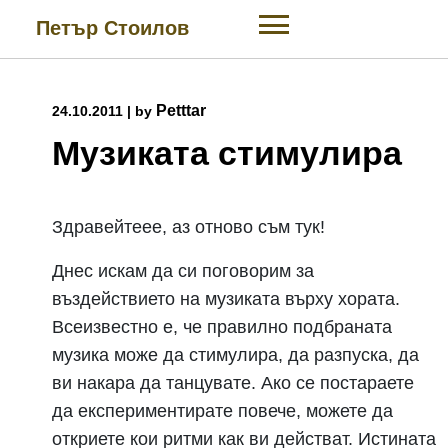
Skip
Петър Стоилов
to
content
Petttar
24.10.2011
|
by
Музиката стимулира
Здравейтеее, аз отново съм тук!
Днес искам да си поговорим за
въздействието на музиката върху хората.
Всеизвестно е, че правилно подбраната
музика може да стимулира, да разпуска, да
ви накара да танцувате. Ако се постараете
да експериментирате повече, можете да
откриете кои ритми как ви действат. Истината