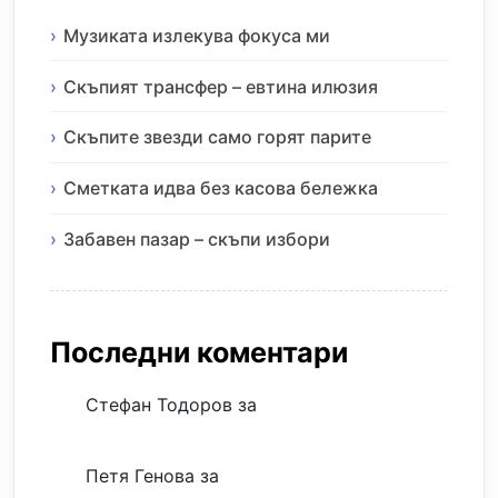
Музиката излекува фокуса ми
Скъпият трансфер – евтина илюзия
Скъпите звезди само горят парите
Сметката идва без касова бележка
Забавен пазар – скъпи избори
Последни коментари
Стефан Тодоров
за
Музиката излекува
фокуса ми
Петя Генова
за
Музиката излекува