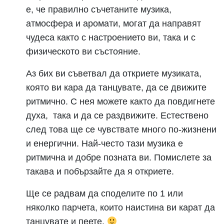
е, че правилно съчетаните музика,
атмосфера и аромати, могат да направят
чудеса както с настроението ви, така и с
физическото ви състояние.
Аз бих ви съветвал да откриете музиката,
която ви кара да танцувате, да се движите
ритмично. С нея можете както да повдигнете
духа, така и да се раздвижите. Естествено
след това ще се чувствате много по-жизнени
и енергични. Най-често тази музика е
ритмична и добре позната ви. Помислете за
такава и побързайте да я откриете.
Ще се радвам да споделите по 1 или
няколко парчета, които наистина ви карат да
танцувате и пеете.