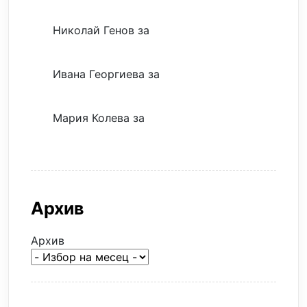
фокуса ми
Николай Генов
за
Скъпият трансфер –
евтина илюзия
Ивана Георгиева
за
Скъпият трансфер –
евтина илюзия
Мария Колева
за
Скъпият трансфер –
евтина илюзия
Архив
Архив