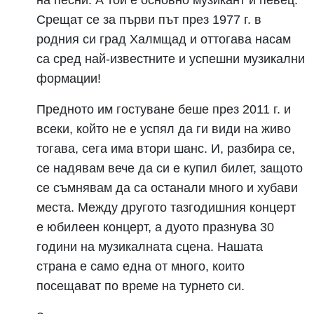
на песни. А той е основно музикант и певец.
Срещат се за първи път през 1977 г. в
родния си град Халмщад и оттогава насам
са сред най-известните и успешни музикални
формации!
Предното им гостуване беше през 2011 г. и
всеки, който не е успял да ги види на живо
тогава, сега има втори шанс. И, разбира се,
се надявам вече да си е купил билет, защото
се съмнявам да са останали много и хубави
места. Между другото тазгодишния концерт
е юбилеен концерт, а дуото празнува 30
години на музикалната сцена. Нашата
страна е само една от много, които
посещават по време на турнето си.