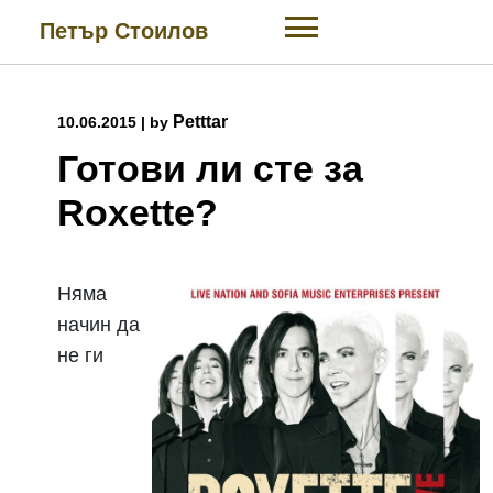
Skip
Петър Стоилов
to
content
Petttar
10.06.2015
|
by
Готови ли сте за
Roxette?
Няма
начин да
не ги