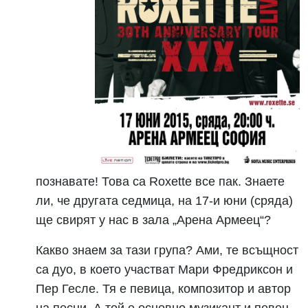
познавате! Това са Roxette все пак. Знаете
ли, че другата седмица, на 17-и юни (сряда)
ще свирят у нас в зала „Арена Армеец“?
Какво знаем за тази група? Ами, те всъщност
са дуо, в което участват Мари Фредриксон и
Пер Гесле. Тя е певица, композитор и автор