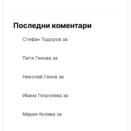
Последни коментари
Стефан Тодоров
за
Музиката излекува
фокуса ми
Петя Генова
за
Музиката излекува
фокуса ми
Николай Генов
за
Скъпият трансфер –
евтина илюзия
Ивана Георгиева
за
Скъпият трансфер –
евтина илюзия
Мария Колева
за
Скъпият трансфер –
евтина илюзия