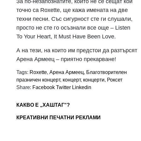
За по-незапознатите, които не се сещат кои
точно са Roxette, ще кажа имената на две
техни песни. Със сигурност сте ги слушали,
просто не сте го осъзнали все още – Listen
To Your Heart, It Must Have Been Love.
А на тези, на които им предстои да разтърсят
Арена Армеец – приятно прекарване!
Tags:
Roxette
,
Арена Армеец
,
Благотворителен
празничен концерт
,
концерт
,
концерти
,
Роксет
Share:
Facebook
Twitter
Linkedin
КАКВО Е „ХАШТАГ“?
КРЕАТИВНИ ПЕЧАТНИ РЕКЛАМИ