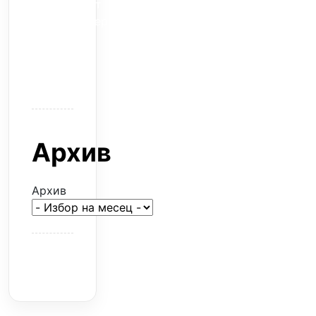
Скъпият
трансфер
–
евтина
илюзия
Архив
Архив