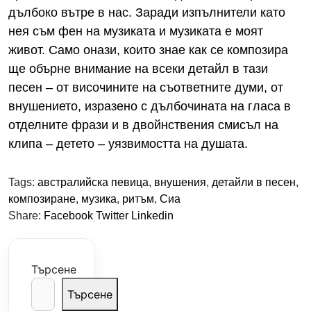
дълбоко вътре в нас. Заради изпълнители като
нея съм фен на музиката и музиката е моят
живот. Само онази, които знае как се композира
ще обърне внимание на всеки детайл в тази
песен – от височините на съответните думи, от
внушението, изразено с дълбочината на гласа в
отделните фрази и в двойнствения смисъл на
клипа – детето – уязвимостта на душата.
Tags:
австралийска певица
,
внушения
,
детайли в песен
,
композиране
,
музика
,
ритъм
,
Сиа
Share:
Facebook
Twitter
Linkedin
Търсене
Търсене