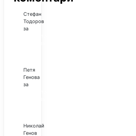
Стефан
Тодоров
за
Музиката
излекува
фокуса
ми
Петя
Генова
за
Музиката
излекува
фокуса
ми
Николай
Генов