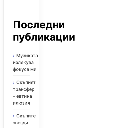
Последни
публикации
Музиката
излекува
фокуса ми
Скъпият
трансфер
– евтина
илюзия
Скъпите
звезди