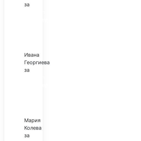
за
Скъпият
трансфер
–
евтина
илюзия
Ивана
Георгиева
за
Скъпият
трансфер
–
евтина
илюзия
Мария
Колева
за