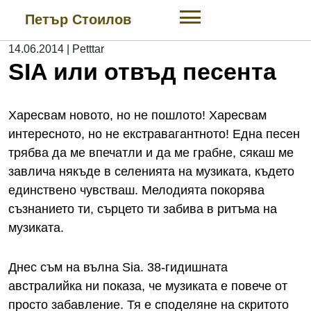
Skip
Петър Стоилов
to
content
14.06.2014
|
Petttar
SIA или отвъд песента
Харесвам новото, но не пошлото! Харесвам
интересното, но не екстравагантното! Една песен
трябва да ме впечатли и да ме грабне, сякаш ме
завлича някъде в селенията на музиката, където
единствено чувстваш. Мелодията покорява
съзнанието ти, сърцето ти забива в ритъма на
музиката.
Днес съм на вълна Sia. 38-гидишната
австралийка ни показа, че музиката е повече от
просто забавление. Тя е споделяне на скритото