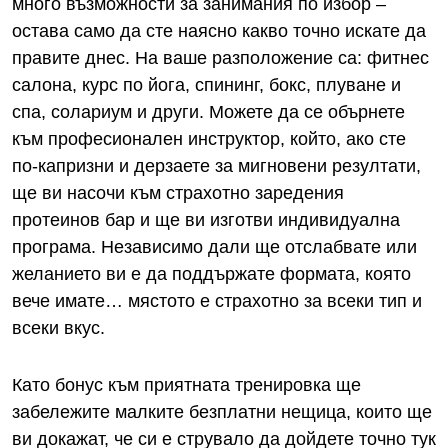
много възможности за занимания по избор –
остава само да сте наясно какво точно искате да
правите днес. На ваше разположение са: фитнес
салона, курс по йога, спининг, бокс, плуване и
спа, солариум и други. Можете да се обърнете
към професионален инструктор, който, ако сте
по-капризни и дерзаете за мигновени резултати,
ще ви насочи към страхотно заредения
протеинов бар и ще ви изготви индивидуална
програма. Независимо дали ще отслабвате или
желанието ви е да поддържате формата, която
вече имате… мястото е страхотно за всеки тип и
всеки вкус.
Като бонус към приятната тренировка ще
забележите малките безплатни нещица, които ще
ви докажат, че си е струвало да дойдете точно тук