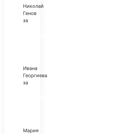
Николай
Генов
за
Скъпият
трансфер
–
евтина
илюзия
Ивана
Георгиева
за
Скъпият
трансфер
–
евтина
илюзия
Мария