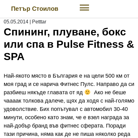
Skip
Петър Стоилов
to
content
05.05.2014
|
Petttar
Спининг, плуване, бокс
или спа в Pulse Fitness &
SPA
Най-якото място в България е на цели 500 км от
моя град и се нарича Фитнес Пулс. Направо да си
разбиеш някъде главата от яд
Ако не беше
чаааак толкова далече, щях да ходя с най-голямо
удоволствие. Бих попътувал с автомобил 30-40
минути, особено като знам, че е взел награда за
най-добър бранд във фитнес сферата. Поради
тази причина, няма как де не пиша няколко реда