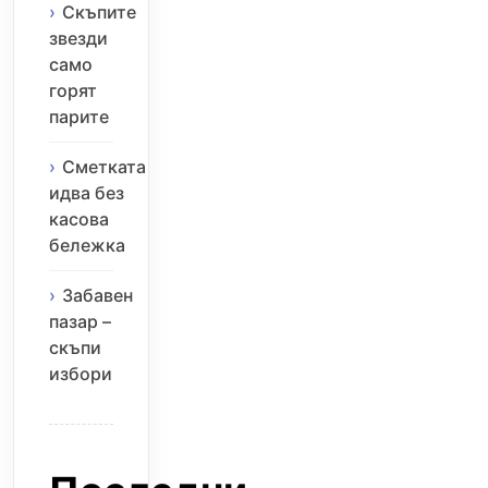
Скъпите
звезди
само
горят
парите
Сметката
идва без
касова
бележка
Забавен
пазар –
скъпи
избори