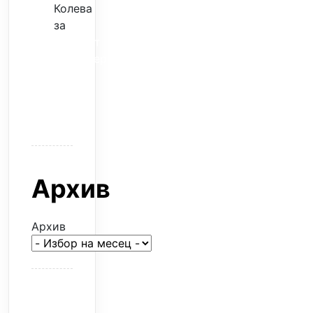
Колева
за
Скъпият
трансфер
–
евтина
илюзия
Архив
Архив