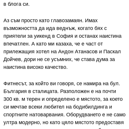
в блога си.
Аз съм просто като главозамаян. Имах
възможността да ида веднъж, когато бях с
приятели за уикенд в София и останах наистина
впечатлен. А като ми казаха, че е част от
прилежащия хотел на Андон Атанасов и Паскал
Дойчев, дори не се усъмних, че става дума за
наистина високо качество.
Фитнесът, за който ви говоря, се намира на бул.
България в сталицата. Разположен е на почти
300 кв. м терен и определено е мястото, за което
си мечтае всеки любител на бодибилдинга и
спортните натоварвания. Оборудването е не само
ултра модерно, но като цяло мястото предоставя