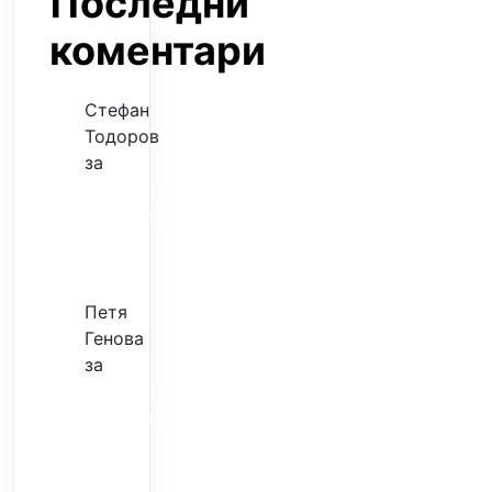
Последни
коментари
Стефан
Тодоров
за
Музиката
излекува
фокуса
ми
Петя
Генова
за
Музиката
излекува
фокуса
ми