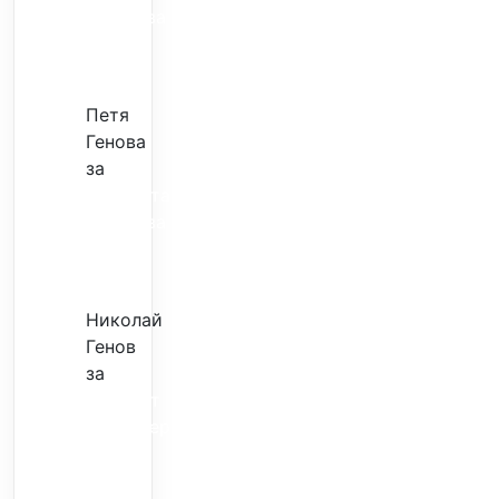
излекува
фокуса
ми
Петя
Генова
за
Музиката
излекува
фокуса
ми
Николай
Генов
за
Скъпият
трансфер
–
евтина