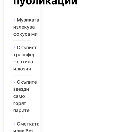
публикации
Музиката
излекува
фокуса ми
Скъпият
трансфер
– евтина
илюзия
Скъпите
звезди
само
горят
парите
Сметката
идва без