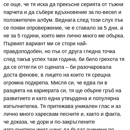
се още, че тя иска да прекъсне серията от тъжни
парчета и да събере вдъхновение за по-весел и
положителен албум. Веднага след този слух пък
се появи опровержение, че е ставало за 5 дни, а
не за 5 години, което мен лично много ме обърка.
Първият вариант ми се стори най-
правдоподобен, но пък от друга гледна точка
след такъв успех тази година, би било грехота тя
да се оттегли от сцената – би разочаровала
доста фенове, в лицето на които тя срещна
огромна подкрепа. Мисля си, че едва ли в
разцвета на кариерата си, тя ще обърне гръб на
развитието и като една утвърдена и популярна
изпълнителка. Тя притежава уникален глас и аз
лично много харесвам песните и, както и факта,
че доказа, че дори и по-закръглените
изпълнители имат шанс да бъдат оценени по