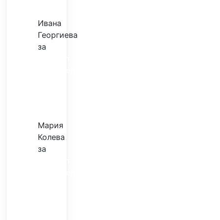
илюзия
Ивана
Георгиева
за
Скъпият
трансфер
–
евтина
илюзия
Мария
Колева
за
Скъпият
трансфер
–
евтина
илюзия