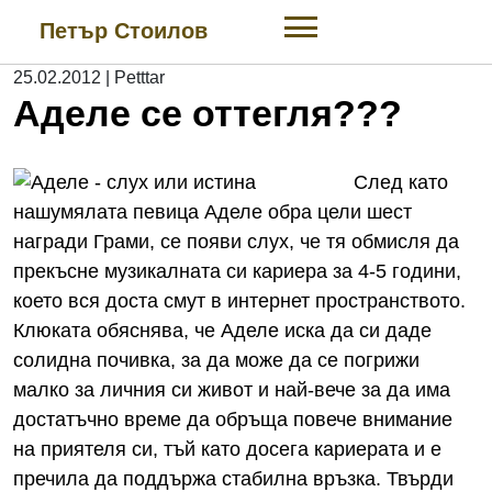
Skip
Петър Стоилов
to
content
25.02.2012
|
Petttar
Аделе се оттегля???
След като
нашумялата певица Аделе обра цели шест
награди Грами, се появи слух, че тя обмисля да
прекъсне музикалната си кариера за 4-5 години,
което вся доста смут в интернет пространството.
Клюката обяснява, че Аделе иска да си даде
солидна почивка, за да може да се погрижи
малко за личния си живот и най-вече за да има
достатъчно време да обръща повече внимание
на приятеля си, тъй като досега кариерата и е
пречила да поддържа стабилна връзка. Твърди