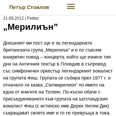
Skip
Петър Стоилов
to
content
21.09.2012
|
Petttar
„Мерилиън”
Днешният ми пост ще е за легендарната
британската група „Мерилиън” и е по съвсем
конкретен повод – концерта, който ще изнесе тия
дни на Античния театър в Пловдив в съпровод
със симфоничен оркестър легендарният вокалист
на групата Фиш. Групата се събира през 1977 г. и
отначало се казва „Силмарилион” по името на
една от книгите на Толкин. По-късно обаче с
присъединяването към групата на шотландския
вокалист Фиш (с истинско име Дерек Уилям Дик)
съкращават своето име и то се превръща в това,