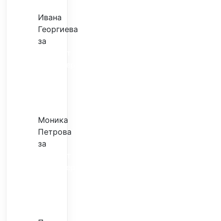
Ивана
Георгиева
за
Скъпият
трансфер
–
евтина
илюзия
Моника
Петрова
за
Скъпият
трансфер
–
евтина
илюзия