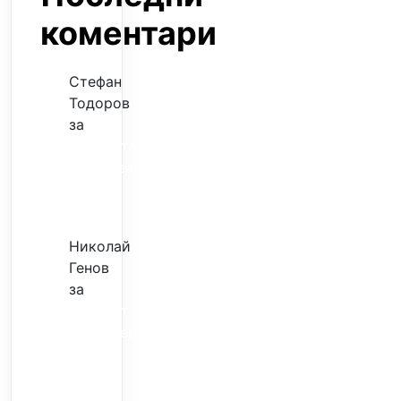
коментари
Стефан
Тодоров
за
Музиката
излекува
фокуса
ми
Николай
Генов
за
Скъпият
трансфер
–
евтина
илюзия