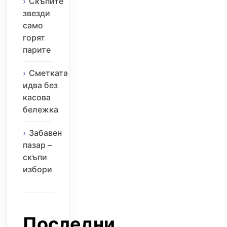
Скъпите
звезди
само
горят
парите
Сметката
идва без
касова
бележка
Забавен
пазар –
скъпи
избори
Последни