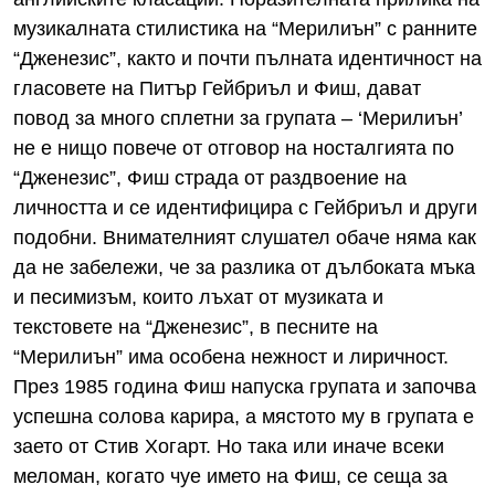
музикалната стилистика на “Мерилиън” с ранните
“Дженезис”, както и почти пълната идентичност на
гласовете на Питър Гейбриъл и Фиш, дават
повод за много сплетни за групата – ‘Мерилиън’
не е нищо повече от отговор на носталгията по
“Дженезис”, Фиш страда от раздвоение на
личността и се идентифицира с Гейбриъл и други
подобни. Внимателният слушател обаче няма как
да не забележи, че за разлика от дълбоката мъка
и песимизъм, които лъхат от музиката и
текстовете на “Дженезис”, в песните на
“Мерилиън” има особена нежност и лиричност.
През 1985 година Фиш напуска групата и започва
успешна солова карира, а мястото му в групата е
заето от Стив Хогарт. Но така или иначе всеки
меломан, когато чуе името на Фиш, се сеща за