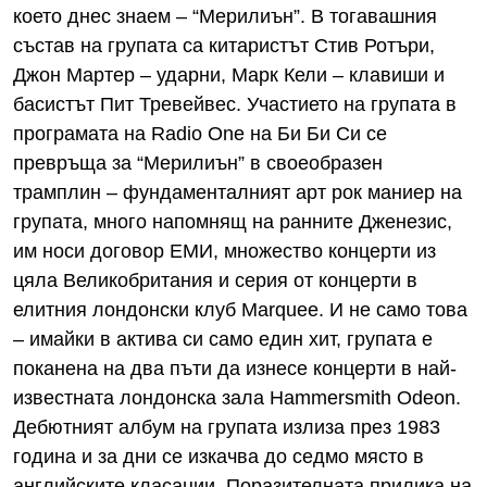
което днес знаем – “Мерилиън”. В тогавашния
състав на групата са китаристът Стив Ротъри,
Джон Мартер – ударни, Марк Кели – клавиши и
басистът Пит Тревейвес. Участието на групата в
програмата на Radio One на Би Би Си се
превръща за “Мерилиън” в своеобразен
трамплин – фундаменталният арт рок маниер на
групата, много напомнящ на ранните Дженезис,
им носи договор ЕМИ, множество концерти из
цяла Великобритания и серия от концерти в
елитния лондонски клуб Marquee. И не само това
– имайки в актива си само един хит, групата е
поканена на два пъти да изнесе концерти в най-
известната лондонска зала Hammersmith Odeon.
Дебютният албум на групата излиза през 1983
година и за дни се изкачва до седмо място в
английските класации. Поразителната прилика на