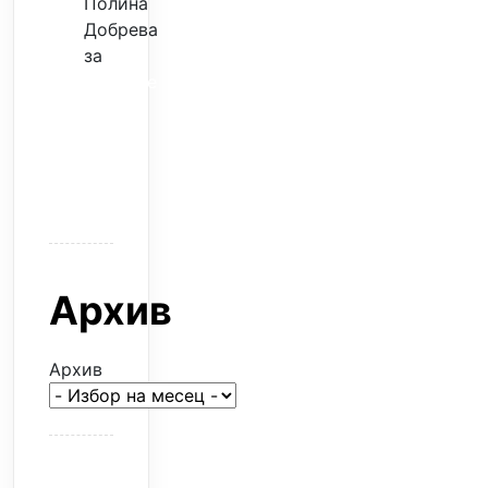
Полина
Добрева
за
Скъпите
звезди
само
горят
парите
Архив
Архив