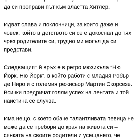
да си проправи път към властта Хитлер.
Идват слава и поклонници, за които даже и
човек, който в детството си се е докоснал до тях
чрез родителите си, трудно ми могъл да си
представи.
Следващият й връх е в ретро мюзикъла “Ню
Йорк, Ню Йорк”, в който работи с младия Робър
де Ниро и с големия режисьор Мартин Скорсезе.
Всички предричат голям успех на лентата и той
наистина се случва.
Има нещо, с което обаче талантливата певица не
може да се пребори до края на живота си –
сянката на своите родители и усещането, че