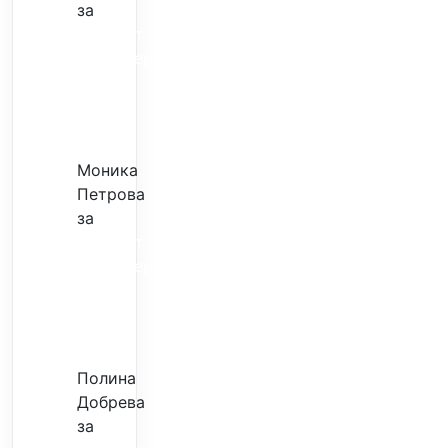
за
Скъпият
трансфер
–
евтина
илюзия
Моника
Петрова
за
Скъпият
трансфер
–
евтина
илюзия
Полина
Добрева
за