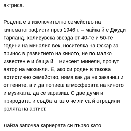
актриса.
Родена е в изключително семейство на
кинематографисти през 1946 г. – майка й е Джуди
Гарланд, холивувска звезда от 40-те и 50-те
години на миналия век, носителка на Оскар за
принос в развитието на киното, не по-малко
известен е и баща й – Винсент Минели, прочут
автор на мюзикли. Е, ако си роден в такова
артистично семейство, няма как да не закачиш и
от гените, а и да попиеш атмосферата на киното
и музиката, да се заразиш. С две думи и
природата, и съдбата като че ли са й отредили
ролята на артист.
Лайза започва кариерата си първо като