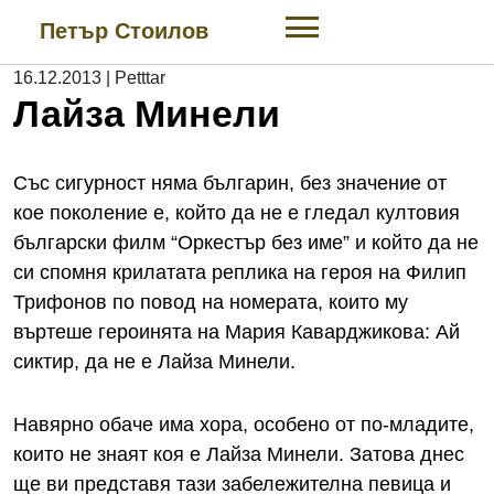
Skip
Петър Стоилов
to
content
16.12.2013
|
Petttar
Лайза Минели
Със сигурност няма българин, без значение от
кое поколение е, който да не е гледал култовия
български филм “Оркестър без име” и който да не
си спомня крилатата реплика на героя на Филип
Трифонов по повод на номерата, които му
въртеше героинята на Мария Каварджикова: Ай
сиктир, да не е Лайза Минели.
Навярно обаче има хора, особено от по-младите,
които не знаят коя е Лайза Минели. Затова днес
ще ви представя тази забележителна певица и