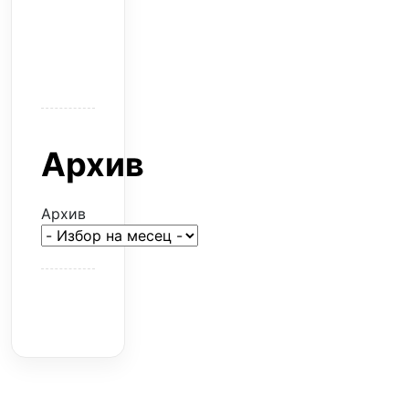
само
горят
парите
Архив
Архив