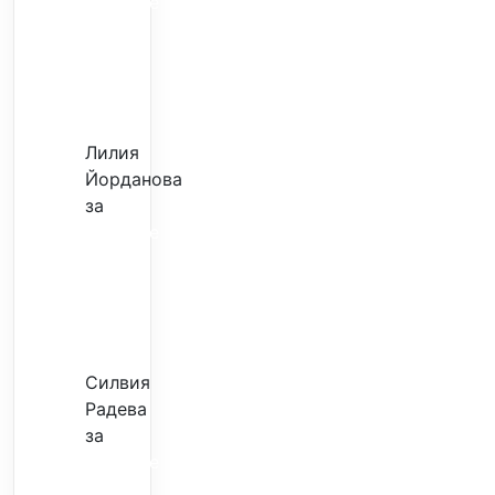
Скъпите
звезди
само
горят
парите
Лилия
Йорданова
за
Скъпите
звезди
само
горят
парите
Силвия
Радева
за
Скъпите
звезди