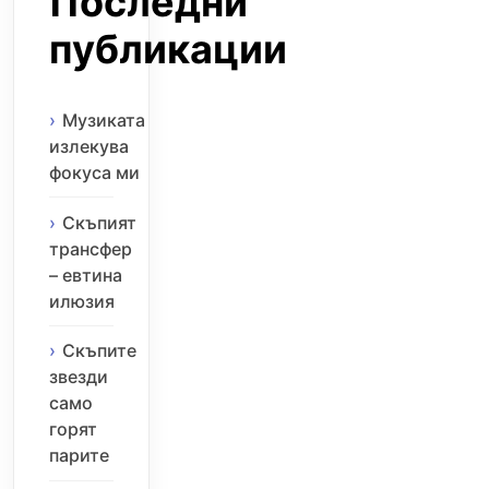
Последни
публикации
Музиката
излекува
фокуса ми
Скъпият
трансфер
– евтина
илюзия
Скъпите
звезди
само
горят
парите