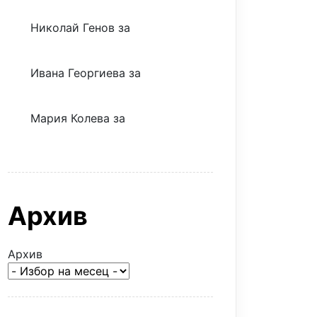
Николай Генов
за
Скъпият
трансфер – евтина илюзия
Ивана Георгиева
за
Скъпият
трансфер – евтина илюзия
Мария Колева
за
Скъпият
трансфер – евтина илюзия
Архив
Архив