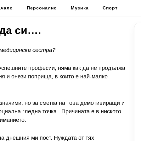
ачало
Персонално
Музика
Спорт
 да си….
медицинска сестра?
-успешните професии, няма как да не продължа
ия и онези поприща, в които е най-малко
 значими, но за сметка на това демотивиращи и
циална гледна точка. Причината е в ниското
иманието.
на днешния ми пост. Нуждата от тях