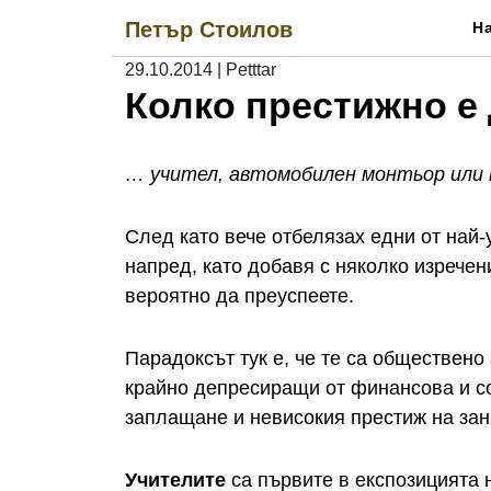
Skip
Петър Стоилов
Н
to
content
29.10.2014
|
Petttar
Колко престижно е
… учител, автомобилен монтьор или 
След като вече отбелязах едни от най
напред, като добавя с няколко изречен
вероятно да преуспеете.
Парадоксът тук е, че те са обществено
крайно депресиращи от финансова и со
заплащане и невисокия престиж на зан
Учителите
са първите в експозицията 