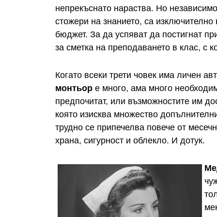
непрекъснато нараства. Но независимо,
стожери на знанието, са изключително
бюджет. За да успяват да постигнат пр
за сметка на преподаването в клас, с к
Когато всеки трети човек има личен а
монтьор
е много, ама много необходим
предпочитат, или възможностите им дос
която изисква множество допълнителни 
трудно се припечелва повече от месеч
храна, сигурност и облекло. И дотук.
Ме
чу
то
ме