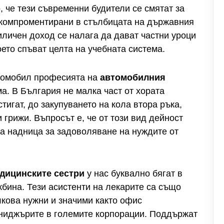
 че тези съвременни будители се смятат за
 компроментирани в стълбицата на държавния
иличен доход се налага да дават частни уроци
оето спъват целта на учебната система.
втомобил професията на
автомобилния
а. В България не малка част от хората
тигат, до закупуването на кола втора ръка,
грижи. Въпросът е, че от този вид дейност
на надница за задоволяване на нуждите от
дицинските сестри
у нас буквално бягат в
жбина. Тези асистенти на лекарите са също
лкова нужни и значими както офис
ниджърите в големите корпорации. Поддържат