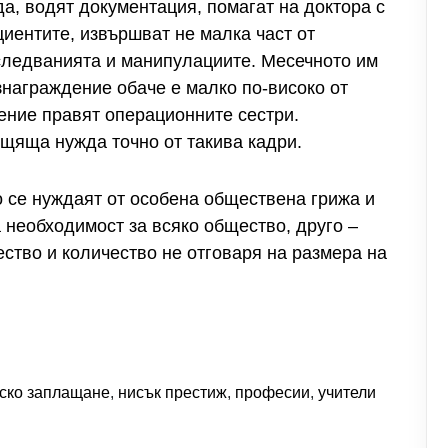
да, водят документация, помагат на доктора с
циентите, извършват не малка част от
следванията и манипулациите. Месечното им
знаграждение обаче е малко по-високо от
ение правят операционните сестри.
ещяща нужда точно от такива кадри.
о се нуждаят от особена обществена грижа и
 необходимост за всяко общество, друго –
ство и количество не отговаря на размера на
ско заплащане
,
нисък престиж
,
професии
,
учители