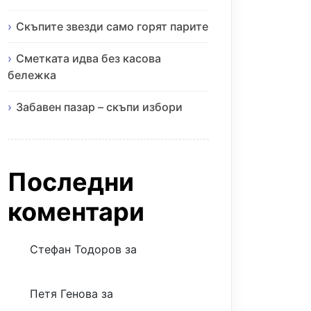
Скъпите звезди само горят парите
Сметката идва без касова
бележка
Забавен пазар – скъпи избори
Последни
коментари
Стефан Тодоров
за
Музиката
излекува фокуса ми
Петя Генова
за
Музиката
излекува фокуса ми