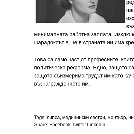
ре
па
из
въ
минималната работна заплата. Изключ
Парадоксът е, че в страната ни има кр
Това са само част от професиите, коит
политическа реформа. Едно, защото са
защото съизмеримо трудът им като каче
възнаграждението им.
Tags:
липса
,
медицински сестри
,
монтьор
,
ни
Share:
Facebook
Twitter
Linkedin