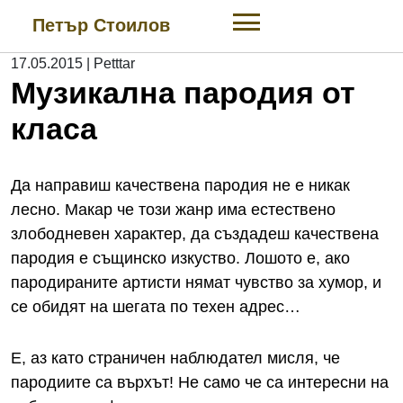
Skip
Петър Стоилов
to
content
17.05.2015
|
Petttar
Музикална пародия от
класа
Да направиш качествена пародия не е никак
лесно. Макар че този жанр има естествено
злободневен характер, да създадеш качествена
пародия е същинско изкуство. Лошото е, ако
пародираните артисти нямат чувство за хумор, и
се обидят на шегата по техен адрес…
Е, аз като страничен наблюдател мисля, че
пародиите са върхът! Не само че са интересни на