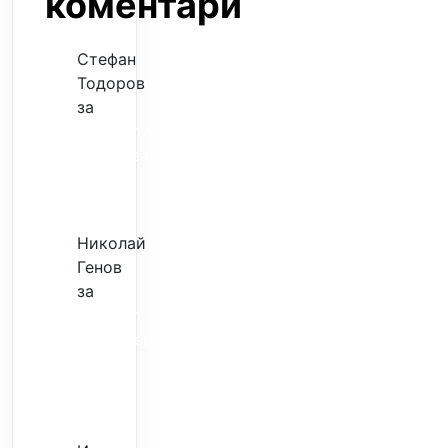
коментари
Стефан
Тодоров
за
Музиката
излекува
фокуса
ми
Николай
Генов
за
Скъпият
трансфер
–
евтина
илюзия