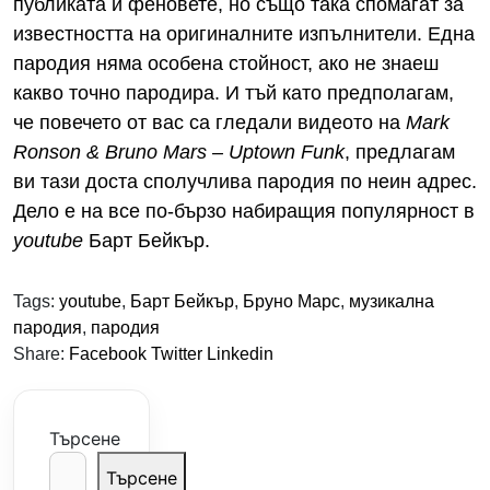
публиката и феновете, но също така спомагат за
известността на оригиналните изпълнители. Една
пародия няма особена стойност, ако не знаеш
какво точно пародира. И тъй като предполагам,
че повечето от вас са гледали видеото на
Mark
Ronson & Bruno Mars – Uptown Funk
, предлагам
ви тази доста сполучлива пародия по неин адрес.
Дело е на все по-бързо набиращия популярност в
youtube
Барт Бейкър.
Tags:
youtube
,
Барт Бейкър
,
Бруно Марс
,
музикална
пародия
,
пародия
Share:
Facebook
Twitter
Linkedin
Търсене
Търсене