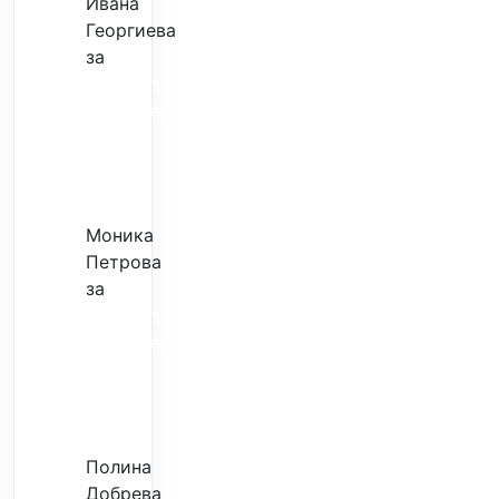
Ивана
Георгиева
за
Скъпият
трансфер
–
евтина
илюзия
Моника
Петрова
за
Скъпият
трансфер
–
евтина
илюзия
Полина
Добрева