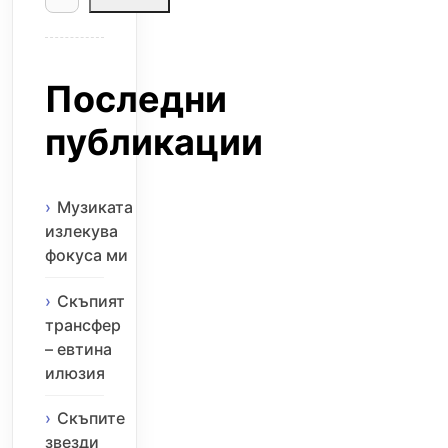
Последни
публикации
Музиката
излекува
фокуса ми
Скъпият
трансфер
– евтина
илюзия
Скъпите
звезди