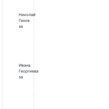
ми
Николай
Генов
за
Скъпият
трансфер
–
евтина
илюзия
Ивана
Георгиева
за
Скъпият
трансфер
–
евтина
илюзия