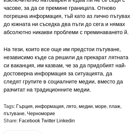
изключително натоварен и едва ли не се седи с
часове, за да се премине границата. Отново
погрешна информация, тъй като аз лично пътувах
до южната ни съседка два пъти до сега и нямах
абсолютно никакви проблеми с преминаването й.
На тези, които все още им предстои пътуване,
независимо къде са решили да прекарат лятната
си ваканция, им казвам, че за да придобият най-
достоверна информация за ситуацията, да
следят групите в социалните медии, вместо да
разчитат на традиционните медии.
Tags:
Гърция
,
информация
,
лято
,
медии
,
море
,
плаж
,
пътуване
,
Черноморие
Share:
Facebook
Twitter
Linkedin