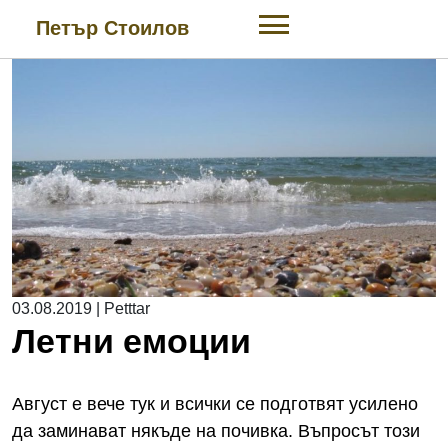
Skip
Петър Стоилов
to
content
03.08.2019
|
Petttar
Летни емоции
Август е вече тук и всички се подготвят усилено
да заминават някъде на почивка. Въпросът този