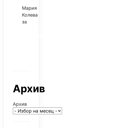
Мария
Колева
за
Скъпият
трансфер
–
евтина
илюзия
Архив
Архив