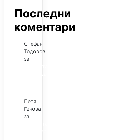
Последни
коментари
Стефан
Тодоров
за
Музиката
излекува
фокуса
ми
Петя
Генова
за
Музиката
излекува
фокуса