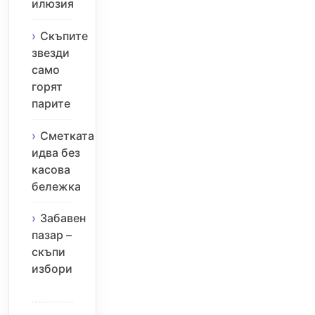
илюзия
Скъпите
звезди
само
горят
парите
Сметката
идва без
касова
бележка
Забавен
пазар –
скъпи
избори