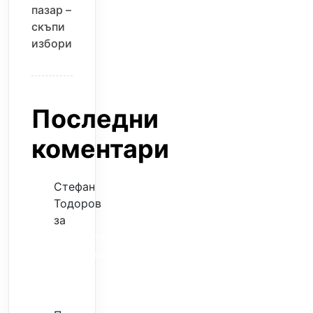
пазар –
скъпи
избори
Последни
коментари
Стефан
Тодоров
за
Музиката
излекува
фокуса
ми