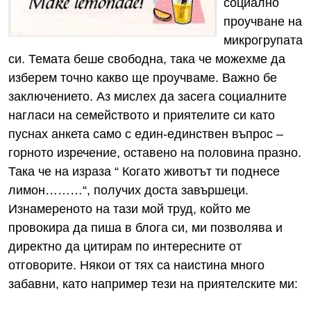
социално
проучване на
микрогрупата
си. Темата беше свободна, така че можехме да
изберем точно какво ще проучваме. Важно бе
заключението. Аз мислех да засега социалните
нагласи на семейството и приятелите си като
пуснах анкета само с един-единствен въпрос –
горното изречение, оставено на половина празно.
Така че на израза “ Когато животът ти поднесе
лимон………“, получих доста завършеци.
Изнамереното на тази мой труд, който ме
провокира да пиша в блога си, ми позволява и
директно да цитирам по интересните от
отговорите. Някои от тях са наистина много
забавни, като например тези на приятелските ми: