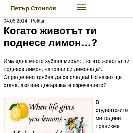
Skip
Петър Стоилов
to
content
04.08.2014
|
Petttar
Когато животът ти
поднесе лимон…?
Има една много хубава мисъл: „Когато животът ти
поднесе лимон, направи си лимонада“.
Определено трябва да се следва! Но какво ще
стане, ако вие довършвате изречението?
В
студентските
ми години
правихме