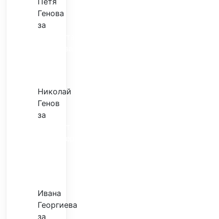
Петя
Генова
за
Музиката
излекува
фокуса
ми
Николай
Генов
за
Скъпият
трансфер
–
евтина
илюзия
Ивана
Георгиева
за