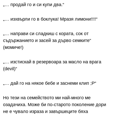
„… продай го и си купи два.“
„… изхвърли го в боклука! Мразя лимони!!!!“
„… направи си сладкиш с кората, сок от
съдържанието и засей за дърво семките“
(момиче!)
„… изстискай в резервоара за масло на врага
(devil)“
„… дай го на някое бебе и заснеми клип ;Р“
Но тези на семейството ми най-много ме
озадачиха. Може би по-старото поколение дори
не е чувало израза и завършеците бяха