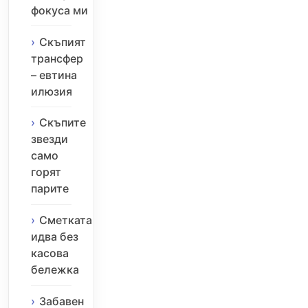
фокуса ми
Скъпият
трансфер
– евтина
илюзия
Скъпите
звезди
само
горят
парите
Сметката
идва без
касова
бележка
Забавен