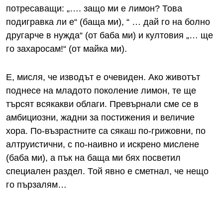
потресаващи: „…. защо ми е лимон? Това
подигравка ли е“ (баща ми), “ … дай го на болно
другарче в нужда“ (от баба ми) и култовия „… ще
го захаросам!“ (от майка ми).
Е, мисля, че изводът е очевиден. Ако животът
поднесе на младото поколение лимон, те ще
търсят всякакви облаги. Превърнали сме се в
амбициозни, жадни за постижения и величие
хора. По-възрастните са сякаш по-грижовни, по
алтруистични, с по-наивно и искрено мислене
(баба ми), а пък на баща ми бях посветил
специален раздел. Той явно е сметнал, че нещо
го пързалям…