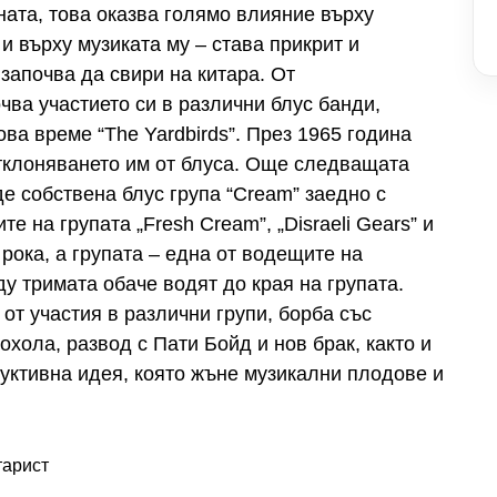
ната, това оказва голямо влияние върху
 и върху музиката му – става прикрит и
 започва да свири на китара. От
ва участието си в различни блус банди,
ова време “The Yardbirds”. През 1965 година
отклоняването им от блуса. Още следващата
е собствена блус група “Cream” заедно с
 на групата „Fresh Cream”, „Disraeli Gears” и
в рока, а групата – една от водещите на
у тримата обаче водят до края на групата.
от участия в различни групи, борба със
охола, развод с Пати Бойд и нов брак, както и
дуктивна идея, която жъне музикални плодове и
тарист