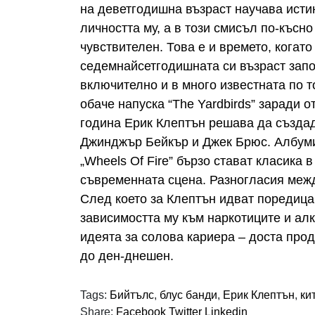
на деветгодишна възраст научава исти
личността му, а в този смисъл по-късно
чувствителен. Това е и времето, когато
седемнайсетгодишната си възраст започ
включително и в много известната по т
обаче напуска “The Yardbirds” заради 
година Ерик Клептън решава да създад
Джинджър Бейкър и Джек Брюс. Албумите
„Wheels Of Fire” бързо стават класика 
съвременната сцена. Разногласия межд
След което за Клептън идват поредица 
зависимостта му към наркотиците и алк
идеята за солова кариера – доста про
до ден-днешен.
Tags:
Бийтълс
,
блус банди
,
Ерик Клептън
,
ки
Share:
Facebook
Twitter
Linkedin