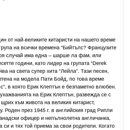
дин от най-великите китаристи на нашето време
 група на всички времена “Бийтълс? Французите
тоя случай има една – шарше ла фам, или
сетте години, като лидер на групата “Derek
ва на света супер хита “Лейла”. Тази песен,
тена на модела Пати Бойд, по това време
с”, в която Ерик Клептън е безпаметно влюбен.
ухажванията на Ерик Клептън, развежда се с
 щрих към живота на великия китарист,
гу. Роден през 1945 г. в английския град Рипли
 канадски офицер и непълнолетна англичанка,
 си и тях той приема за свои родители. Когато