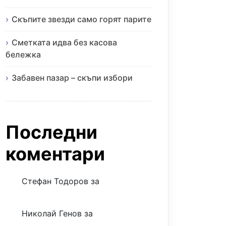
Скъпите звезди само горят парите
Сметката идва без касова
бележка
Забавен пазар – скъпи избори
Последни
коментари
Стефан Тодоров
за
Музиката
излекува фокуса ми
Николай Генов
за
Скъпият
трансфер – евтина илюзия