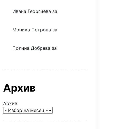
Ивана Георгиева
за
Скъпият
трансфер – евтина илюзия
Моника Петрова
за
Скъпият
трансфер – евтина илюзия
Полина Добрева
за
Скъпите
звезди само горят парите
Архив
Архив