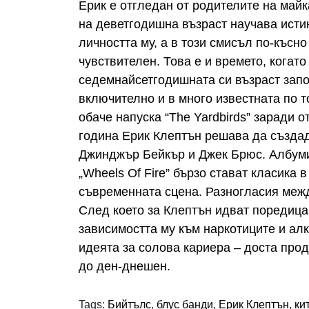
Ерик е отгледан от родителите на майка
на деветгодишна възраст научава исти
личността му, а в този смисъл по-късно
чувствителен. Това е и времето, когато
седемнайсетгодишната си възраст започ
включително и в много известната по т
обаче напуска “The Yardbirds” заради 
година Ерик Клептън решава да създад
Джинджър Бейкър и Джек Брюс. Албумите
„Wheels Of Fire” бързо стават класика 
съвременната сцена. Разногласия межд
След което за Клептън идват поредица 
зависимостта му към наркотиците и алк
идеята за солова кариера – доста про
до ден-днешен.
Tags:
Бийтълс
,
блус банди
,
Ерик Клептън
,
ки