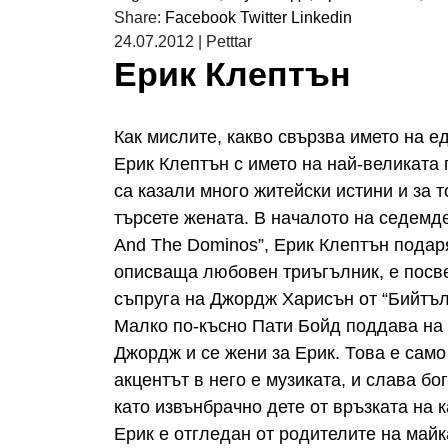
Share:
Facebook
Twitter
Linkedin
24.07.2012
|
Petttar
Ерик Клептън
Как мислите, какво свързва името на е
Ерик Клептън с името на най-великата
са казали много житейски истини и за 
търсете жената. В началото на седемде
And The Dominos”, Ерик Клептън подаря
описваща любовен триъгълник, е посве
съпруга на Джордж Харисън от “Бийтъл
Малко по-късно Пати Бойд поддава на 
Джордж и се жени за Ерик. Това е само
акцентът в него е музиката, и слава бо
като извънбрачно дете от връзката на
Ерик е отгледан от родителите на майка