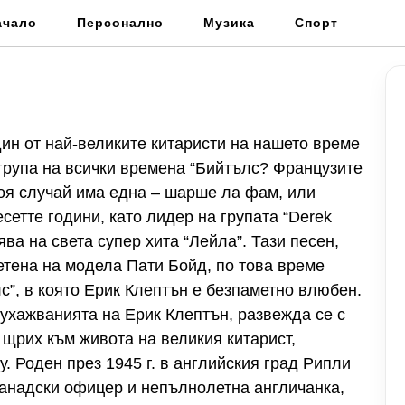
ачало
Персонално
Музика
Спорт
дин от най-великите китаристи на нашето време
 група на всички времена “Бийтълс? Французите
тоя случай има една – шарше ла фам, или
сетте години, като лидер на групата “Derek
ва на света супер хита “Лейла”. Тази песен,
тена на модела Пати Бойд, по това време
с”, в която Ерик Клептън е безпаметно влюбен.
ухажванията на Ерик Клептън, развежда се с
 щрих към живота на великия китарист,
гу. Роден през 1945 г. в английския град Рипли
 канадски офицер и непълнолетна англичанка,