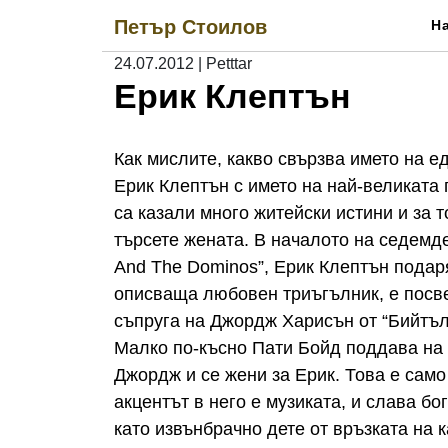
Skip
Петър Стоилов
Н
to
content
24.07.2012
|
Petttar
Ерик Клептън
Как мислите, какво свързва името на е
Ерик Клептън с името на най-великата
са казали много житейски истини и за 
търсете жената. В началото на седемде
And The Dominos”, Ерик Клептън подаря
описваща любовен триъгълник, е посве
съпруга на Джордж Харисън от “Бийтъл
Малко по-късно Пати Бойд поддава на 
Джордж и се жени за Ерик. Това е само
акцентът в него е музиката, и слава бо
като извънбрачно дете от връзката на