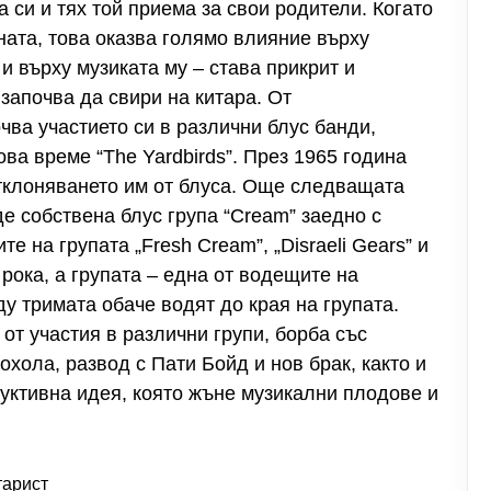
 си и тях той приема за свои родители. Когато
ната, това оказва голямо влияние върху
 и върху музиката му – става прикрит и
 започва да свири на китара. От
ва участието си в различни блус банди,
ова време “The Yardbirds”. През 1965 година
отклоняването им от блуса. Още следващата
е собствена блус група “Cream” заедно с
 на групата „Fresh Cream”, „Disraeli Gears” и
в рока, а групата – една от водещите на
у тримата обаче водят до края на групата.
от участия в различни групи, борба със
охола, развод с Пати Бойд и нов брак, както и
дуктивна идея, която жъне музикални плодове и
тарист