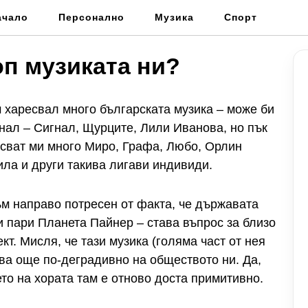
ачало
Персонално
Музика
Спорт
оп музиката ни?
м харесвал много българската музика – може би
тнал – Сигнал, Щурците, Лили Иванова, но пък
есват ми много Миро, Графа, Любо, Орлин
ила и други такива лигави индивиди.
м направо потресен от факта, че държавата
 пари Планета Пайнер – става въпрос за близо
т. Мисля, че тази музика (голяма част от нея
тва още по-деградивно на обществото ни. Да,
то на хората там е отново доста примитивно.