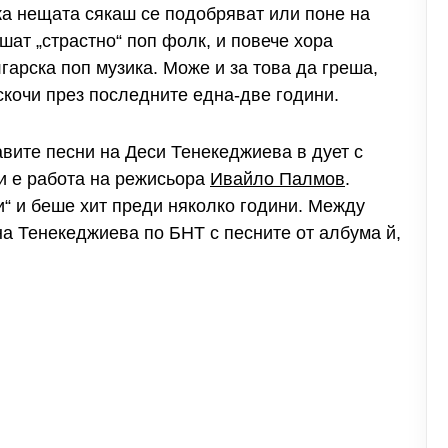
ка нещата сякаш се подобряват или поне на
шат „страстно“ поп фолк, и повече хора
арска поп музика. Може и за това да греша,
 скочи през последните една-две години.
авите песни на Деси Тенекеджиева в дует с
и е работа на режисьора
Ивайло Палмов
.
и“ и беше хит преди няколко години. Между
на Тенекеджиева по БНТ с песните от албума й,