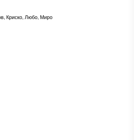
ов
,
Криско
,
Любо
,
Миро