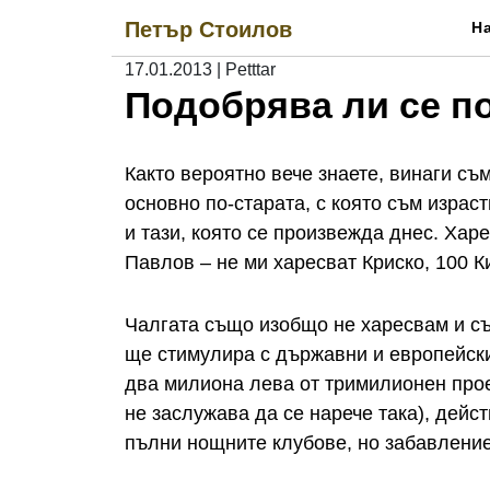
Skip
Петър Стоилов
Н
to
content
17.01.2013
|
Petttar
Подобрява ли се п
Както вероятно вече знаете, винаги съ
основно по-старата, с която съм израс
и тази, която се произвежда днес. Хар
Павлов – не ми харесват Криско, 100 К
Чалгата също изобщо не харесвам и съ
ще стимулира с държавни и европейски
два милиона лева от тримилионен проек
не заслужава да се нарече така), дейс
пълни нощните клубове, но забавление