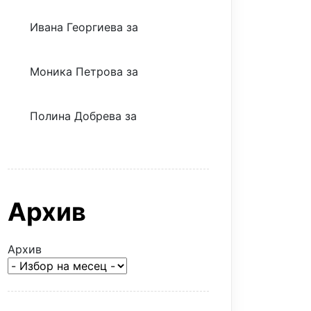
Ивана Георгиева
за
Скъпият
трансфер – евтина илюзия
Моника Петрова
за
Скъпият
трансфер – евтина илюзия
Полина Добрева
за
Скъпите
звезди само горят парите
Архив
Архив