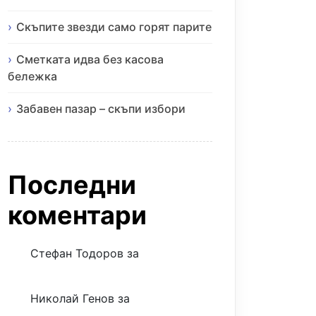
Скъпите звезди само горят парите
Сметката идва без касова
бележка
Забавен пазар – скъпи избори
Последни
коментари
Стефан Тодоров
за
Музиката
излекува фокуса ми
Николай Генов
за
Скъпият
трансфер – евтина илюзия