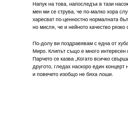
Напук на това, напоследък в тази насо
мен ми се струва, че по-малко хора слу
харесват по-ценностно нормалната бълг
но мисля, че и нейното качество рязко
По-долу ви поздравявам с една от хуб
Миро. Клипът също е много интересен 
Парчето се казва „Когато всичко свърш
другото, гледах наскоро един концерт 
и повечето изобщо не бяха лоши.