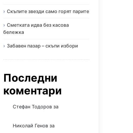
Скъпите звезди само горят парите
Сметката идва без касова
бележка
Забавен пазар – скъпи избори
Последни
коментари
Стефан Тодоров
за
Музиката
излекува фокуса ми
Николай Генов
за
Скъпият
трансфер – евтина илюзия