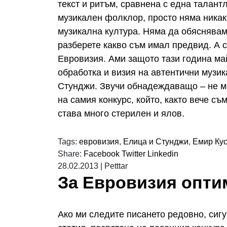
текст и ритъм, сравнена с една талан
музикален фолклор, просто няма никак
музикална култура. Няма да обяснявам 
разберете какво съм имал предвид. А с
Евровизия. Ами защото тази година ма
обработка и визия на автентични музик
Стунджи. Звучи обнадеждаващо – не ми
на самия конкурс, който, както вече с
става много стерилен и ялов.
Tags:
евровизия
,
Елица и Стунджи
,
Емир Ку
Share:
Facebook
Twitter
Linkedin
28.02.2013
|
Petttar
За Евровизия опти
Ако ми следите писането редовно, сигу