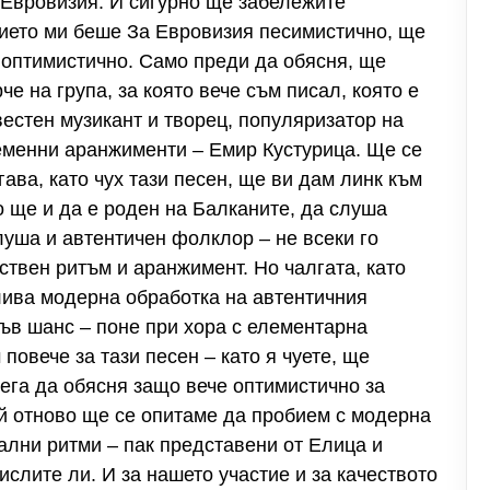
с Евровизия. И сигурно ще забележите
вието ми беше За Евровизия песимистично, ще
е оптимистично. Само преди да обясня, ще
че на група, за която вече съм писал, която е
вестен музикант и творец, популяризатор на
еменни аранжименти – Емир Кустурица. Ще се
огава, като чух тази песен, ще ви дам линк към
ко ще и да е роден на Балканите, да слуша
слуша и автентичен фолклор – не всеки го
бствен ритъм и аранжимент. Но чалгата, като
тлива модерна обработка на автентичния
ъв шанс – поне при хора с елементарна
повече за тази песен – като я чуете, ще
ега да обясня защо вече оптимистично за
й отново ще се опитаме да пробием с модерна
ални ритми – пак представени от Елица и
слите ли. И за нашето участие и за качеството