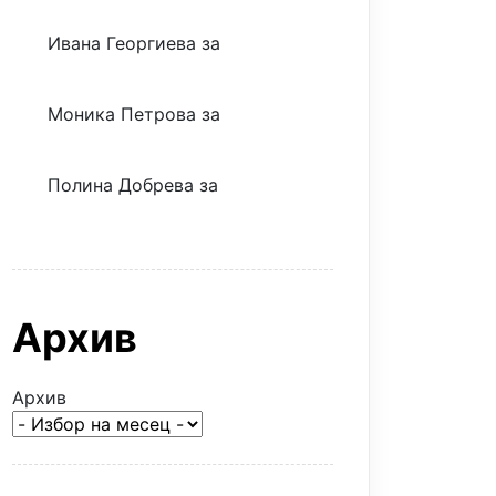
Ивана Георгиева
за
Скъпият
трансфер – евтина илюзия
Моника Петрова
за
Скъпият
трансфер – евтина илюзия
Полина Добрева
за
Скъпите
звезди само горят парите
Архив
Архив