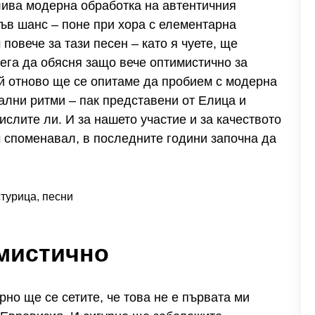
тлива модерна обработка на автентичния
ъв шанс – поне при хора с елементарна
повече за тази песен – като я чуете, ще
ега да обясня защо вече оптимистично за
й отново ще се опитаме да пробием с модерна
ални ритми – пак представени от Елица и
слите ли. И за нашето участие и за качеството
ъм споменавал, в последните години започна да
стурица
,
песни
мистично
рно ще се сетите, че това не е първата ми