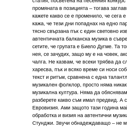
статия, посветена на песенния конкур
промяната в позицията – тогава загла
кажете какво се е променило, че сега 
кажа, че тези дни попаднах на едно пар
тясно свързана пък с един световно из
автентичната балканска музика в съвр
сетите, че групата е Биело Дугме. Та т
нея, се зачудих, защо му е на човек, а
чалга. Не казвам, че всеки трябва да 
харесва, пък и всяко време си носи со
текст и ритъм, сравнена с една талан
музикален фолклор, просто няма никак
музикална култура. Няма да обяснявам 
разберете какво съм имал предвид. А с
Евровизия. Ами защото тази година ма
обработка и визия на автентични музик
Стунджи. Звучи обнадеждаващо – не ми