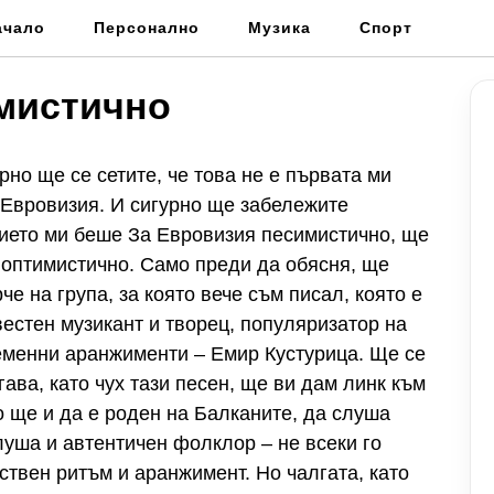
ачало
Персонално
Музика
Спорт
мистично
рно ще се сетите, че това не е първата ми
с Евровизия. И сигурно ще забележите
вието ми беше За Евровизия песимистично, ще
е оптимистично. Само преди да обясня, ще
че на група, за която вече съм писал, която е
вестен музикант и творец, популяризатор на
еменни аранжименти – Емир Кустурица. Ще се
огава, като чух тази песен, ще ви дам линк към
ко ще и да е роден на Балканите, да слуша
слуша и автентичен фолклор – не всеки го
бствен ритъм и аранжимент. Но чалгата, като