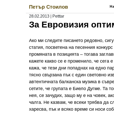
Skip
Петър Стоилов
Н
to
content
28.02.2013
|
Petttar
За Евровизия опти
Ако ми следите писането редовно, сигу
статия, посветена на песенния конкур
промяната в позицията – тогава загла
кажете какво се е променило, че сега 
кажа, че тези дни попаднах на едно пар
тясно свързана пък с един световно из
автентичната балканска музика в съвр
сетите, че групата е Биело Дугме. Та т
нея, се зачудих, защо му е на човек, а
чалга. Не казвам, че всеки трябва да 
харесва, пък и всяко време си носи со