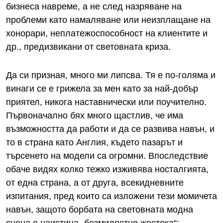
бизнеса навреме, а не след назряване на
проблеми като намаляване или неизплащане на
хонорари, неплатежоспособност на клиентите и
др., предизвикани от световната криза.
Да си призная, много ми липсва. Тя е по-голяма и
винаги се е грижела за мен като за най-добър
приятел, никога наставнически или поучително.
Първоначално бях много щастлив, че има
възможността да работи и да се развива навън, и
то в страна като Англия, където пазарът и
търсенето на модели са огромни. Впоследствие
обаче видях колко тежко изживява носталгията,
от една страна, а от друга, всекидневните
изпитания, пред които са изложени тези момичета
навън, защото борбата на световната модна