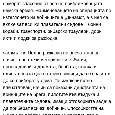
намерят спасение от все по-приближаващата
немска армия. Наименованието на операцията по
изтеглянето на войниците е „Динамо“, а в нея се
включват всички плавателни съдове – бойни
кораби, транспорти, рибарски траулери, дори
яхти и лодки за разходка.
Филмът на Нолан разказва по впечатляващ
начин точно тези исторически събития,
проследявайки драмата, борбата, страха и
единствената цел на тези войници да се спасят и
да се приберат у дома. По изключително
впечатляващ начин са показани действията на
войниците на брега, пилотите във въздуха и
плавателните съдове, имащи отговорната задача
да приберат всички войници. Способността на