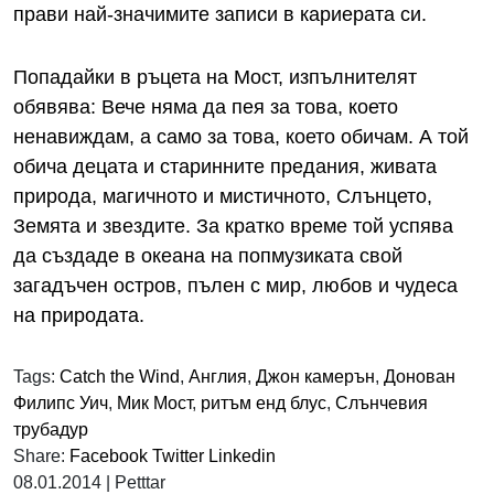
прави най-значимите записи в кариерата си.
Попадайки в ръцета на Мост, изпълнителят
обявява: Вече няма да пея за това, което
ненавиждам, а само за това, което обичам. А той
обича децата и старинните предания, живата
природа, магичното и мистичното, Слънцето,
Земята и звездите. За кратко време той успява
да създаде в океана на попмузиката свой
загадъчен остров, пълен с мир, любов и чудеса
на природата.
Tags:
Catch the Wind
,
Англия
,
Джон камерън
,
Донован
Филипс Уич
,
Мик Мост
,
ритъм енд блус
,
Слънчевия
трубадур
Share:
Facebook
Twitter
Linkedin
08.01.2014
|
Petttar