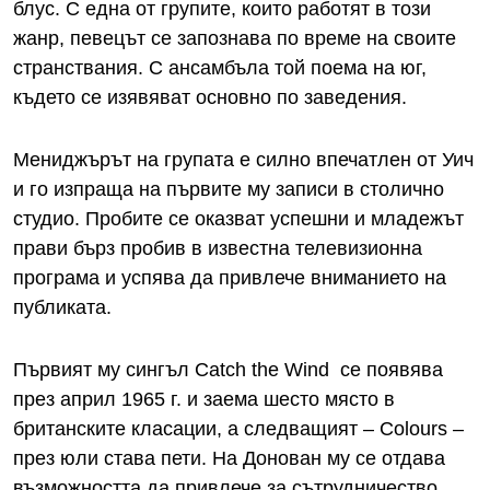
блус. С една от групите, които работят в този
жанр, певецът се запознава по време на своите
странствания. С ансамбъла той поема на юг,
където се изявяват основно по заведения.
Мениджърът на групата е силно впечатлен от Уич
и го изпраща на първите му записи в столично
студио. Пробите се оказват успешни и младежът
прави бърз пробив в известна телевизионна
програма и успява да привлече вниманието на
публиката.
Първият му сингъл Catch the Wind се появява
през април 1965 г. и заема шесто място в
британските класации, а следващият – Colours –
през юли става пети. На Донован му се отдава
възможността да привлече за сътрудничество