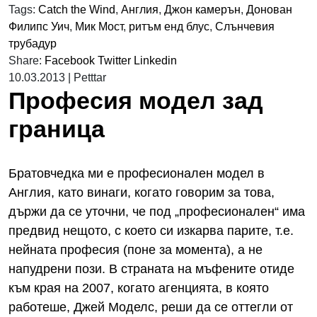
Tags:
Catch the Wind
,
Англия
,
Джон камерън
,
Донован
Филипс Уич
,
Мик Мост
,
ритъм енд блус
,
Слънчевия
трубадур
Share:
Facebook
Twitter
Linkedin
10.03.2013
|
Petttar
Професия модел зад
граница
Братовчедка ми е професионален модел в
Англия, като винаги, когато говорим за това,
държи да се уточни, че под „професионален“ има
предвид нещото, с което си изкарва парите, т.е.
нейната професия (поне за момента), а не
напудрени пози. В страната на мъфените отиде
към края на 2007, когато агенцията, в която
работеше, Джей Моделс, реши да се оттегли от