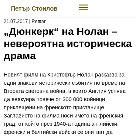
Skip
Петър Стоилов
to
content
21.07.2017
|
Petttar
„Дюнкерк“ на Нолан –
невероятна историческа
драма
Новият филм на Кристофър Нолан разказва за
едни знакови исторически събития по време на
Втората световна война, в които Англия успява
да евакуира повече от 300 000 войници
приклещени на френското пристанище.
Заглавието на филма носи името на френския
град, от който през 1940-а година английски,
френски и белгийски войски се опитват да