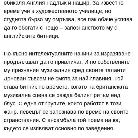
обикаля Англия надлъж и нашир. За известно
време учи в художественото училище, но
студията бързо му омръзва, все пак обаче успява
да го обогати с нещо – запознанството му с
английските битници.
По-късно интелектуалните начини за изразяване
продължават да го привличат. И по собствените
му признания музикалния сред своите таланти
Донован съвсем не смята за най-главния. Той
става битник по времето, когато на британската
музикална сцена се ражда белият ритъм енд
блус. С една от групите, които работят в този
жанр, певецът се запознава по време на своите
странствания. С ансамбъла той поема на юг,
където се изявяват основно по заведения.