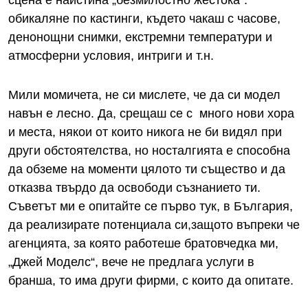
сцена е наистина „безмилостно жестока“:
обикаляне по кастинги, където чакаш с часове,
денонощни снимки, екстремни температури и
атмосферни условия, интриги и т.н.
Мили момичета, не си мислете, че да си модел
навън е лесно. Да, срещаш се с много нови хора
и места, някои от които никога не би видял при
други обстоятелства, но носталгията е способна
да обземе на моменти цялото ти същество и да
отказва твърдо да освободи съзнанието ти.
Съветът ми е опитайте се първо тук, в България,
да реализирате потенциала си,защото въпреки че
агенцията, за която работеше братовчедка ми,
„Джей Моделс“, вече не предлага услуги в
бранша, то има други фирми, с които да опитате.