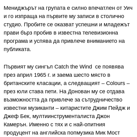
Мениджърът на групата е силно впечатлен от Уич
и го изпраща на първите му записи в столично
студио. Пробите се оказват успешни и младежът
прави бърз пробив в известна телевизионна
програма и успява да привлече вниманието на
публиката.
Първият му сингъл Catch the Wind се появява
през април 1965 г. и заема шесто място в
британските класации, а следващият – Colours –
през юли става пети. На Донован му се отдава
възможността да привлече за сътрудничество
известни музиканти – китаристите Джим Пейдж и
Джеф Бек, мултиинструменталиста Джон
Камерън. Именно с тях и с най-опитния
продуцент на английска попмузика Мик Мост