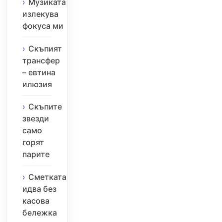
Музиката
излекува
фокуса ми
Скъпият
трансфер
– евтина
илюзия
Скъпите
звезди
само
горят
парите
Сметката
идва без
касова
бележка