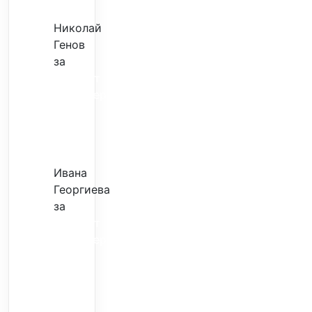
ми
Николай
Генов
за
Скъпият
трансфер
–
евтина
илюзия
Ивана
Георгиева
за
Скъпият
трансфер
–
евтина
илюзия