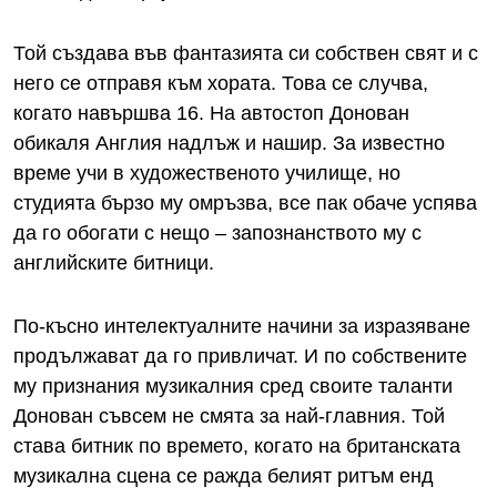
Той създава във фантазията си собствен свят и с
него се отправя към хората. Това се случва,
когато навършва 16. На автостоп Донован
обикаля Англия надлъж и нашир. За известно
време учи в художественото училище, но
студията бързо му омръзва, все пак обаче успява
да го обогати с нещо – запознанството му с
английските битници.
По-късно интелектуалните начини за изразяване
продължават да го привличат. И по собствените
му признания музикалния сред своите таланти
Донован съвсем не смята за най-главния. Той
става битник по времето, когато на британската
музикална сцена се ражда белият ритъм енд