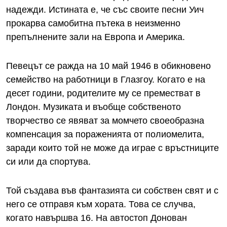
надежди. Истината е, че със своите песни Уич
прокарва самобитна пътека в неизменно
препълнените зали на Европа и Америка.
Певецът се ражда на 10 май 1946 в обикновено
семейство на работници в Глазгоу. Когато е на
десет години, родителите му се преместват в
Лондон. Музиката и въобще собственото
творчество се явяват за момчето своеобразна
компенсация за пораженията от полиомелита,
заради които той не може да играе с връстниците
си или да спортува.
Той създава във фантазията си собствен свят и с
него се отправя към хората. Това се случва,
когато навършва 16. На автостоп Донован