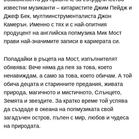
известни музиканти – китаристите Джим Пейдж и
Джеф Бек, мултиинструменталиста Джон
Камерън. Именно с тях и с най-опитния
продуцент на английска попмузика Мик Мост
прави най-значимите записи в кариерата си.
Попадайки в ръцета на Мост, изпълнителят
обявява: Вече няма да пея за това, което
ненавиждам, а само за това, което обичам. А той
обича децата и старинните предания, живата
природа, магичното и мистичното, Слънцето,
Земята и звездите. За кратко време той успява
да създаде в океана на попмузиката свой
загадъчен остров, пълен с мир, любов и чудеса
на природата.