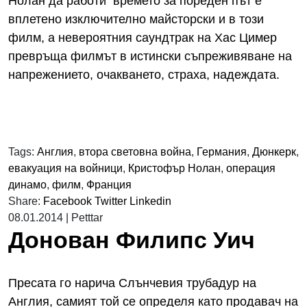
Нолан да работи времето за пореден път е
вплетено изключително майсторски и в този
филм, а невероятния саундтрак на Хас Цимер
превръща филмът в истински съпреживяване на
напрежението, очакването, страха, надеждата.
Tags:
Англия
,
втора световна война
,
Германия
,
Дюнкерк
,
евакуация на войници
,
Кристофър Нолан
,
операция
динамо
,
филм
,
Франция
Share:
Facebook
Twitter
Linkedin
08.01.2014
|
Petttar
Донован Филипс Уич
Пресата го нарича Слънчевия трубадур на
Англия, самият той се определя като продавач на