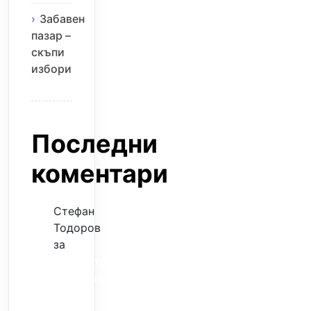
Забавен
пазар –
скъпи
избори
Последни
коментари
Стефан
Тодоров
за
Музиката
излекува
фокуса