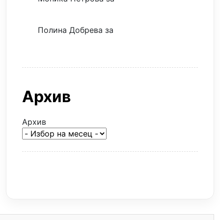
евтина илюзия
Полина Добрева
за
Скъпите звезди
само горят парите
Архив
Архив