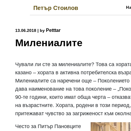
Skip
Петър Стоилов
Н
to
content
Petttar
13.06.2018
|
by
Милениалите
Чували ли сте за милениалите? Това са хорат
казано – хората в активна потребителска възр
Милениалите са наречени още – Поколението 
дава наименование на това поколение – „Поко
90-те години, които имат обща черта – отказва
на възрастните. Хората, родени в този период
притежават чувство за загриженост към околн
Често за Питър Пановците