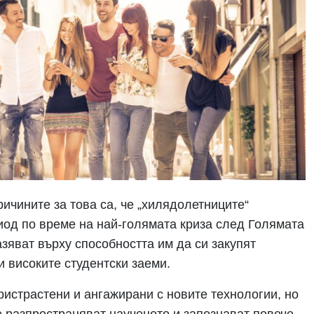
ричините за това са, че „хилядолетниците“
риод по време на най-голямата криза след Голямата
зяват върху способността им да си закупят
 високите студентски заеми.
пристрастени и ангажирани с новите технологии, но