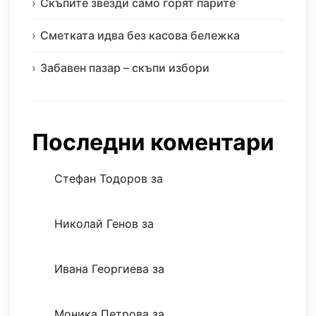
Скъпите звезди само горят парите
Сметката идва без касова бележка
Забавен пазар – скъпи избори
Последни коментари
Стефан Тодоров
за
Музиката излекува
фокуса ми
Николай Генов
за
Скъпият трансфер –
евтина илюзия
Ивана Георгиева
за
Скъпият трансфер –
евтина илюзия
Моника Петрова
за
Скъпият трансфер –