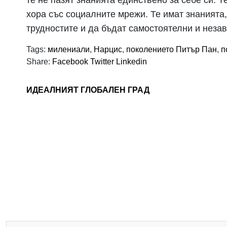
те не пазят знанията единствено за себе си. 
хора със социалните мрежи. Те имат знанията,
трудностите и да бъдат самостоятелни и неза
Tags:
милениали
,
Нарцис
,
поколението Питър Пан
,
п
Share:
Facebook
Twitter
Linkedin
ИДЕАЛНИЯТ ГЛОБАЛЕН ГРАД