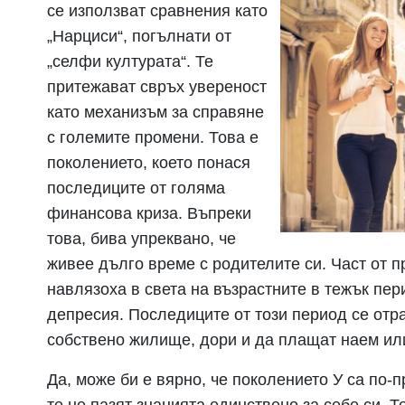
се използват сравнения като
„Нарциси“, погълнати от
„селфи културата“. Те
притежават свръх увереност
като механизъм за справяне
с големите промени. Това е
поколението, което понася
последиците от голяма
финансова криза. Въпреки
това, бива упреквано, че
живее дълго време с родителите си. Част от п
навлязоха в света на възрастните в тежък пе
депресия. Последиците от този период се отра
собствено жилище, дори и да плащат наем или
Да, може би е вярно, че поколението У са по-