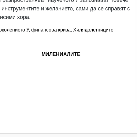
Те разпространяват наученото и запознават повече
 инструментите и желанието, сами да се справят с
висими хора.
околението У
,
финансова криза
,
Хилядолетниците
МИЛЕНИАЛИТЕ