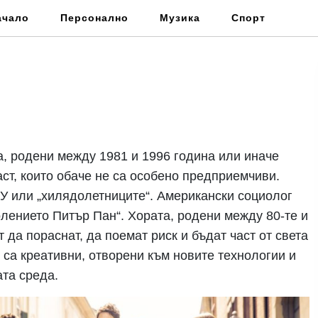
ачало
Персонално
Музика
Спорт
а, родени между 1981 и 1996 година или иначе
аст, които обаче не са особено предприемчиви.
У или „хилядолетниците“. Американски социолог
лението Питър Пан“. Хората, родени между 80-те и
т да пораснат, да поемат риск и бъдат част от света
, са креативни, отворени към новите технологии и
ата среда.