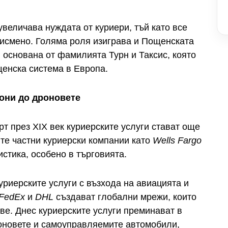
величава нуждата от куриери, тъй като все
писмено. Голяма роля изиграва и Пощенската
основана от фамилията Турн и Таксис, която
енска система в Европа.
гони до дроновете
т през XIX век куриерските услуги стават още
ите частни куриерски компании като
Wells Fargo
стика, особено в търговията.
уриерските услуги с възхода на авиацията и
FedEx
и
DHL
създават глобални мрежи, които
ве. Днес куриерските услуги преминават в
оновете и самоуправляемите автомобили,