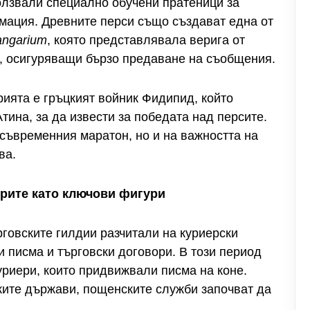
олзвали специално обучени пратеници за
мация. Древните перси също създават една от
angarium
, която представлявала верига от
и, осигуряващи бързо предаване на съобщения.
рията е гръцкият войник Фидипид, който
тина, за да извести за победата над персите.
 съвременния маратон, но и на важността на
ва.
рите като ключови фигури
говските гилдии разчитали на куриерски
 писма и търговски договори. В този период
риери, които придвижвали писма на коне.
ските държави, пощенските служби започват да