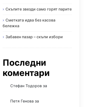
Скъпите звезди само горят парите
Сметката идва без касова
бележка
Забавен пазар – скъпи избори
Последни
коментари
Стефан Тодоров
за
Музиката
излекува фокуса ми
Петя Генова
за
Музиката
излекува фокуса ми