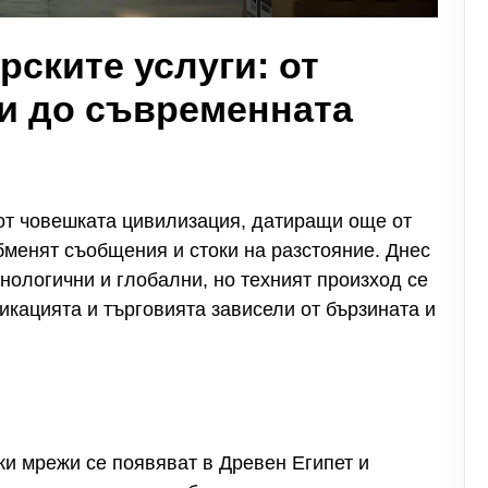
рските услуги: от
и до съвременната
 от човешката цивилизация, датиращи още от
бменят съобщения и стоки на разстояние. Днес
нологични и глобални, но техният произход се
икацията и търговията зависели от бързината и
ки мрежи се появяват в Древен Египет и