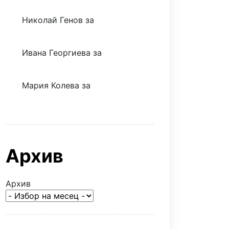
Николай Генов
за
Скъпият
трансфер – евтина илюзия
Ивана Георгиева
за
Скъпият
трансфер – евтина илюзия
Мария Колева
за
Скъпият
трансфер – евтина илюзия
Архив
Архив