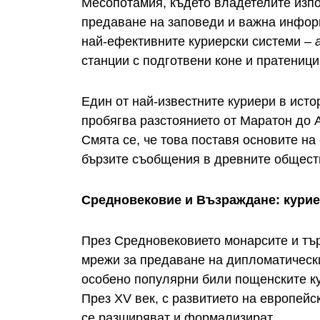
Месопотамия, където владетелите изп
предаване на заповеди и важна инфор
най-ефективните куриерски системи –
станции с подготвени коне и пратениц
Един от най-известните куриери в исто
пробягва разстоянието от Маратон до А
Смята се, че това поставя основите на
бързите съобщения в древните общест
Средновековие и Възраждане: курие
През Средновековието монарсите и тър
мрежи за предаване на дипломатически
особено популярни били пощенските ку
През XV век, с развитието на европей
се разширяват и формализират.