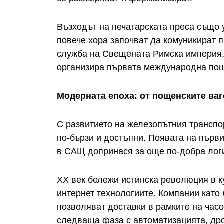
Възходът на печатарската преса също у
повече хора започват да комуникират 
служба на Свещената Римска империя, 
организира първата международна пощ
Модерната епоха: от пощенските ва
С развитието на железопътния транспор
по-бързи и достъпни. Появата на първ
в САЩ допринася за още по-добра логи
XX век бележи истинска революция в к
интернет технологиите. Компании като
позволяват доставки в рамките на часо
следваща фаза с автоматизацията, др