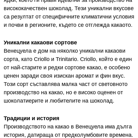
висококачествен шоколад. Тези уникални вкусове
са резултат от специфичните климатични условия
и почви в регионите, където се отглежда какаото.
Уникални какаови сортове
Венецуела е дом на няколко уникални какаови
сорта, като Criollo и Trinitario. Criollo, който е един
от най-старите и редки сортове какао, е особено
ценен заради своя изискан аромат и фин вкус.
Този сорт съставлява малка част от световното
производство на какао, но е високо оценен от
шоколатиерите и любителите на шоколад.
Традиции и история
Производството на какао в Венецуела има дълга
история, датираща от предколумбовите времена.