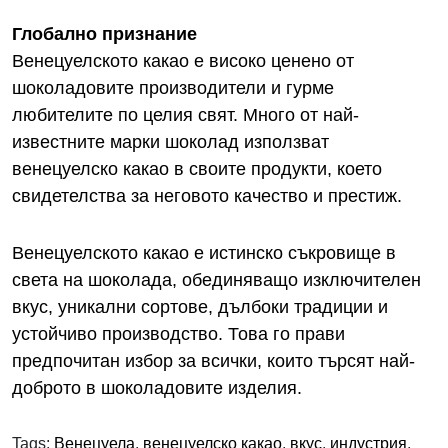
Глобално признание
Венецуелското какао е високо ценено от
шоколадовите производители и гурме
любителите по целия свят. Много от най-
известните марки шоколад използват
венецуелско какао в своите продукти, което
свидетелства за неговото качество и престиж.
Венецуелското какао е истинско съкровище в
света на шоколада, обединяващо изключителен
вкус, уникални сортове, дълбоки традиции и
устойчиво производство. Това го прави
предпочитан избор за всички, които търсят най-
доброто в шоколадовите изделия.
Tags:
Венецуела
,
венецуелско какао
,
вкус
,
индустрия
,