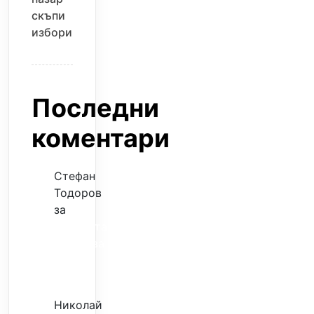
скъпи
избори
Последни
коментари
Стефан
Тодоров
за
Музиката
излекува
фокуса
ми
Николай