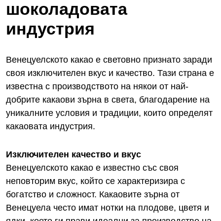
шоколадовата
индустрия
Венецуелското какао е световно признато заради
своя изключителен вкус и качество. Тази страна е
известна с производството на някои от най-
добрите какаови зърна в света, благодарение на
уникалните условия и традиции, които определят
какаовата индустрия.
Изключителен качество и вкус
Венецуелското какао е известно със своя
неповторим вкус, който се характеризира с
богатство и сложност. Какаовите зърна от
Венецуела често имат нотки на плодове, цветя и
ядки, което ги прави идеални за производство на