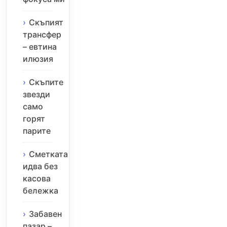
Скъпият
трансфер
– евтина
илюзия
Скъпите
звезди
само
горят
парите
Сметката
идва без
касова
бележка
Забавен
пазар –