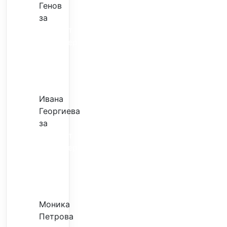
Генов
за
Скъпият
трансфер
–
евтина
илюзия
Ивана
Георгиева
за
Скъпият
трансфер
–
евтина
илюзия
Моника
Петрова