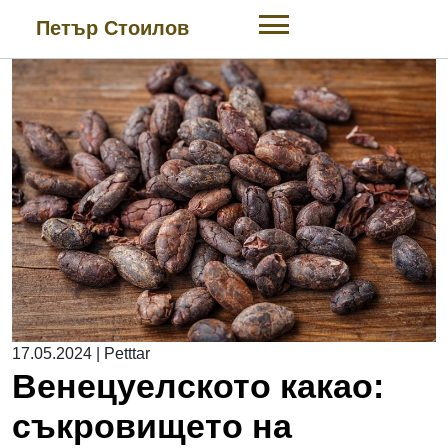
Skip
Петър Стоилов
to
content
17.05.2024
|
Petttar
Венецуелското какао:
съкровището на