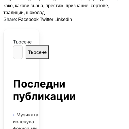
како
,
какови зърна
,
престиж
,
признание
,
сортове
,
традиции
,
шоколад
Share:
Facebook
Twitter
Linkedin
Търсене
Търсене
Последни
публикации
Музиката
излекува
фокуса ми