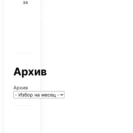
за
Скъпият
трансфер
–
евтина
илюзия
Архив
Архив