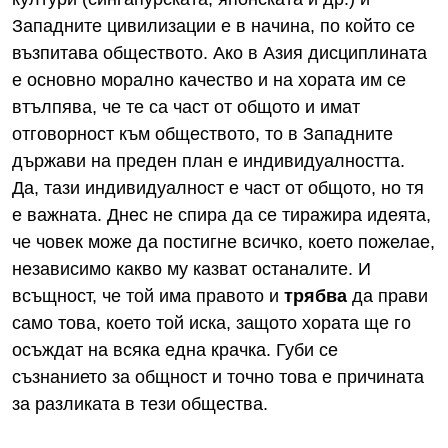
Западните цивилизации е в начина, по който се
възпитава обществото. Ако в Азия дисциплината
е основно морално качество и на хората им се
втълпява, че те са част от общото и имат
отговорност към обществото, то в Западните
държави на преден план е индивидуалността.
Да, тази индивидуалност е част от общото, но тя
е важната. Днес не спира да се тиражира идеята,
че човек може да постигне всичко, което пожелае,
независимо какво му казват останалите. И
всъщност, че той има правото и
трябва
да прави
само това, което той иска, защото хората ще го
осъждат на всяка една крачка. Губи се
съзнанието за общност и точно това е причината
за разликата в тези общества.