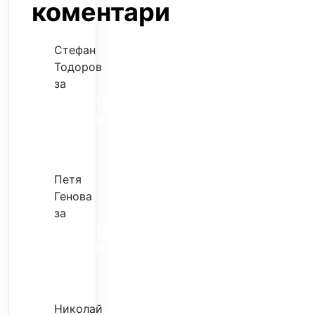
коментари
Стефан
Тодоров
за
Музиката
излекува
фокуса
ми
Петя
Генова
за
Музиката
излекува
фокуса
ми
Николай