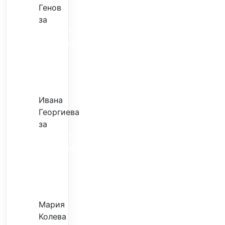
Генов
за
Скъпият
трансфер
–
евтина
илюзия
Ивана
Георгиева
за
Скъпият
трансфер
–
евтина
илюзия
Мария
Колева