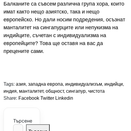
Балканите са съвсем различна група хора, които
имат както нещо азиятско, така и нещо
европейско. Но дали носим подредения, осъзнат
манталитет на сингапурците или непукизма на
индийците, съчетан с индивидуализма на
европейците? Това ще оставя на вас да
прецените сами.
Tags:
азия
,
западна европа
,
индивидуализъм
,
индийци
,
индия
,
манталитет
,
общност
,
сингапур
,
чистота
Share:
Facebook
Twitter
Linkedin
Търсене