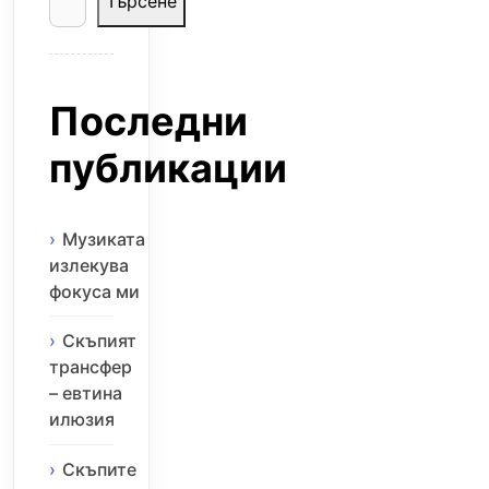
Търсене
Последни
публикации
Музиката
излекува
фокуса ми
Скъпият
трансфер
– евтина
илюзия
Скъпите