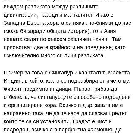
виждам разликата между различните
цивилизации, народи и манталитет. И ако в
Западна Европа хората са някак по-близки до нас
(може би заради общата история), то в Азия
нещата седят по съвсем различен начин. Там
присъстват двете крайности на поведение, като
изключително много си личи разликата.
Пример за това е Сингапур и кварталът „Малката
Индия“, в който, както се подразбира от името му,
живеят предимно индийци. Първо трябва да
отбележа, че сингапурците са особено подредени
и организирани хора. Всичко в държавата им е
направено така, че да те кара да спазваш редът,
който те са си установили. Градът е чист и
подреден, всичко е в перфектна хармония. До