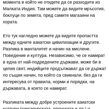
момента в който не отидете да се разходите из
Малката Индия. Там можете да видите мръсотия,
боклуци по земята, пред самите магазини на
хората.
Ето тук нагледно можете да видите пропастта
между едните азиатски цивилизации и другите.
Разлика в манталитет и начин на мислене.
Поведение и култура. Независимо, че се намират
в една от най-подредените държави, може би в
целия свят, индийците продължават да се държат
по същия начин, по който са свикнали, без да ги
интересува от правила, норми и порядки, на
държавата, в която се намират.
Разликата между добре устроените азиатски
култури (сингапурската, японската и др.) и