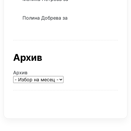
евтина илюзия
Полина Добрева
за
Скъпите звезди
само горят парите
Архив
Архив