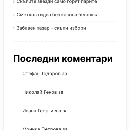
Скъпите звезди само горят парите
Сметката идва без касова бележка
Забавен пазар – скъпи избори
Последни коментари
Стефан Тодоров
за
Музиката излекува
фокуса ми
Николай Генов
за
Скъпият трансфер –
евтина илюзия
Ивана Георгиева
за
Скъпият трансфер –
евтина илюзия
Моника Петрова
за
Скъпият трансфер –