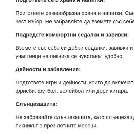
Подгответе се с храна и напитки:
Пригответе разнообразна храна и напитки. Са
чест избор. Не забравяйте да вземете със себ
Подредете комфортни седалки и завивки:
Вземете със себе си добри седалки, завивки и 
участници на пикника се чувстават удобно.
Дейности и забавления:
Подгответе игри и дейности, които да включат
фрисби, футбол, волейбол или дори китара.
Слънцезащита:
Не забравяйте слънцезащита, като слънцезащи
пикникът е през летните месеци.