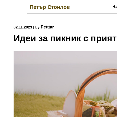
Skip
Петър Стоилов
Н
to
content
Petttar
02.11.2023
|
by
Идеи за пикник с прия