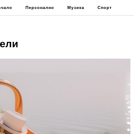
ачало
Персонално
Музика
Спорт
тели